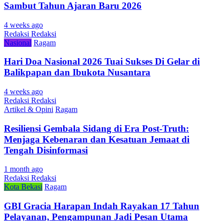
Sambut Tahun Ajaran Baru 2026
4 weeks ago
Redaksi Redaksi
Nasional
Ragam
Hari Doa Nasional 2026 Tuai Sukses Di Gelar di
Balikpapan dan Ibukota Nusantara
4 weeks ago
Redaksi Redaksi
Artikel & Opini
Ragam
Resiliensi Gembala Sidang di Era Post-Truth:
Menjaga Kebenaran dan Kesatuan Jemaat di
Tengah Disinformasi
1 month ago
Redaksi Redaksi
Kota Bekasi
Ragam
GBI Gracia Harapan Indah Rayakan 17 Tahun
Pelayanan, Pengampunan Jadi Pesan Utama