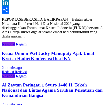
Gmail
LinkedIn
Share
REPORTASEBEKASI.ID, BALIKPAPAN – Helatan akbar
Nusantara Konferensi Hari Doa Nasional 2026 yang
diselenggarakan Forum umat Kristen Indonesia (FUKRI) bersama 8
Aras Gereja sukses digelar selama empat hari berturut-turut yang
dilaksanakan…
Nasional
Ragam
Ketua Umum PGI Jacky Manuputy Ajak Umat
Kristen Hadiri Konferensi Doa IKN
2 months ago
Redaksi Redaksi
Nasional
Ragam
Al Zaytun Peringati 1 Syuro 1448 H, Tokoh
Nasional dan Lintas Agama Serukan Persatuan dan
Kemandirian Bangsa
2 months ago