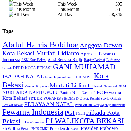
This Week
395
This Month
531
All Days
58,846
Tags
Abdul Harris Bobihoe
Anggota Dewan
Kota Bekasi Murfati Lidianto
Apresiasi Pewarna
Indonesia
Atasi Bencana Banjir
Banjir Bekasi
ASN Kota Bekasi
Budi Arie
GANI MUHAMAD
DPRD KOTA BEKASI
Setiadi
Kota
IBADAH NATAL
Istana kepresidenan
KETUM PGI
Bekasi
Murfati Lidianto
Natal Nasional 2024
Menteri Koperasi
PC Pewarna
NURHAIDA NAPITUPULU
Panitia Natal Nasional
Kota Bekasi
PDT. DR. YOHANES SIHOMBING
Pdt. Ronald Stevly Onibala
PERAYAAN NATAL
Pemkot Bekasi
Persekutuan Gereja-gereja Indonesia
Pewarna Indonesia
Pilkada Kota
PGI
PGLII
PJ WALIKOTA BEKASI
Bekasi
Pilkada Serentak
Presiden Prabowo
Presiden Jokowi
Plh Walikota Bekasi
PNPS GMKI