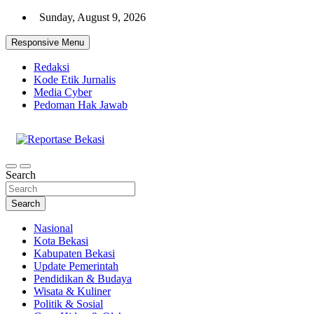
Skip
Sunday, August 9, 2026
to
content
Responsive Menu
Redaksi
Kode Etik Jurnalis
Media Cyber
Pedoman Hak Jawab
Cakrawala Informasi Warga Bekasi
Reportase Bekasi
Search
Search
Nasional
Kota Bekasi
Kabupaten Bekasi
Update Pemerintah
Pendidikan & Budaya
Wisata & Kuliner
Politik & Sosial