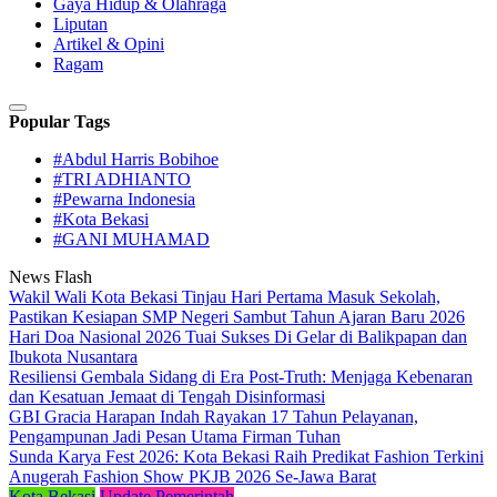
Gaya Hidup & Olahraga
Liputan
Artikel & Opini
Ragam
Popular Tags
#Abdul Harris Bobihoe
#TRI ADHIANTO
#Pewarna Indonesia
#Kota Bekasi
#GANI MUHAMAD
News Flash
Wakil Wali Kota Bekasi Tinjau Hari Pertama Masuk Sekolah,
Pastikan Kesiapan SMP Negeri Sambut Tahun Ajaran Baru 2026
Hari Doa Nasional 2026 Tuai Sukses Di Gelar di Balikpapan dan
Ibukota Nusantara
Resiliensi Gembala Sidang di Era Post-Truth: Menjaga Kebenaran
dan Kesatuan Jemaat di Tengah Disinformasi
GBI Gracia Harapan Indah Rayakan 17 Tahun Pelayanan,
Pengampunan Jadi Pesan Utama Firman Tuhan
Sunda Karya Fest 2026: Kota Bekasi Raih Predikat Fashion Terkini
Anugerah Fashion Show PKJB 2026 Se-Jawa Barat
Kota Bekasi
Update Pemerintah