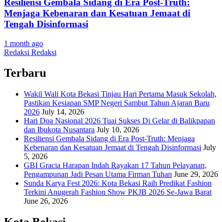
Resiliensi Gembala Sidang di Era Post-Truth:
Menjaga Kebenaran dan Kesatuan Jemaat di
Tengah Disinformasi
1 month ago
Redaksi Redaksi
Terbaru
Wakil Wali Kota Bekasi Tinjau Hari Pertama Masuk Sekolah,
Pastikan Kesiapan SMP Negeri Sambut Tahun Ajaran Baru
2026
July 14, 2026
Hari Doa Nasional 2026 Tuai Sukses Di Gelar di Balikpapan
dan Ibukota Nusantara
July 10, 2026
Resiliensi Gembala Sidang di Era Post-Truth: Menjaga
Kebenaran dan Kesatuan Jemaat di Tengah Disinformasi
July
5, 2026
GBI Gracia Harapan Indah Rayakan 17 Tahun Pelayanan,
Pengampunan Jadi Pesan Utama Firman Tuhan
June 29, 2026
Sunda Karya Fest 2026: Kota Bekasi Raih Predikat Fashion
Terkini Anugerah Fashion Show PKJB 2026 Se-Jawa Barat
June 26, 2026