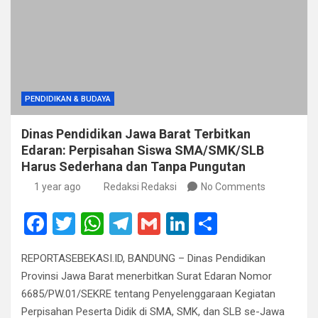
PENDIDIKAN & BUDAYA
Dinas Pendidikan Jawa Barat Terbitkan
Edaran: Perpisahan Siswa SMA/SMK/SLB
Harus Sederhana dan Tanpa Pungutan
1 year ago
Redaksi Redaksi
No Comments
F
T
W
T
G
Li
S
a
wi
h
el
m
n
h
REPORTASEBEKASI.ID, BANDUNG – Dinas Pendidikan
ce
tt
at
e
ail
ke
ar
Provinsi Jawa Barat menerbitkan Surat Edaran Nomor
b
er
s
gr
dI
e
6685/PW.01/SEKRE tentang Penyelenggaraan Kegiatan
o
A
a
n
Perpisahan Peserta Didik di SMA, SMK, dan SLB se-Jawa