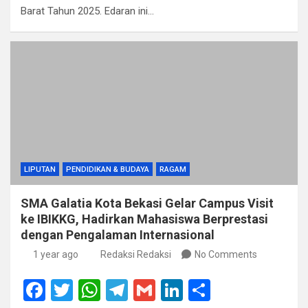
Barat Tahun 2025. Edaran ini…
o
p
m
k
p
LIPUTAN
PENDIDIKAN & BUDAYA
RAGAM
SMA Galatia Kota Bekasi Gelar Campus Visit
ke IBIKKG, Hadirkan Mahasiswa Berprestasi
dengan Pengalaman Internasional
1 year ago
Redaksi Redaksi
No Comments
F
T
W
T
G
Li
S