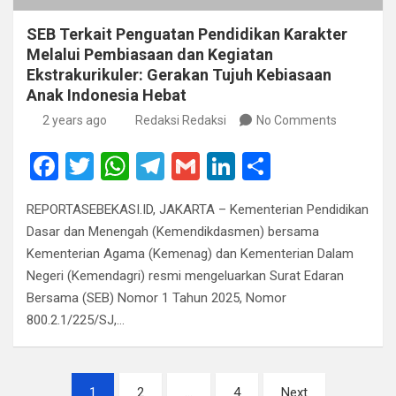
SEB Terkait Penguatan Pendidikan Karakter
Melalui Pembiasaan dan Kegiatan
Ekstrakurikuler: Gerakan Tujuh Kebiasaan
Anak Indonesia Hebat
2 years ago
Redaksi Redaksi
No Comments
F
T
W
T
G
Li
S
a
wi
h
el
m
n
h
REPORTASEBEKASI.ID, JAKARTA – Kementerian Pendidikan
ce
tt
at
e
ail
ke
ar
Dasar dan Menengah (Kemendikdasmen) bersama
b
er
s
gr
dI
e
Kementerian Agama (Kemenag) dan Kementerian Dalam
o
A
a
n
Negeri (Kemendagri) resmi mengeluarkan Surat Edaran
Bersama (SEB) Nomor 1 Tahun 2025, Nomor
o
p
m
800.2.1/225/SJ,…
k
p
Posts
1
2
…
4
Next