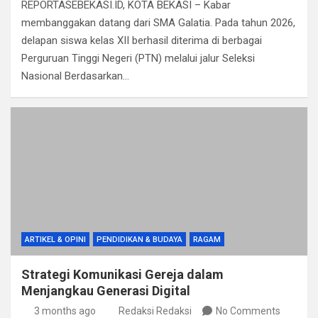
REPORTASEBEKASI.ID, KOTA BEKASI – Kabar
ce
tt
at
e
ail
ke
ar
membanggakan datang dari SMA Galatia. Pada tahun 2026,
b
er
s
gr
dI
e
delapan siswa kelas XII berhasil diterima di berbagai
o
A
a
n
Perguruan Tinggi Negeri (PTN) melalui jalur Seleksi
Nasional Berdasarkan…
o
p
m
k
p
ARTIKEL & OPINI
PENDIDIKAN & BUDAYA
RAGAM
Strategi Komunikasi Gereja dalam
Menjangkau Generasi Digital
3 months ago
Redaksi Redaksi
No Comments