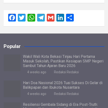
F
T
W
T
G
Li
S
a
wi
h
el
m
n
h
ce
tt
at
e
ail
ke
ar
b
er
s
gr
dI
e
Popular
o
A
a
n
o
p
m
Wakil Wali Kota Bekasi Tinjau Hari Pertama
Masuk Sekolah, Pastikan Kesiapan SMP Negeri
k
p
Sambut Tahun Ajaran Baru 2026
4 weeks ago
Redaksi Redaksi
Hari Doa Nasional 2026 Tuai Sukses Di Gelar di
Balikpapan dan Ibukota Nusantara
4 weeks ago
Redaksi Redaksi
Resiliensi Gembala Sidang di Era Post-Truth: