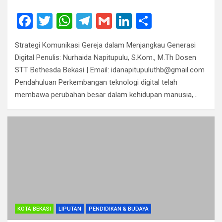
F
T
W
T
G
Li
S
a
wi
h
el
m
n
h
Strategi Komunikasi Gereja dalam Menjangkau Generasi
ce
tt
at
e
ail
ke
ar
Digital Penulis: Nurhaida Napitupulu, S.Kom., M.Th Dosen
b
er
s
gr
dI
e
STT Bethesda Bekasi | Email: idanapitupuluthb@gmail.com
o
A
a
n
Pendahuluan Perkembangan teknologi digital telah
membawa perubahan besar dalam kehidupan manusia,…
o
p
m
k
p
KOTA BEKASI
LIPUTAN
PENDIDIKAN & BUDAYA