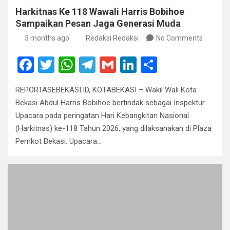
Harkitnas Ke 118 Wawali Harris Bobihoe
Sampaikan Pesan Jaga Generasi Muda
3 months ago
Redaksi Redaksi
No Comments
F
T
W
T
G
Li
S
a
wi
h
el
m
n
h
REPORTASEBEKASI.ID, KOTABEKASI – Wakil Wali Kota
ce
tt
at
e
ail
ke
ar
Bekasi Abdul Harris Bobihoe bertindak sebagai Inspektur
b
er
s
gr
dI
e
Upacara pada peringatan Hari Kebangkitan Nasional
o
A
a
n
(Harkitnas) ke-118 Tahun 2026, yang dilaksanakan di Plaza
Pemkot Bekasi. Upacara…
o
p
m
k
p