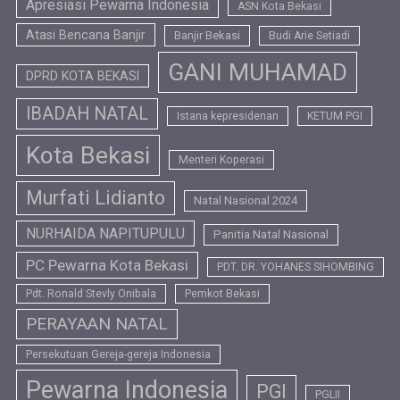
Apresiasi Pewarna Indonesia
ASN Kota Bekasi
Atasi Bencana Banjir
Banjir Bekasi
Budi Arie Setiadi
GANI MUHAMAD
DPRD KOTA BEKASI
IBADAH NATAL
Istana kepresidenan
KETUM PGI
Kota Bekasi
Menteri Koperasi
Murfati Lidianto
Natal Nasional 2024
NURHAIDA NAPITUPULU
Panitia Natal Nasional
PC Pewarna Kota Bekasi
PDT. DR. YOHANES SIHOMBING
Pdt. Ronald Stevly Onibala
Pemkot Bekasi
PERAYAAN NATAL
Persekutuan Gereja-gereja Indonesia
Pewarna Indonesia
PGI
PGLII