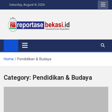
Skip
Saturday, August 8, 2026
to
content
Reportase Bekasi
Cakrawala Informasi Warga Bekasi
Home
Pendidikan & Budaya
Category:
Pendidikan & Budaya