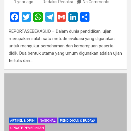
1 year ago
Redaksi Redaksi
No Comments
F
T
W
T
G
Li
S
a
wi
h
el
m
n
h
REPORTASEBEKASI.ID – Dalam dunia pendidikan, ujian
ce
tt
at
e
ail
ke
ar
merupakan salah satu metode evaluasi yang digunakan
b
er
s
gr
dI
e
untuk mengukur pemahaman dan kemampuan peserta
o
A
a
n
didik. Dua bentuk utama yang umum digunakan adalah ujian
tertulis dan…
o
p
m
k
p
ARTIKEL & OPINI
NASIONAL
PENDIDIKAN & BUDAYA
UPDATE PEMERINTAH