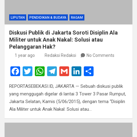
LIPUTAN
PENDIDIKAN & BUDAYA
RAGAM
Diskusi Publik di Jakarta Soroti Disiplin Ala
Militer untuk Anak Nakal: Solusi atau
Pelanggaran Hak?
1 year ago
Redaksi Redaksi
No Comments
F
T
W
T
G
Li
S
a
wi
h
el
m
n
h
REPORTASEBEKASI.ID, JAKARTA — Sebuah diskusi publik
ce
tt
at
e
ail
ke
ar
yang menggugah digelar di lantai 3 Tower 3 Pasar Rumput,
b
er
s
gr
dI
e
Jakarta Selatan, Kamis (5/06/2015), dengan tema “Disiplin
o
A
a
n
Ala Militer untuk Anak Nakal: Solusi atau…
o
p
m
k
p