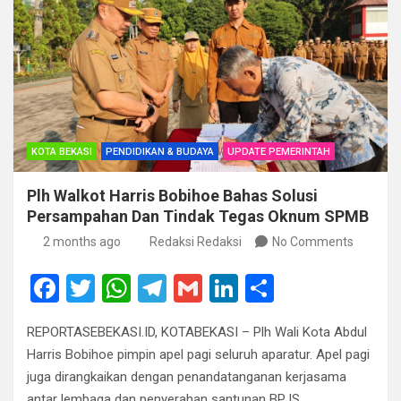
KOTA BEKASI
PENDIDIKAN & BUDAYA
UPDATE PEMERINTAH
Plh Walkot Harris Bobihoe Bahas Solusi
Persampahan Dan Tindak Tegas Oknum SPMB
2 months ago
Redaksi Redaksi
No Comments
F
T
W
T
G
Li
S
a
wi
h
el
m
n
h
REPORTASEBEKASI.ID, KOTABEKASI – Plh Wali Kota Abdul
ce
tt
at
e
ail
ke
ar
Harris Bobihoe pimpin apel pagi seluruh aparatur. Apel pagi
b
er
s
gr
dI
e
juga dirangkaikan dengan penandatanganan kerjasama
antar lembaga dan penyerahan santunan BPJS