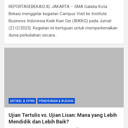
a
wi
h
el
m
n
h
REPORTASEBEKASI.ID, JAKARTA – SMA Galatia Kota
ce
tt
at
e
ail
ke
ar
Bekasi menggelar kegiatan Campus Visit ke Institute
b
er
s
gr
dI
e
Business Indonesia Kwik Kian Gie (IBIKKG) pada Jumat
o
A
a
n
(21/2/2025). Kegiatan ini bertujuan untuk memperkenalkan
dunia perkuliahan secara…
o
p
m
k
p
ARTIKEL & OPINI
PENDIDIKAN & BUDAYA
Ujian Tertulis vs. Ujian Lisan: Mana yang Lebih
Mendidik dan Lebih Baik?