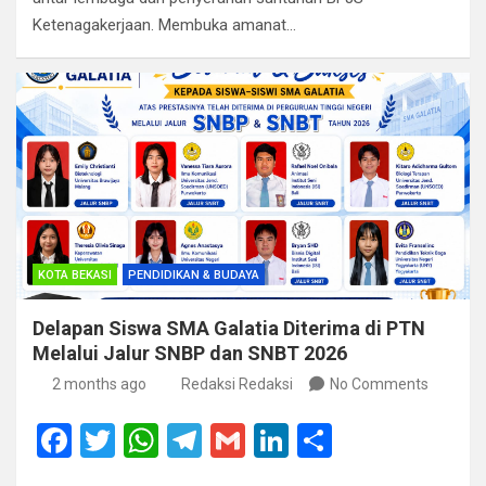
o
A
a
n
Ketenagakerjaan. Membuka amanat…
o
p
m
k
p
KOTA BEKASI
PENDIDIKAN & BUDAYA
Delapan Siswa SMA Galatia Diterima di PTN
Melalui Jalur SNBP dan SNBT 2026
2 months ago
Redaksi Redaksi
No Comments
F
T
W
T
G
Li
S
a
wi
h
el
m
n
h