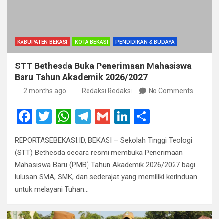
KABUPATEN BEKASI
KOTA BEKASI
PENDIDIKAN & BUDAYA
STT Bethesda Buka Penerimaan Mahasiswa
Baru Tahun Akademik 2026/2027
2 months ago
Redaksi Redaksi
No Comments
F
T
W
T
G
Li
S
a
wi
h
el
m
n
h
REPORTASEBEKASI.ID, BEKASI – Sekolah Tinggi Teologi
ce
tt
at
e
ail
ke
ar
(STT) Bethesda secara resmi membuka Penerimaan
b
er
s
gr
dI
e
Mahasiswa Baru (PMB) Tahun Akademik 2026/2027 bagi
o
A
a
n
lulusan SMA, SMK, dan sederajat yang memiliki kerinduan
untuk melayani Tuhan…
o
p
m
k
p