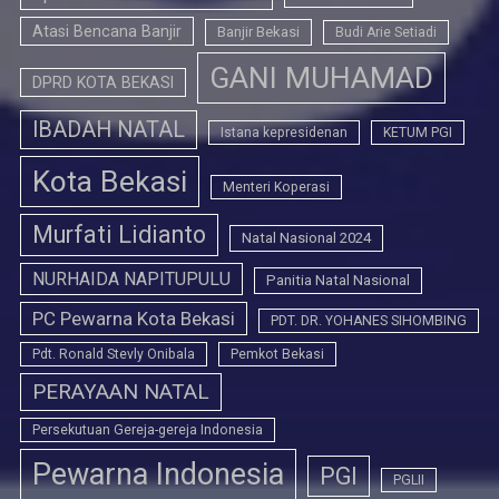
Atasi Bencana Banjir
Banjir Bekasi
Budi Arie Setiadi
GANI MUHAMAD
DPRD KOTA BEKASI
IBADAH NATAL
Istana kepresidenan
KETUM PGI
Kota Bekasi
Menteri Koperasi
Murfati Lidianto
Natal Nasional 2024
NURHAIDA NAPITUPULU
Panitia Natal Nasional
PC Pewarna Kota Bekasi
PDT. DR. YOHANES SIHOMBING
Pdt. Ronald Stevly Onibala
Pemkot Bekasi
PERAYAAN NATAL
Persekutuan Gereja-gereja Indonesia
Pewarna Indonesia
PGI
PGLII