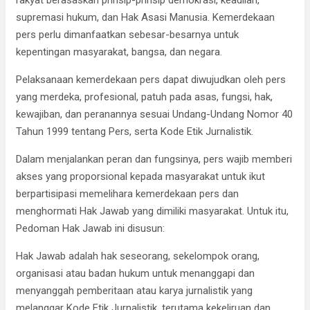
b
er
s
gr
dI
e
supremasi hukum, dan Hak Asasi Manusia. Kemerdekaan
o
A
a
n
pers perlu dimanfaatkan sebesar-besarnya untuk
kepentingan masyarakat, bangsa, dan negara.
o
p
m
k
p
Pelaksanaan kemerdekaan pers dapat diwujudkan oleh pers
yang merdeka, profesional, patuh pada asas, fungsi, hak,
kewajiban, dan peranannya sesuai Undang-Undang Nomor 40
Tahun 1999 tentang Pers, serta Kode Etik Jurnalistik.
Dalam menjalankan peran dan fungsinya, pers wajib memberi
akses yang proporsional kepada masyarakat untuk ikut
berpartisipasi memelihara kemerdekaan pers dan
menghormati Hak Jawab yang dimiliki masyarakat. Untuk itu,
Pedoman Hak Jawab ini disusun:
Hak Jawab adalah hak seseorang, sekelompok orang,
organisasi atau badan hukum untuk menanggapi dan
menyanggah pemberitaan atau karya jurnalistik yang
melanggar Kode Etik Jurnalistik, terutama kekeliruan dan