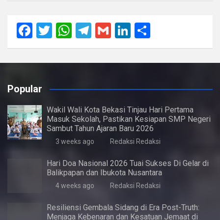
F
T
W
T
G
Li
S
a
wi
h
el
m
n
h
ce
tt
at
e
ail
ke
ar
b
er
s
gr
dI
e
Popular
o
A
a
n
o
p
m
Wakil Wali Kota Bekasi Tinjau Hari Pertama
Masuk Sekolah, Pastikan Kesiapan SMP Negeri
k
p
Sambut Tahun Ajaran Baru 2026
3 weeks ago
Redaksi Redaksi
Hari Doa Nasional 2026 Tuai Sukses Di Gelar di
Balikpapan dan Ibukota Nusantara
4 weeks ago
Redaksi Redaksi
Resiliensi Gembala Sidang di Era Post-Truth:
Menjaga Kebenaran dan Kesatuan Jemaat di