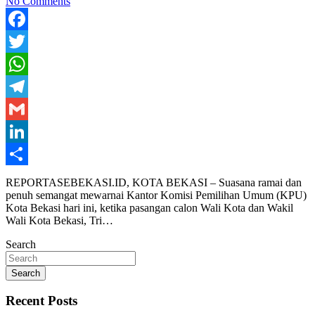
No Comments
Facebook
Twitter
WhatsApp
Telegram
Gmail
LinkedIn
Share
REPORTASEBEKASI.ID, KOTA BEKASI – Suasana ramai dan
penuh semangat mewarnai Kantor Komisi Pemilihan Umum (KPU)
Kota Bekasi hari ini, ketika pasangan calon Wali Kota dan Wakil
Wali Kota Bekasi, Tri…
Search
Search
Recent Posts