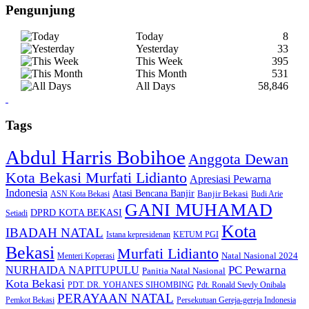
Pengunjung
Today
8
Yesterday
33
This Week
395
This Month
531
All Days
58,846
Tags
Abdul Harris Bobihoe
Anggota Dewan
Kota Bekasi Murfati Lidianto
Apresiasi Pewarna
Indonesia
Atasi Bencana Banjir
Banjir Bekasi
ASN Kota Bekasi
Budi Arie
GANI MUHAMAD
DPRD KOTA BEKASI
Setiadi
Kota
IBADAH NATAL
Istana kepresidenan
KETUM PGI
Bekasi
Murfati Lidianto
Natal Nasional 2024
Menteri Koperasi
PC Pewarna
NURHAIDA NAPITUPULU
Panitia Natal Nasional
Kota Bekasi
PDT. DR. YOHANES SIHOMBING
Pdt. Ronald Stevly Onibala
PERAYAAN NATAL
Pemkot Bekasi
Persekutuan Gereja-gereja Indonesia