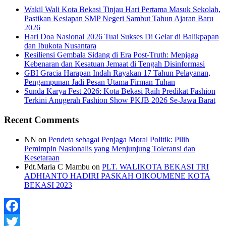
Wakil Wali Kota Bekasi Tinjau Hari Pertama Masuk Sekolah,
Pastikan Kesiapan SMP Negeri Sambut Tahun Ajaran Baru
2026
Hari Doa Nasional 2026 Tuai Sukses Di Gelar di Balikpapan
dan Ibukota Nusantara
Resiliensi Gembala Sidang di Era Post-Truth: Menjaga
Kebenaran dan Kesatuan Jemaat di Tengah Disinformasi
GBI Gracia Harapan Indah Rayakan 17 Tahun Pelayanan,
Pengampunan Jadi Pesan Utama Firman Tuhan
Sunda Karya Fest 2026: Kota Bekasi Raih Predikat Fashion
Terkini Anugerah Fashion Show PKJB 2026 Se-Jawa Barat
Recent Comments
NN
on
Pendeta sebagai Penjaga Moral Politik: Pilih
Pemimpin Nasionalis yang Menjunjung Toleransi dan
Kesetaraan
Pdt.Maria C Mambu
on
PLT. WALIKOTA BEKASI TRI
ADHIANTO HADIRI PASKAH OIKOUMENE KOTA
BEKASI 2023
Facebook