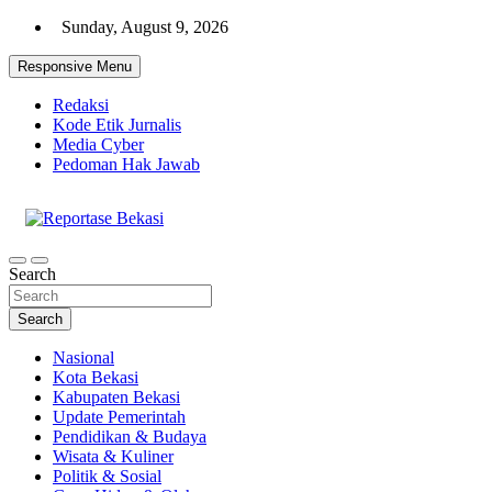
Skip
Sunday, August 9, 2026
to
content
Responsive Menu
Redaksi
Kode Etik Jurnalis
Media Cyber
Pedoman Hak Jawab
Cakrawala Informasi Warga Bekasi
Reportase Bekasi
Search
Search
Nasional
Kota Bekasi
Kabupaten Bekasi
Update Pemerintah
Pendidikan & Budaya
Wisata & Kuliner
Politik & Sosial