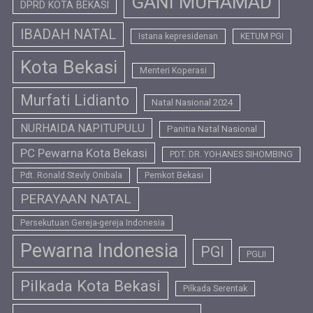
GANI MUHAMAD
DPRD KOTA BEKASI
IBADAH NATAL
Istana kepresidenan
KETUM PGI
Kota Bekasi
Menteri Koperasi
Murfati Lidianto
Natal Nasional 2024
NURHAIDA NAPITUPULU
Panitia Natal Nasional
PC Pewarna Kota Bekasi
PDT. DR. YOHANES SIHOMBING
Pdt. Ronald Stevly Onibala
Pemkot Bekasi
PERAYAAN NATAL
Persekutuan Gereja-gereja Indonesia
Pewarna Indonesia
PGI
PGLII
Pilkada Kota Bekasi
Pilkada Serentak