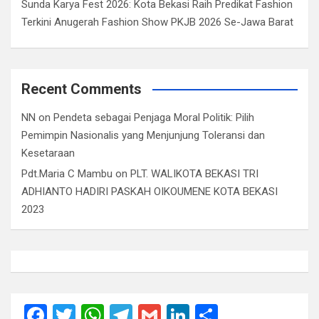
Sunda Karya Fest 2026: Kota Bekasi Raih Predikat Fashion
Terkini Anugerah Fashion Show PKJB 2026 Se-Jawa Barat
Recent Comments
NN
on
Pendeta sebagai Penjaga Moral Politik: Pilih
Pemimpin Nasionalis yang Menjunjung Toleransi dan
Kesetaraan
Pdt.Maria C Mambu
on
PLT. WALIKOTA BEKASI TRI
ADHIANTO HADIRI PASKAH OIKOUMENE KOTA BEKASI
2023
F
T
W
T
G
Li
S