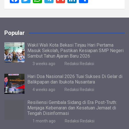
a
wi
h
el
m
n
h
ce
tt
at
e
ail
ke
ar
b
er
s
gr
dI
e
Popular
o
A
a
n
o
p
m
Wakil Wali Kota Bekasi Tinjau Hari Pertama
Masuk Sekolah, Pastikan Kesiapan SMP Negeri
k
p
Sambut Tahun Ajaran Baru 2026
3 weeks ago
Redaksi Redaksi
Hari Doa Nasional 2026 Tuai Sukses Di Gelar di
Balikpapan dan Ibukota Nusantara
4 weeks ago
Redaksi Redaksi
Resiliensi Gembala Sidang di Era Post-Truth:
Menjaga Kebenaran dan Kesatuan Jemaat di
Tengah Disinformasi
1 month ago
Redaksi Redaksi