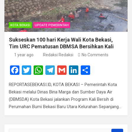
KOTA BEKASI
UPDATE PEMERINTAH
Sukseskan 100 hari Kerja Wali Kota Bekasi,
Tim URC Pematusan DBMSA Bersihkan Kali
1 year ago
Redaksi Redaksi
No Comments
F
T
W
T
G
Li
S
a
wi
h
el
m
n
h
REPORTASEBEKASI.ID, KOTA BEKASI – Pemerintah Kota
ce
tt
at
e
ail
ke
ar
Bekasi melalui Dinas Bina Marga dan Sumber Daya Air
b
er
s
gr
dI
e
(DBMSDA) Kota Bekasi jalankan Program Kali Bersih di
o
A
a
n
Perumahan Bumi Bekasi Baru Utara Kelurahan Sepanjang…
o
p
m
k
p