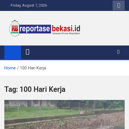
Skip
Friday, August 7, 2026
to
content
Reportase Bekasi
Cakrawala Informasi Warga Bekasi
Home
100 Hari Kerja
Tag:
100 Hari Kerja