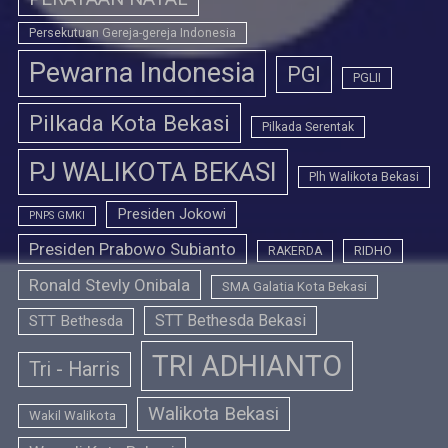
Persekutuan Gereja-gereja Indonesia
Pewarna Indonesia
PGI
PGLII
Pilkada Kota Bekasi
Pilkada Serentak
PJ WALIKOTA BEKASI
Plh Walikota Bekasi
Presiden Jokowi
PNPS GMKI
Presiden Prabowo Subianto
RIDHO
RAKERDA
Ronald Stevly Onibala
SMA Galatia Kota Bekasi
STT Bethesda Bekasi
STT Bethesda
TRI ADHIANTO
Tri - Harris
Walikota Bekasi
Wakil Walikota