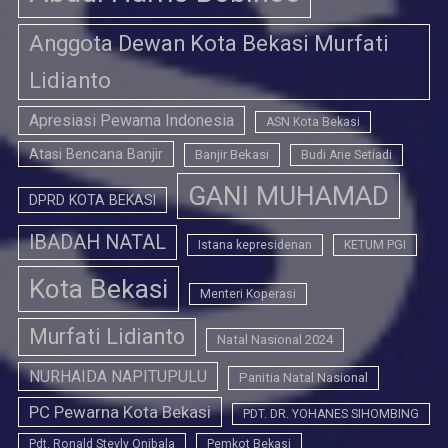
Anggota Dewan Kota Bekasi Murfati
Lidianto
Apresiasi Pewarna Indonesia
ASN Kota Bekasi
Atasi Bencana Banjir
Banjir Bekasi
Budi Arie Setiadi
GANI MUHAMAD
DPRD KOTA BEKASI
IBADAH NATAL
Istana kepresidenan
KETUM PGI
Kota Bekasi
Menteri Koperasi
Murfati Lidianto
Natal Nasional 2024
NURHAIDA NAPITUPULU
Panitia Natal Nasional
PC Pewarna Kota Bekasi
PDT. DR. YOHANES SIHOMBING
Pdt. Ronald Stevly Onibala
Pemkot Bekasi