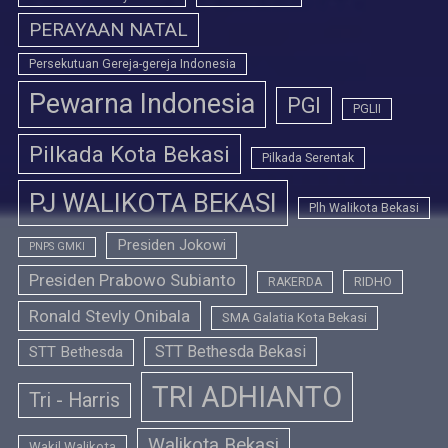
PERAYAAN NATAL
Persekutuan Gereja-gereja Indonesia
Pewarna Indonesia
PGI
PGLII
Pilkada Kota Bekasi
Pilkada Serentak
PJ WALIKOTA BEKASI
Plh Walikota Bekasi
Presiden Jokowi
PNPS GMKI
Presiden Prabowo Subianto
RIDHO
RAKERDA
Ronald Stevly Onibala
SMA Galatia Kota Bekasi
STT Bethesda Bekasi
STT Bethesda
TRI ADHIANTO
Tri - Harris
Walikota Bekasi
Wakil Walikota