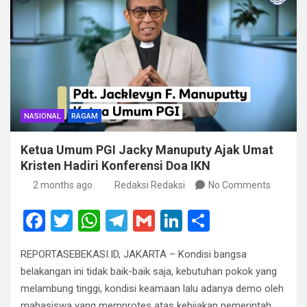
NASIONAL
RAGAM
Ketua Umum PGI Jacky Manuputy Ajak Umat
Kristen Hadiri Konferensi Doa IKN
2 months ago
Redaksi Redaksi
No Comments
F
T
W
T
G
Li
S
a
wi
h
el
m
n
h
REPORTASEBEKASI.ID, JAKARTA – Kondisi bangsa
ce
tt
at
e
ail
ke
ar
belakangan ini tidak baik-baik saja, kebutuhan pokok yang
b
er
s
gr
dI
e
melambung tinggi, kondisi keamaan lalu adanya demo oleh
mahasiswa yang memprotes atas kebijakan pemerintah