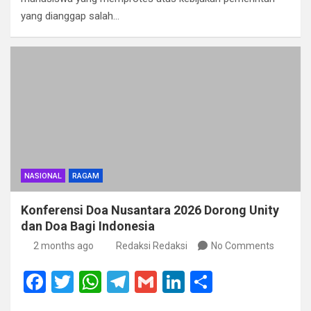
o
A
a
n
yang dianggap salah…
o
p
m
k
p
NASIONAL
RAGAM
Konferensi Doa Nusantara 2026 Dorong Unity
dan Doa Bagi Indonesia
2 months ago
Redaksi Redaksi
No Comments
F
T
W
T
G
Li
S
a
wi
h
el
m
n
h