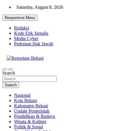
Skip
Saturday, August 8, 2026
to
content
Responsive Menu
Redaksi
Kode Etik Jurnalis
Media Cyber
Pedoman Hak Jawab
Cakrawala Informasi Warga Bekasi
Reportase Bekasi
Search
Search
Nasional
Kota Bekasi
Kabupaten Bekasi
Update Pemerintah
Pendidikan & Budaya
Wisata & Kuliner
Politik & Sosial