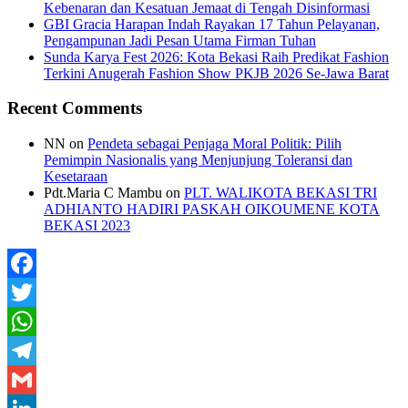
Kebenaran dan Kesatuan Jemaat di Tengah Disinformasi
GBI Gracia Harapan Indah Rayakan 17 Tahun Pelayanan,
Pengampunan Jadi Pesan Utama Firman Tuhan
Sunda Karya Fest 2026: Kota Bekasi Raih Predikat Fashion
Terkini Anugerah Fashion Show PKJB 2026 Se-Jawa Barat
Recent Comments
NN
on
Pendeta sebagai Penjaga Moral Politik: Pilih
Pemimpin Nasionalis yang Menjunjung Toleransi dan
Kesetaraan
Pdt.Maria C Mambu
on
PLT. WALIKOTA BEKASI TRI
ADHIANTO HADIRI PASKAH OIKOUMENE KOTA
BEKASI 2023
Facebook
Twitter
WhatsApp
Telegram