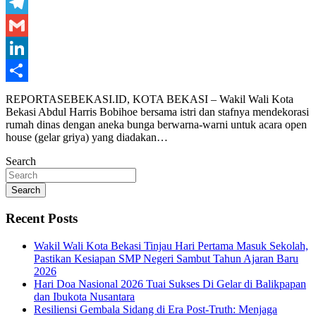
WhatsApp
Telegram
Gmail
LinkedIn
Share
REPORTASEBEKASI.ID, KOTA BEKASI – Wakil Wali Kota
Bekasi Abdul Harris Bobihoe bersama istri dan stafnya mendekorasi
rumah dinas dengan aneka bunga berwarna-warni untuk acara open
house (gelar griya) yang diadakan…
Search
Search
Recent Posts
Wakil Wali Kota Bekasi Tinjau Hari Pertama Masuk Sekolah,
Pastikan Kesiapan SMP Negeri Sambut Tahun Ajaran Baru
2026
Hari Doa Nasional 2026 Tuai Sukses Di Gelar di Balikpapan
dan Ibukota Nusantara
Resiliensi Gembala Sidang di Era Post-Truth: Menjaga