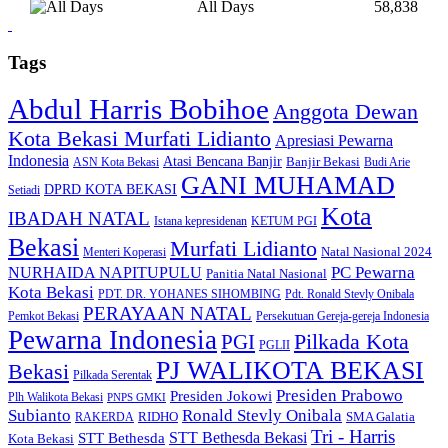
All Days
58,838
Tags
Abdul Harris Bobihoe
Anggota Dewan
Kota Bekasi Murfati Lidianto
Apresiasi Pewarna
Indonesia
Atasi Bencana Banjir
Banjir Bekasi
ASN Kota Bekasi
Budi Arie
GANI MUHAMAD
DPRD KOTA BEKASI
Setiadi
Kota
IBADAH NATAL
Istana kepresidenan
KETUM PGI
Bekasi
Murfati Lidianto
Natal Nasional 2024
Menteri Koperasi
PC Pewarna
NURHAIDA NAPITUPULU
Panitia Natal Nasional
Kota Bekasi
PDT. DR. YOHANES SIHOMBING
Pdt. Ronald Stevly Onibala
PERAYAAN NATAL
Pemkot Bekasi
Persekutuan Gereja-gereja Indonesia
Pewarna Indonesia
Pilkada Kota
PGI
PGLII
PJ WALIKOTA BEKASI
Bekasi
Pilkada Serentak
Presiden Prabowo
Presiden Jokowi
Plh Walikota Bekasi
PNPS GMKI
Subianto
Ronald Stevly Onibala
RIDHO
SMA Galatia
RAKERDA
Tri - Harris
STT Bethesda
STT Bethesda Bekasi
Kota Bekasi