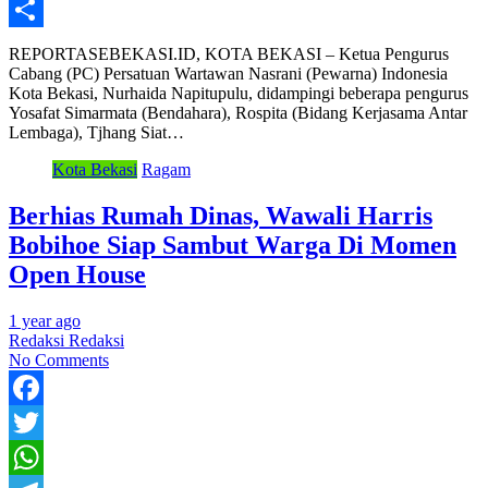
LinkedIn
Share
REPORTASEBEKASI.ID, KOTA BEKASI – Ketua Pengurus
Cabang (PC) Persatuan Wartawan Nasrani (Pewarna) Indonesia
Kota Bekasi, Nurhaida Napitupulu, didampingi beberapa pengurus
Yosafat Simarmata (Bendahara), Rospita (Bidang Kerjasama Antar
Lembaga), Tjhang Siat…
Kota Bekasi
Ragam
Berhias Rumah Dinas, Wawali Harris
Bobihoe Siap Sambut Warga Di Momen
Open House
1 year ago
Redaksi Redaksi
No Comments
Facebook
Twitter