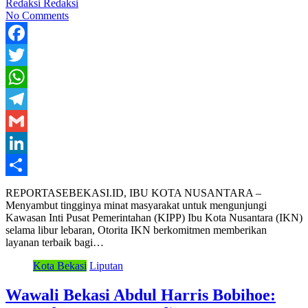
Redaksi Redaksi
No Comments
Facebook
Twitter
WhatsApp
Telegram
Gmail
LinkedIn
Share
REPORTASEBEKASI.ID, IBU KOTA NUSANTARA –
Menyambut tingginya minat masyarakat untuk mengunjungi
Kawasan Inti Pusat Pemerintahan (KIPP) Ibu Kota Nusantara (IKN)
selama libur lebaran, Otorita IKN berkomitmen memberikan
layanan terbaik bagi…
Kota Bekasi
Liputan
Wawali Bekasi Abdul Harris Bobihoe: