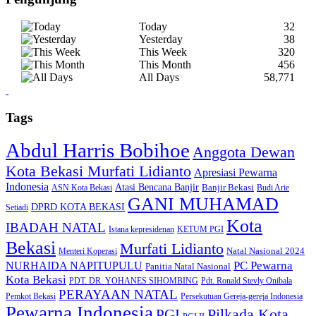
Today
32
Yesterday
38
This Week
320
This Month
456
All Days
58,771
Tags
Abdul Harris Bobihoe
Anggota Dewan
Kota Bekasi Murfati Lidianto
Apresiasi Pewarna
Indonesia
Atasi Bencana Banjir
Banjir Bekasi
ASN Kota Bekasi
Budi Arie
GANI MUHAMAD
DPRD KOTA BEKASI
Setiadi
Kota
IBADAH NATAL
Istana kepresidenan
KETUM PGI
Bekasi
Murfati Lidianto
Natal Nasional 2024
Menteri Koperasi
PC Pewarna
NURHAIDA NAPITUPULU
Panitia Natal Nasional
Kota Bekasi
PDT. DR. YOHANES SIHOMBING
Pdt. Ronald Stevly Onibala
PERAYAAN NATAL
Pemkot Bekasi
Persekutuan Gereja-gereja Indonesia
Pewarna Indonesia
Pilkada Kota
PGI