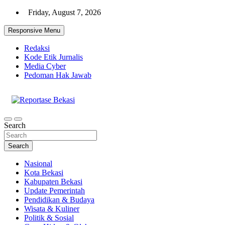
Skip
Friday, August 7, 2026
to
content
Responsive Menu
Redaksi
Kode Etik Jurnalis
Media Cyber
Pedoman Hak Jawab
Cakrawala Informasi Warga Bekasi
Reportase Bekasi
Search
Search
Nasional
Kota Bekasi
Kabupaten Bekasi
Update Pemerintah
Pendidikan & Budaya
Wisata & Kuliner
Politik & Sosial