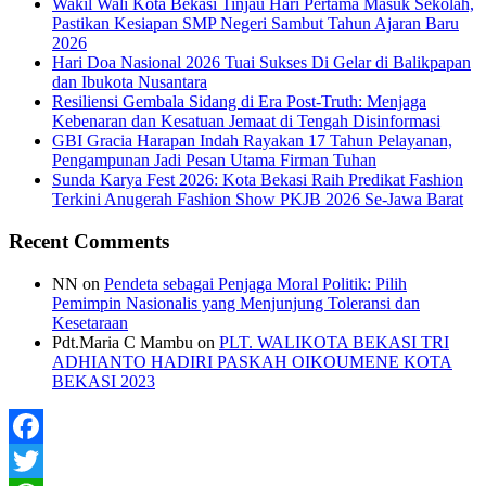
Wakil Wali Kota Bekasi Tinjau Hari Pertama Masuk Sekolah,
Pastikan Kesiapan SMP Negeri Sambut Tahun Ajaran Baru
2026
Hari Doa Nasional 2026 Tuai Sukses Di Gelar di Balikpapan
dan Ibukota Nusantara
Resiliensi Gembala Sidang di Era Post-Truth: Menjaga
Kebenaran dan Kesatuan Jemaat di Tengah Disinformasi
GBI Gracia Harapan Indah Rayakan 17 Tahun Pelayanan,
Pengampunan Jadi Pesan Utama Firman Tuhan
Sunda Karya Fest 2026: Kota Bekasi Raih Predikat Fashion
Terkini Anugerah Fashion Show PKJB 2026 Se-Jawa Barat
Recent Comments
NN
on
Pendeta sebagai Penjaga Moral Politik: Pilih
Pemimpin Nasionalis yang Menjunjung Toleransi dan
Kesetaraan
Pdt.Maria C Mambu
on
PLT. WALIKOTA BEKASI TRI
ADHIANTO HADIRI PASKAH OIKOUMENE KOTA
BEKASI 2023
Facebook