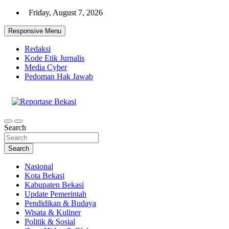
Skip
Friday, August 7, 2026
to
content
Responsive Menu
Redaksi
Kode Etik Jurnalis
Media Cyber
Pedoman Hak Jawab
Cakrawala Informasi Warga Bekasi
Reportase Bekasi
Search
Search
Nasional
Kota Bekasi
Kabupaten Bekasi
Update Pemerintah
Pendidikan & Budaya
Wisata & Kuliner
Politik & Sosial