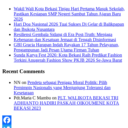
Wakil Wali Kota Bekasi Tinjau Hari Pertama Masuk Sekolah,
Pastikan Kesiapan SMP Negeri Sambut Tahun Ajaran Baru
2026
Hari Doa Nasional 2026 Tuai Sukses Di Gelar di Balikpapan
dan Ibukota Nusantara
Resiliensi Gembala Sidang di Era Post-Truth: Menjaga
Kebenaran dan Kesatuan Jemaat di Tengah Disinformasi
GBI Gracia Harapan Indah Rayakan 17 Tahun Pelayanan,
Pengampunan Jadi Pesan Utama Firman Tuhan
Sunda Karya Fest 2026: Kota Bekasi Raih Predikat Fashion
Terkini Anugerah Fashion Show PKJB 2026 Se-Jawa Barat
Recent Comments
NN
on
Pendeta sebagai Penjaga Moral Politik: Pilih
Pemimpin Nasionalis yang Menjunjung Toleransi dan
Kesetaraan
Pdt.Maria C Mambu
on
PLT. WALIKOTA BEKASI TRI
ADHIANTO HADIRI PASKAH OIKOUMENE KOTA
BEKASI 2023