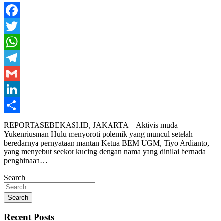
Facebook
Twitter
WhatsApp
Telegram
Gmail
LinkedIn
Share
REPORTASEBEKASI.ID, JAKARTA – Aktivis muda
Yukenriusman Hulu menyoroti polemik yang muncul setelah
beredarnya pernyataan mantan Ketua BEM UGM, Tiyo Ardianto,
yang menyebut seekor kucing dengan nama yang dinilai bernada
penghinaan…
Search
Search
Recent Posts