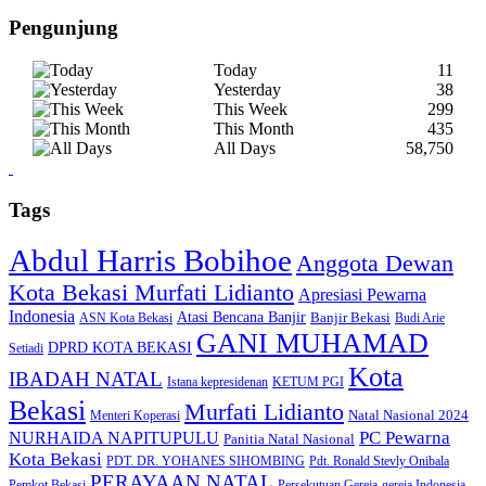
Pengunjung
Today
11
Yesterday
38
This Week
299
This Month
435
All Days
58,750
Tags
Abdul Harris Bobihoe
Anggota Dewan
Kota Bekasi Murfati Lidianto
Apresiasi Pewarna
Indonesia
Atasi Bencana Banjir
Banjir Bekasi
ASN Kota Bekasi
Budi Arie
GANI MUHAMAD
DPRD KOTA BEKASI
Setiadi
Kota
IBADAH NATAL
Istana kepresidenan
KETUM PGI
Bekasi
Murfati Lidianto
Natal Nasional 2024
Menteri Koperasi
PC Pewarna
NURHAIDA NAPITUPULU
Panitia Natal Nasional
Kota Bekasi
PDT. DR. YOHANES SIHOMBING
Pdt. Ronald Stevly Onibala
PERAYAAN NATAL
Pemkot Bekasi
Persekutuan Gereja-gereja Indonesia