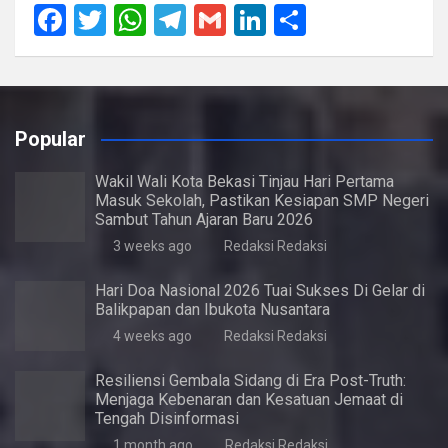
F
T
W
T
G
Li
S
a
wi
h
el
m
n
h
ce
tt
at
e
ail
ke
ar
b
er
s
gr
dI
e
Popular
o
A
a
n
o
p
m
Wakil Wali Kota Bekasi Tinjau Hari Pertama
Masuk Sekolah, Pastikan Kesiapan SMP Negeri
k
p
Sambut Tahun Ajaran Baru 2026
3 weeks ago
Redaksi Redaksi
Hari Doa Nasional 2026 Tuai Sukses Di Gelar di
Balikpapan dan Ibukota Nusantara
4 weeks ago
Redaksi Redaksi
Resiliensi Gembala Sidang di Era Post-Truth:
Menjaga Kebenaran dan Kesatuan Jemaat di
Tengah Disinformasi
1 month ago
Redaksi Redaksi