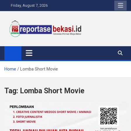
Skip
Friday, August 7, 2026
to
content
Reportase Bekasi
Cakrawala Informasi Warga Bekasi
Home
Lomba Short Movie
Tag:
Lomba Short Movie