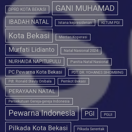
GANI MUHAMAD
DPRD KOTA BEKASI
IBADAH NATAL
Istana kepresidenan
KETUM PGI
Kota Bekasi
Menteri Koperasi
Murfati Lidianto
Natal Nasional 2024
NURHAIDA NAPITUPULU
Panitia Natal Nasional
PC Pewarna Kota Bekasi
PDT. DR. YOHANES SIHOMBING
Pdt. Ronald Stevly Onibala
Pemkot Bekasi
PERAYAAN NATAL
Persekutuan Gereja-gereja Indonesia
Pewarna Indonesia
PGI
PGLII
Pilkada Kota Bekasi
Pilkada Serentak