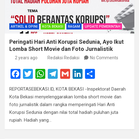
ARTIKEL & OPINI
KOTA BEKASI
RAGAM
UPDATE PEMERINTAH
Peringati Hari Anti Korupsi Sedunia, Ayo Ikut
Lomba Short Movie dan Foto Jurnalistik
2 years ago
Redaksi Redaksi
No Comments
F
T
W
T
G
Li
S
a
wi
h
el
m
n
h
REPORTASEBEKASI.ID, KOTA BEKASI -Inspektorat Daerah
ce
tt
at
e
ail
ke
ar
Kota Bekasi menyelenggarakan lomba short movie dan
b
er
s
gr
dI
e
foto jurnalistik dalam rangka memperingati Hari Anti
o
A
a
n
Korupsi Sedunia dengan nilai total hadiah puluhan juta
rupiah. Hadiah yang…
o
p
m
k
p