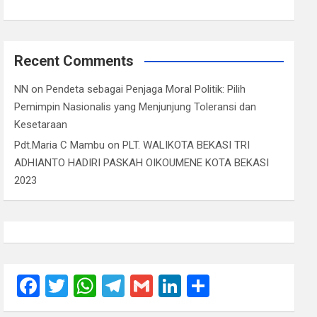
Recent Comments
NN
on
Pendeta sebagai Penjaga Moral Politik: Pilih
Pemimpin Nasionalis yang Menjunjung Toleransi dan
Kesetaraan
Pdt.Maria C Mambu
on
PLT. WALIKOTA BEKASI TRI
ADHIANTO HADIRI PASKAH OIKOUMENE KOTA BEKASI
2023
F
T
W
T
G
Li
S
a
wi
h
el
m
n
h