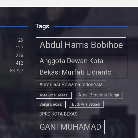
ce
tt
at
e
ail
ke
ar
b
er
s
gr
dI
e
o
A
a
n
Tags
o
p
m
26
k
Abdul Harris Bobihoe
p
127
276
Anggota Dewan Kota
412
58,727
Bekasi Murfati Lidianto
Apresiasi Pewarna Indonesia
Atasi Bencana Banjir
ASN Kota Bekasi
Banjir Bekasi
Budi Arie Setiadi
DPRD KOTA BEKASI
GANI MUHAMAD