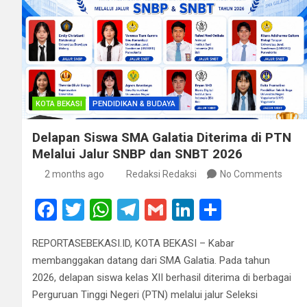
KOTA BEKASI
PENDIDIKAN & BUDAYA
Delapan Siswa SMA Galatia Diterima di PTN
Melalui Jalur SNBP dan SNBT 2026
2 months ago
Redaksi Redaksi
No Comments
F
T
W
T
G
Li
S
a
wi
h
el
m
n
h
REPORTASEBEKASI.ID, KOTA BEKASI – Kabar
ce
tt
at
e
ail
ke
ar
membanggakan datang dari SMA Galatia. Pada tahun
b
er
s
gr
dI
e
2026, delapan siswa kelas XII berhasil diterima di berbagai
o
A
a
n
Perguruan Tinggi Negeri (PTN) melalui jalur Seleksi