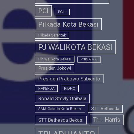
PGI
PGLII
Pilkada Kota Bekasi
Pilkada Serentak
PJ WALIKOTA BEKASI
Plh Walikota Bekasi
PNPS GMKI
Presiden Jokowi
Presiden Prabowo Subianto
RIDHO
RAKERDA
Ronald Stevly Onibala
STT Bethesda
SMA Galatia Kota Bekasi
Tri - Harris
STT Bethesda Bekasi