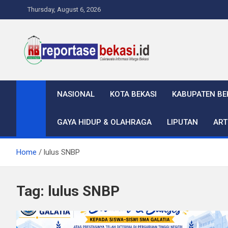
Skip
Thursday, August 6, 2026
to
content
Reportase Bekasi
Cakrawala Informasi Warga Bekasi
NASIONAL
KOTA BEKASI
KABUPATEN BE
GAYA HIDUP & OLAHRAGA
LIPUTAN
ART
Home
lulus SNBP
Tag:
lulus SNBP