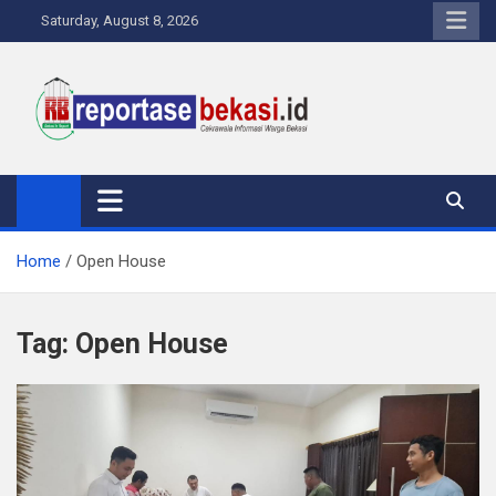
Skip
Saturday, August 8, 2026
to
content
Reportase Bekasi
Cakrawala Informasi Warga Bekasi
Home
Open House
Tag:
Open House