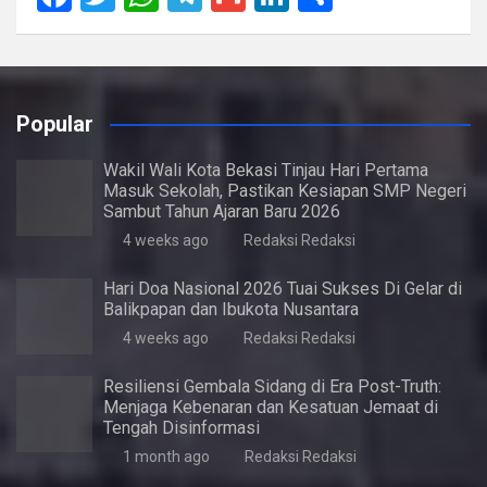
a
wi
h
el
m
n
h
ce
tt
at
e
ail
ke
ar
b
er
s
gr
dI
e
Popular
o
A
a
n
o
p
m
Wakil Wali Kota Bekasi Tinjau Hari Pertama
Masuk Sekolah, Pastikan Kesiapan SMP Negeri
k
p
Sambut Tahun Ajaran Baru 2026
4 weeks ago
Redaksi Redaksi
Hari Doa Nasional 2026 Tuai Sukses Di Gelar di
Balikpapan dan Ibukota Nusantara
4 weeks ago
Redaksi Redaksi
Resiliensi Gembala Sidang di Era Post-Truth:
Menjaga Kebenaran dan Kesatuan Jemaat di
Tengah Disinformasi
1 month ago
Redaksi Redaksi