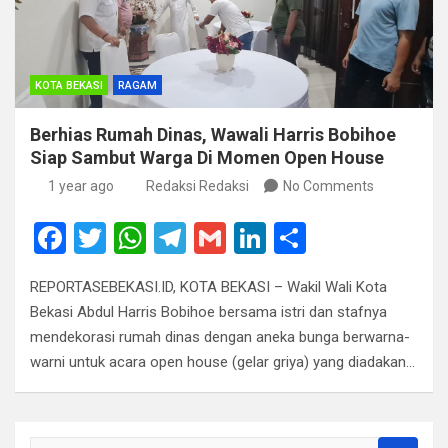
KOTA BEKASI
RAGAM
Berhias Rumah Dinas, Wawali Harris Bobihoe
Siap Sambut Warga Di Momen Open House
1 year ago
Redaksi Redaksi
No Comments
F
T
W
T
G
Li
S
a
wi
h
el
m
n
h
REPORTASEBEKASI.ID, KOTA BEKASI – Wakil Wali Kota
ce
tt
at
e
ail
ke
ar
Bekasi Abdul Harris Bobihoe bersama istri dan stafnya
b
er
s
gr
dI
e
mendekorasi rumah dinas dengan aneka bunga berwarna-
o
A
a
n
warni untuk acara open house (gelar griya) yang diadakan…
o
p
m
k
p