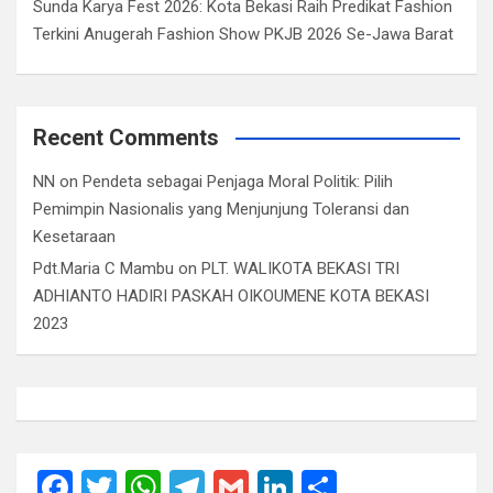
Sunda Karya Fest 2026: Kota Bekasi Raih Predikat Fashion
Terkini Anugerah Fashion Show PKJB 2026 Se-Jawa Barat
Recent Comments
NN
on
Pendeta sebagai Penjaga Moral Politik: Pilih
Pemimpin Nasionalis yang Menjunjung Toleransi dan
Kesetaraan
Pdt.Maria C Mambu
on
PLT. WALIKOTA BEKASI TRI
ADHIANTO HADIRI PASKAH OIKOUMENE KOTA BEKASI
2023
F
T
W
T
G
Li
S