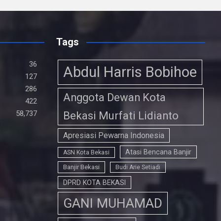
ce
tt
at
e
ail
ke
ar
b
er
s
gr
dI
e
o
A
a
n
Tags
o
p
m
36
k
Abdul Harris Bobihoe
p
127
286
Anggota Dewan Kota
422
58,737
Bekasi Murfati Lidianto
Apresiasi Pewarna Indonesia
Atasi Bencana Banjir
ASN Kota Bekasi
Banjir Bekasi
Budi Arie Setiadi
DPRD KOTA BEKASI
GANI MUHAMAD