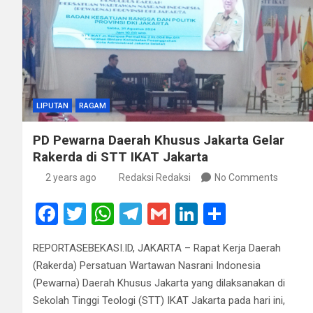
LIPUTAN
RAGAM
PD Pewarna Daerah Khusus Jakarta Gelar
Rakerda di STT IKAT Jakarta
2 years ago
Redaksi Redaksi
No Comments
F
T
W
T
G
Li
S
a
wi
h
el
m
n
h
REPORTASEBEKASI.ID, JAKARTA – Rapat Kerja Daerah
ce
tt
at
e
ail
ke
ar
(Rakerda) Persatuan Wartawan Nasrani Indonesia
b
er
s
gr
dI
e
(Pewarna) Daerah Khusus Jakarta yang dilaksanakan di
o
A
a
n
Sekolah Tinggi Teologi (STT) IKAT Jakarta pada hari ini,