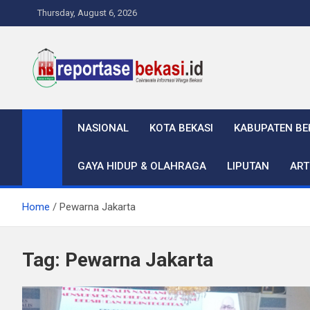
Skip
Thursday, August 6, 2026
to
content
Reportase Bekasi
Cakrawala Informasi Warga Bekasi
NASIONAL
KOTA BEKASI
KABUPATEN BE
GAYA HIDUP & OLAHRAGA
LIPUTAN
ART
Home
Pewarna Jakarta
Tag:
Pewarna Jakarta