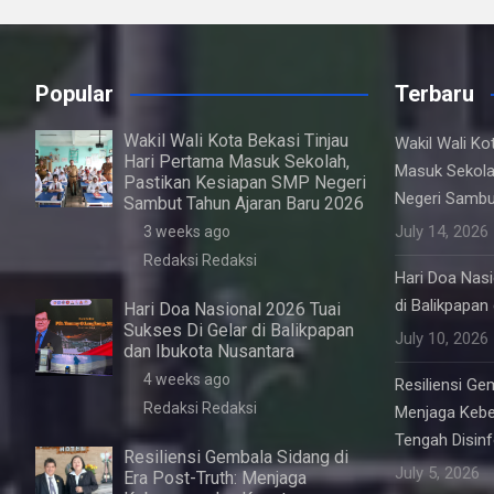
Popular
Terbaru
Wakil Wali Kota Bekasi Tinjau
Wakil Wali Ko
Hari Pertama Masuk Sekolah,
Masuk Sekola
Pastikan Kesiapan SMP Negeri
Negeri Sambu
Sambut Tahun Ajaran Baru 2026
July 14, 2026
3 weeks ago
Redaksi Redaksi
Hari Doa Nasi
di Balikpapan
Hari Doa Nasional 2026 Tuai
Sukses Di Gelar di Balikpapan
July 10, 2026
dan Ibukota Nusantara
4 weeks ago
Resiliensi Ge
Redaksi Redaksi
Menjaga Kebe
Tengah Disin
Resiliensi Gembala Sidang di
July 5, 2026
Era Post-Truth: Menjaga