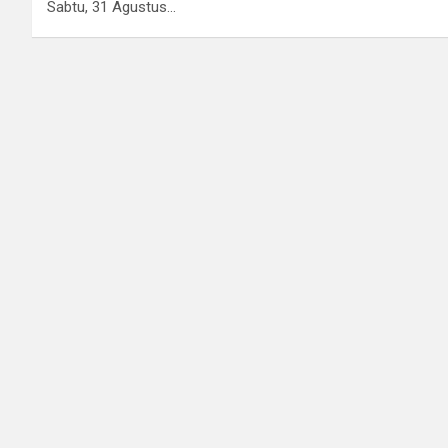
Sabtu, 31 Agustus…
o
p
m
k
p