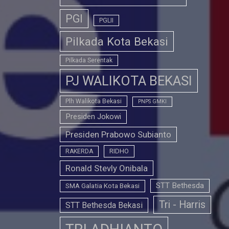
PGI
PGLII
Pilkada Kota Bekasi
Pilkada Serentak
PJ WALIKOTA BEKASI
Plh Walikota Bekasi
PNPS GMKI
Presiden Jokowi
Presiden Prabowo Subianto
RIDHO
RAKERDA
Ronald Stevly Onibala
STT Bethesda
SMA Galatia Kota Bekasi
Tri - Harris
STT Bethesda Bekasi