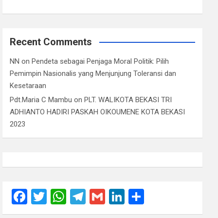
Recent Comments
NN
on
Pendeta sebagai Penjaga Moral Politik: Pilih
Pemimpin Nasionalis yang Menjunjung Toleransi dan
Kesetaraan
Pdt.Maria C Mambu
on
PLT. WALIKOTA BEKASI TRI
ADHIANTO HADIRI PASKAH OIKOUMENE KOTA BEKASI
2023
F
T
W
T
G
Li
S
a
wi
h
el
m
n
h