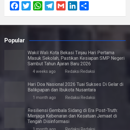
F
T
W
T
G
Li
S
a
wi
h
el
m
n
h
ce
tt
at
e
ail
ke
ar
b
er
s
gr
dI
e
Popular
o
A
a
n
o
p
m
Wakil Wali Kota Bekasi Tinjau Hari Pertama
Masuk Sekolah, Pastikan Kesiapan SMP Negeri
k
p
Sambut Tahun Ajaran Baru 2026
4 weeks ago
Redaksi Redaksi
Hari Doa Nasional 2026 Tuai Sukses Di Gelar di
Balikpapan dan Ibukota Nusantara
1 month ago
Redaksi Redaksi
Resiliensi Gembala Sidang di Era Post-Truth:
Menjaga Kebenaran dan Kesatuan Jemaat di
Tengah Disinformasi
1 month ago
Redaksi Redaksi