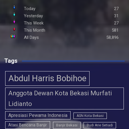
Today
27
Yesterday
31
This Week
27
This Month
581
All Days
58,896
Tags
Abdul Harris Bobihoe
Anggota Dewan Kota Bekasi Murfati
Lidianto
Apresiasi Pewarna Indonesia
ASN Kota Bekasi
Atasi Bencana Banjir
Banjir Bekasi
Budi Arie Setiadi