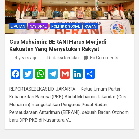
LIPUTAN
NASIONAL
POLITIK & SOSIAL
RAGAM
Gus Muhaimin: BERANI Harus Menjadi
Kekuatan Yang Menyatukan Rakyat
4 years ago
Redaksi Redaksi
No Comments
F
T
W
T
G
Li
S
a
wi
h
el
m
n
h
REPORTASEBEKASI.ID, JAKARTA – Ketua Umum Partai
ce
tt
at
e
ail
ke
ar
Kebangkitan Bangsa (PKB) Abdul Muhaimin Iskandar (Gus
b
er
s
gr
dI
e
Muhaimin) mengukuhkan Pengurus Pusat Badan
o
A
a
n
Persaudaraan Antariman (BERANI), sebuah Badan Otonom
baru DPP PKB di Nusantara V…
o
p
m
k
p