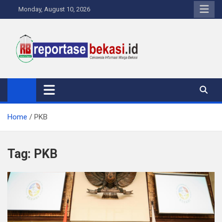
Skip
Monday, August 10, 2026
to
content
Reportase Bekasi
Cakrawala Informasi Warga Bekasi
Home
PKB
Tag:
PKB