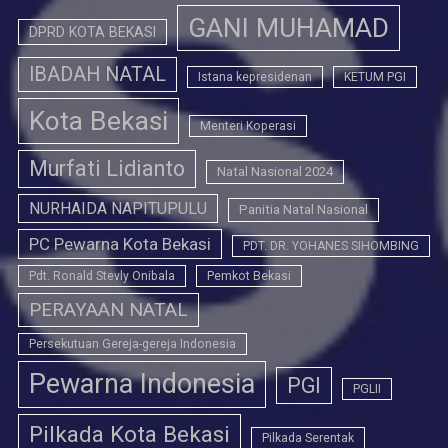
GANI MUHAMAD
DPRD KOTA BEKASI
IBADAH NATAL
Istana kepresidenan
KETUM PGI
Kota Bekasi
Menteri Koperasi
Murfati Lidianto
Natal Nasional 2024
NURHAIDA NAPITUPULU
Panitia Natal Nasional
PC Pewarna Kota Bekasi
PDT. DR. YOHANES SIHOMBING
Pdt. Ronald Stevly Onibala
Pemkot Bekasi
PERAYAAN NATAL
Persekutuan Gereja-gereja Indonesia
Pewarna Indonesia
PGI
PGLII
Pilkada Kota Bekasi
Pilkada Serentak