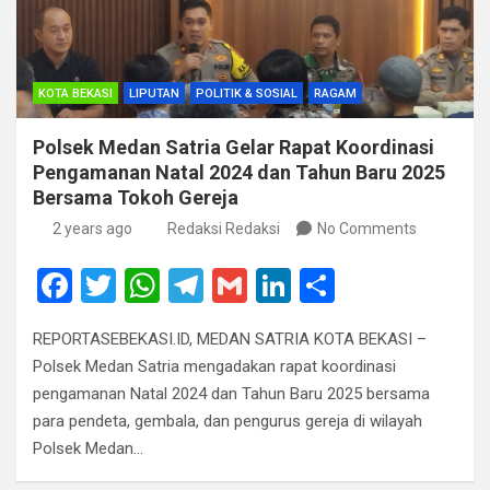
KOTA BEKASI
LIPUTAN
POLITIK & SOSIAL
RAGAM
Polsek Medan Satria Gelar Rapat Koordinasi
Pengamanan Natal 2024 dan Tahun Baru 2025
Bersama Tokoh Gereja
2 years ago
Redaksi Redaksi
No Comments
F
T
W
T
G
Li
S
a
wi
h
el
m
n
h
REPORTASEBEKASI.ID, MEDAN SATRIA KOTA BEKASI –
ce
tt
at
e
ail
ke
ar
Polsek Medan Satria mengadakan rapat koordinasi
b
er
s
gr
dI
e
pengamanan Natal 2024 dan Tahun Baru 2025 bersama
o
A
a
n
para pendeta, gembala, dan pengurus gereja di wilayah
Polsek Medan…
o
p
m