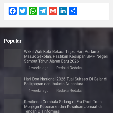
F
T
W
T
G
Li
S
a
wi
h
el
m
n
h
ce
tt
at
e
ail
ke
ar
b
er
s
gr
dI
e
Popular
o
A
a
n
o
p
m
Wakil Wali Kota Bekasi Tinjau Hari Pertama
Masuk Sekolah, Pastikan Kesiapan SMP Negeri
k
p
Sambut Tahun Ajaran Baru 2026
4 weeks ago
Redaksi Redaksi
Hari Doa Nasional 2026 Tuai Sukses Di Gelar di
Balikpapan dan Ibukota Nusantara
4 weeks ago
Redaksi Redaksi
Resiliensi Gembala Sidang di Era Post-Truth:
Menjaga Kebenaran dan Kesatuan Jemaat di
Tengah Disinformasi