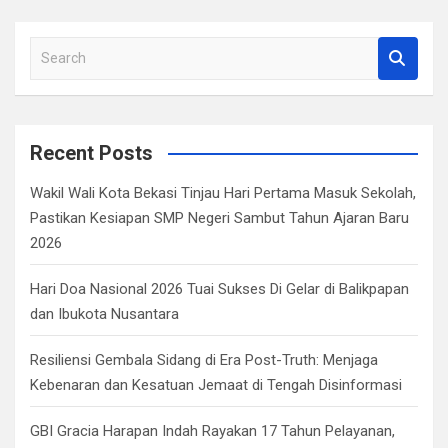
k
p
S
e
a
r
c
Recent Posts
h
Wakil Wali Kota Bekasi Tinjau Hari Pertama Masuk Sekolah,
Pastikan Kesiapan SMP Negeri Sambut Tahun Ajaran Baru
2026
Hari Doa Nasional 2026 Tuai Sukses Di Gelar di Balikpapan
dan Ibukota Nusantara
Resiliensi Gembala Sidang di Era Post-Truth: Menjaga
Kebenaran dan Kesatuan Jemaat di Tengah Disinformasi
GBI Gracia Harapan Indah Rayakan 17 Tahun Pelayanan,