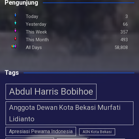
Pengunjung
Today
3
Yesterday
66
This Week
357
This Month
493
All Days
58,808
Tags
Abdul Harris Bobihoe
Anggota Dewan Kota Bekasi Murfati
Lidianto
Apresiasi Pewarna Indonesia
ASN Kota Bekasi