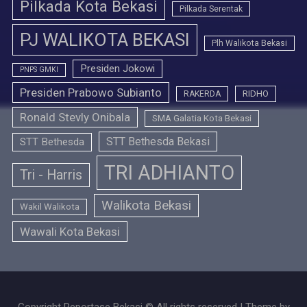
Pilkada Kota Bekasi
Pilkada Serentak
PJ WALIKOTA BEKASI
Plh Walikota Bekasi
Presiden Jokowi
PNPS GMKI
Presiden Prabowo Subianto
RIDHO
RAKERDA
Ronald Stevly Onibala
SMA Galatia Kota Bekasi
STT Bethesda Bekasi
STT Bethesda
TRI ADHIANTO
Tri - Harris
Walikota Bekasi
Wakil Walikota
Wawali Kota Bekasi
Copyright Reportase Bekasi © All rights reserved | Theme by