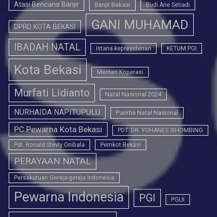
Atasi Bencana Banjir
Banjir Bekasi
Budi Arie Setiadi
GANI MUHAMAD
DPRD KOTA BEKASI
IBADAH NATAL
Istana kepresidenan
KETUM PGI
Kota Bekasi
Menteri Koperasi
Murfati Lidianto
Natal Nasional 2024
NURHAIDA NAPITUPULU
Panitia Natal Nasional
PC Pewarna Kota Bekasi
PDT. DR. YOHANES SIHOMBING
Pdt. Ronald Stevly Onibala
Pemkot Bekasi
PERAYAAN NATAL
Persekutuan Gereja-gereja Indonesia
Pewarna Indonesia
PGI
PGLII