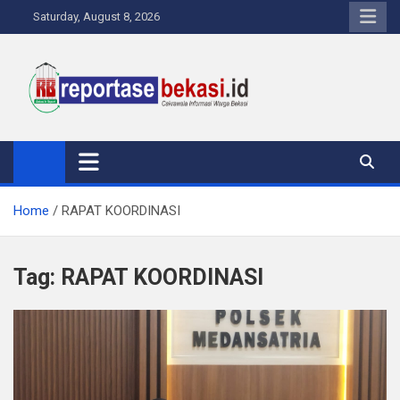
Skip
Saturday, August 8, 2026
to
content
Reportase Bekasi
Cakrawala Informasi Warga Bekasi
Home
RAPAT KOORDINASI
Tag:
RAPAT KOORDINASI