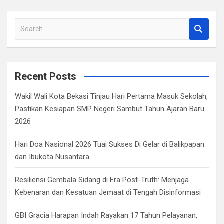
k
p
S
e
a
r
c
Recent Posts
h
Wakil Wali Kota Bekasi Tinjau Hari Pertama Masuk Sekolah,
Pastikan Kesiapan SMP Negeri Sambut Tahun Ajaran Baru
2026
Hari Doa Nasional 2026 Tuai Sukses Di Gelar di Balikpapan
dan Ibukota Nusantara
Resiliensi Gembala Sidang di Era Post-Truth: Menjaga
Kebenaran dan Kesatuan Jemaat di Tengah Disinformasi
GBI Gracia Harapan Indah Rayakan 17 Tahun Pelayanan,