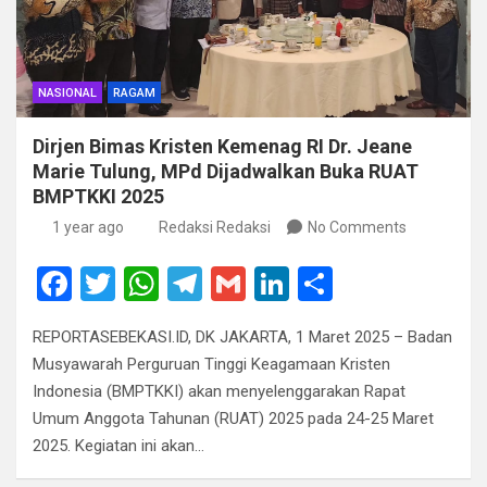
NASIONAL
RAGAM
Dirjen Bimas Kristen Kemenag RI Dr. Jeane
Marie Tulung, MPd Dijadwalkan Buka RUAT
BMPTKKI 2025
1 year ago
Redaksi Redaksi
No Comments
F
T
W
T
G
Li
S
a
wi
h
el
m
n
h
REPORTASEBEKASI.ID, DK JAKARTA, 1 Maret 2025 – Badan
ce
tt
at
e
ail
ke
ar
Musyawarah Perguruan Tinggi Keagamaan Kristen
b
er
s
gr
dI
e
Indonesia (BMPTKKI) akan menyelenggarakan Rapat
o
A
a
n
Umum Anggota Tahunan (RUAT) 2025 pada 24-25 Maret
2025. Kegiatan ini akan…
o
p
m