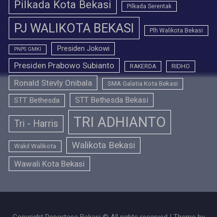
Pilkada Kota Bekasi
Pilkada Serentak
PJ WALIKOTA BEKASI
Plh Walikota Bekasi
Presiden Jokowi
PNPS GMKI
Presiden Prabowo Subianto
RIDHO
RAKERDA
Ronald Stevly Onibala
SMA Galatia Kota Bekasi
STT Bethesda Bekasi
STT Bethesda
TRI ADHIANTO
Tri - Harris
Walikota Bekasi
Wakil Walikota
Wawali Kota Bekasi
Copyright Reportase Bekasi © All rights reserved | Theme by