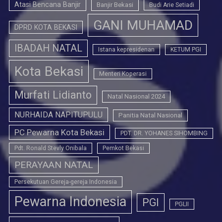
Atasi Bencana Banjir
Banjir Bekasi
Budi Arie Setiadi
GANI MUHAMAD
DPRD KOTA BEKASI
IBADAH NATAL
Istana kepresidenan
KETUM PGI
Kota Bekasi
Menteri Koperasi
Murfati Lidianto
Natal Nasional 2024
NURHAIDA NAPITUPULU
Panitia Natal Nasional
PC Pewarna Kota Bekasi
PDT. DR. YOHANES SIHOMBING
Pdt. Ronald Stevly Onibala
Pemkot Bekasi
PERAYAAN NATAL
Persekutuan Gereja-gereja Indonesia
Pewarna Indonesia
PGI
PGLII