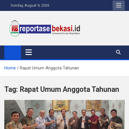
Skip
Sunday, August 9, 2026
to
content
Reportase Bekasi
Cakrawala Informasi Warga Bekasi
Home
Rapat Umum Anggota Tahunan
Tag:
Rapat Umum Anggota Tahunan