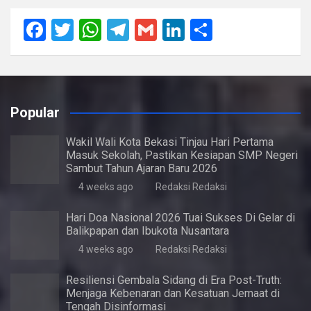
F
T
W
T
G
Li
S
a
wi
h
el
m
n
h
ce
tt
at
e
ail
ke
ar
b
er
s
gr
dI
e
Popular
o
A
a
n
o
p
m
Wakil Wali Kota Bekasi Tinjau Hari Pertama
Masuk Sekolah, Pastikan Kesiapan SMP Negeri
k
p
Sambut Tahun Ajaran Baru 2026
4 weeks ago
Redaksi Redaksi
Hari Doa Nasional 2026 Tuai Sukses Di Gelar di
Balikpapan dan Ibukota Nusantara
4 weeks ago
Redaksi Redaksi
Resiliensi Gembala Sidang di Era Post-Truth:
Menjaga Kebenaran dan Kesatuan Jemaat di
Tengah Disinformasi