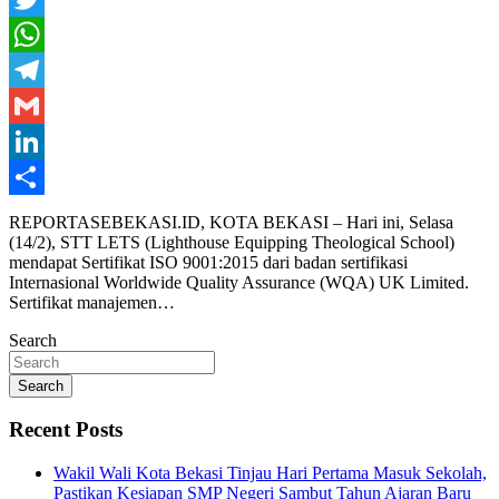
Twitter
WhatsApp
Telegram
Gmail
LinkedIn
Share
REPORTASEBEKASI.ID, KOTA BEKASI – Hari ini, Selasa
(14/2), STT LETS (Lighthouse Equipping Theological School)
mendapat Sertifikat ISO 9001:2015 dari badan sertifikasi
Internasional Worldwide Quality Assurance (WQA) UK Limited.
Sertifikat manajemen…
Search
Search
Recent Posts
Wakil Wali Kota Bekasi Tinjau Hari Pertama Masuk Sekolah,
Pastikan Kesiapan SMP Negeri Sambut Tahun Ajaran Baru