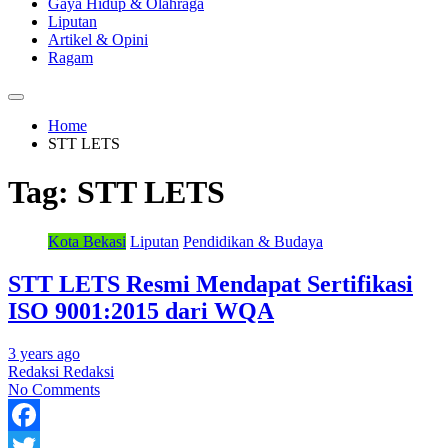
Gaya Hidup & Olahraga
Liputan
Artikel & Opini
Ragam
Home
STT LETS
Tag:
STT LETS
Kota Bekasi
Liputan
Pendidikan & Budaya
STT LETS Resmi Mendapat Sertifikasi
ISO 9001:2015 dari WQA
3 years ago
Redaksi Redaksi
No Comments
Facebook