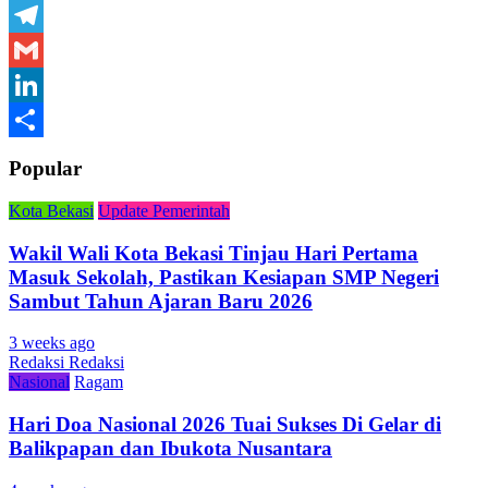
WhatsApp
Telegram
Gmail
LinkedIn
Share
Popular
Kota Bekasi
Update Pemerintah
Wakil Wali Kota Bekasi Tinjau Hari Pertama
Masuk Sekolah, Pastikan Kesiapan SMP Negeri
Sambut Tahun Ajaran Baru 2026
3 weeks ago
Redaksi Redaksi
Nasional
Ragam
Hari Doa Nasional 2026 Tuai Sukses Di Gelar di
Balikpapan dan Ibukota Nusantara