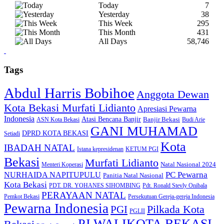
Today
7
Yesterday
38
This Week
295
This Month
431
All Days
58,746
Tags
Abdul Harris Bobihoe
Anggota Dewan
Kota Bekasi Murfati Lidianto
Apresiasi Pewarna
Indonesia
Atasi Bencana Banjir
Banjir Bekasi
ASN Kota Bekasi
Budi Arie
GANI MUHAMAD
DPRD KOTA BEKASI
Setiadi
Kota
IBADAH NATAL
Istana kepresidenan
KETUM PGI
Bekasi
Murfati Lidianto
Natal Nasional 2024
Menteri Koperasi
PC Pewarna
NURHAIDA NAPITUPULU
Panitia Natal Nasional
Kota Bekasi
PDT. DR. YOHANES SIHOMBING
Pdt. Ronald Stevly Onibala
PERAYAAN NATAL
Pemkot Bekasi
Persekutuan Gereja-gereja Indonesia
Pewarna Indonesia
Pilkada Kota
PGI
PGLII
PJ WALIKOTA BEKASI