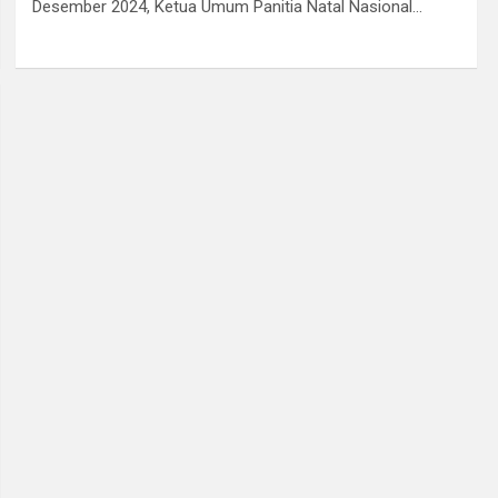
o
A
a
n
Desember 2024, Ketua Umum Panitia Natal Nasional…
o
p
m
k
p