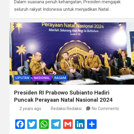
o
A
a
n
Dalam suasana penuh kehangatan, Presiden mengajak
seluruh rakyat Indonesia untuk menjadikan Natal…
o
p
m
k
p
LIPUTAN
NASIONAL
RAGAM
Presiden RI Prabowo Subianto Hadiri
Puncak Perayaan Natal Nasional 2024
2 years ago
Redaksi Redaksi
No Comments
F
T
W
T
G
Li
S
a
wi
h
el
m
n
h