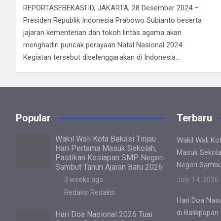
REPORTASEBEKASI.ID, JAKARTA, 28 Desember 2024 –
ce
tt
at
e
ail
ke
ar
Presiden Republik Indonesia Prabowo Subianto beserta
b
er
s
gr
dI
e
jajaran kementerian dan tokoh lintas agama akan
o
A
a
n
menghadiri puncak perayaan Natal Nasional 2024.
Kegiatan tersebut diselenggarakan di Indonesia…
o
p
m
k
p
Popular
Terbaru
Wakil Wali Kota Bekasi Tinjau
Wakil Wali Ko
Hari Pertama Masuk Sekolah,
Masuk Sekola
Pastikan Kesiapan SMP Negeri
Negeri Sambu
Sambut Tahun Ajaran Baru 2026
July 14, 2026
3 weeks ago
Redaksi Redaksi
Hari Doa Nasi
di Balikpapan
Hari Doa Nasional 2026 Tuai