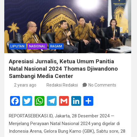
LIPUTAN
NASIONAL
RAGAM
Apresiasi Jurnalis, Ketua Umum Panitia
Natal Nasional 2024 Thomas Djiwandono
Sambangi Media Center
2 years ago
Redaksi Redaksi
No Comments
F
T
W
T
G
Li
S
a
wi
h
el
m
n
h
REPORTASEBEKASI.ID, Jakarta, 28 Desember 2024 —
ce
tt
at
e
ail
ke
ar
Menjelang Perayaan Natal Nasional 2024 yang digelar di
b
er
s
gr
dI
e
Indonesia Arena, Gelora Bung Karno (GBK), Sabtu sore, 28