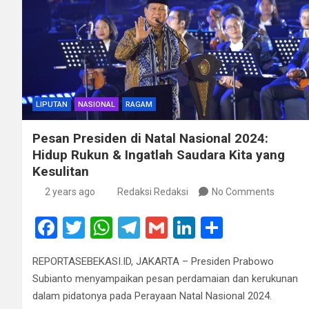
LIPUTAN
NASIONAL
RAGAM
Pesan Presiden di Natal Nasional 2024:
Hidup Rukun & Ingatlah Saudara Kita yang
Kesulitan
2 years ago
Redaksi Redaksi
No Comments
F
T
W
T
G
Li
S
a
wi
h
el
m
n
h
REPORTASEBEKASI.ID, JAKARTA – Presiden Prabowo
ce
tt
at
e
ail
ke
ar
Subianto menyampaikan pesan perdamaian dan kerukunan
b
er
s
gr
dI
e
dalam pidatonya pada Perayaan Natal Nasional 2024.