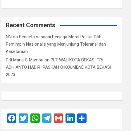
Recent Comments
NN
on
Pendeta sebagai Penjaga Moral Politik: Pilih
Pemimpin Nasionalis yang Menjunjung Toleransi dan
Kesetaraan
Pdt.Maria C Mambu
on
PLT. WALIKOTA BEKASI TRI
ADHIANTO HADIRI PASKAH OIKOUMENE KOTA BEKASI
2023
F
T
W
T
G
Li
S
a
wi
h
el
m
n
h