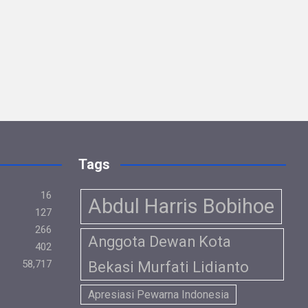
ce
tt
at
e
ail
ke
ar
b
er
s
gr
dI
e
o
A
a
n
o
p
m
k
p
Tags
16
Abdul Harris Bobihoe
127
266
Anggota Dewan Kota
402
58,717
Bekasi Murfati Lidianto
Apresiasi Pewarna Indonesia