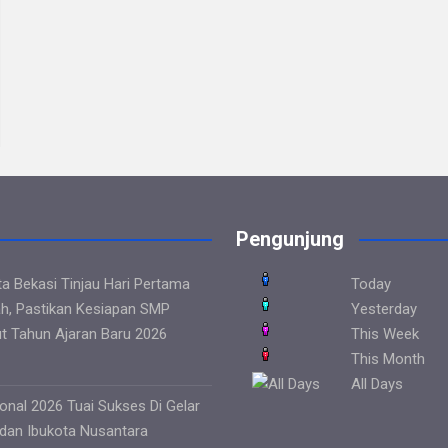
Pengunjung
ta Bekasi Tinjau Hari Pertama
Today
h, Pastikan Kesiapan SMP
Yesterday
t Tahun Ajaran Baru 2026
This Week
This Month
All Days
onal 2026 Tuai Sukses Di Gelar
 dan Ibukota Nusantara