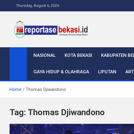
Skip
Thursday, August 6, 2026
to
content
Reportase Bekasi
Cakrawala Informasi Warga Bekasi
NASIONAL
KOTA BEKASI
KABUPATEN BE
GAYA HIDUP & OLAHRAGA
LIPUTAN
ART
Home
Thomas Djiwandono
Tag:
Thomas Djiwandono