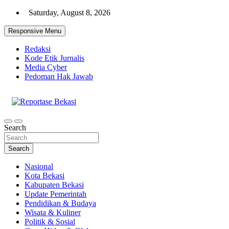
Skip
Saturday, August 8, 2026
to
content
Responsive Menu
Redaksi
Kode Etik Jurnalis
Media Cyber
Pedoman Hak Jawab
Cakrawala Informasi Warga Bekasi
Reportase Bekasi
Search
Search
Nasional
Kota Bekasi
Kabupaten Bekasi
Update Pemerintah
Pendidikan & Budaya
Wisata & Kuliner
Politik & Sosial