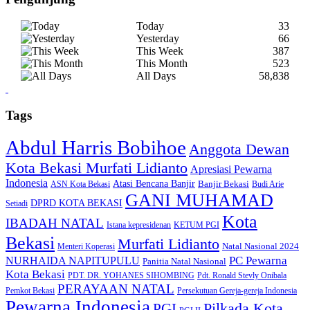
Today
33
Yesterday
66
This Week
387
This Month
523
All Days
58,838
Tags
Abdul Harris Bobihoe
Anggota Dewan
Kota Bekasi Murfati Lidianto
Apresiasi Pewarna
Indonesia
Atasi Bencana Banjir
Banjir Bekasi
ASN Kota Bekasi
Budi Arie
GANI MUHAMAD
DPRD KOTA BEKASI
Setiadi
Kota
IBADAH NATAL
Istana kepresidenan
KETUM PGI
Bekasi
Murfati Lidianto
Natal Nasional 2024
Menteri Koperasi
PC Pewarna
NURHAIDA NAPITUPULU
Panitia Natal Nasional
Kota Bekasi
PDT. DR. YOHANES SIHOMBING
Pdt. Ronald Stevly Onibala
PERAYAAN NATAL
Pemkot Bekasi
Persekutuan Gereja-gereja Indonesia
Pewarna Indonesia
Pilkada Kota
PGI