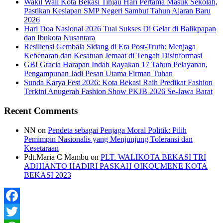
Wakil Wali Kota Bekasi Tinjau Hari Pertama Masuk Sekolah,
Pastikan Kesiapan SMP Negeri Sambut Tahun Ajaran Baru
2026
Hari Doa Nasional 2026 Tuai Sukses Di Gelar di Balikpapan
dan Ibukota Nusantara
Resiliensi Gembala Sidang di Era Post-Truth: Menjaga
Kebenaran dan Kesatuan Jemaat di Tengah Disinformasi
GBI Gracia Harapan Indah Rayakan 17 Tahun Pelayanan,
Pengampunan Jadi Pesan Utama Firman Tuhan
Sunda Karya Fest 2026: Kota Bekasi Raih Predikat Fashion
Terkini Anugerah Fashion Show PKJB 2026 Se-Jawa Barat
Recent Comments
NN
on
Pendeta sebagai Penjaga Moral Politik: Pilih
Pemimpin Nasionalis yang Menjunjung Toleransi dan
Kesetaraan
Pdt.Maria C Mambu
on
PLT. WALIKOTA BEKASI TRI
ADHIANTO HADIRI PASKAH OIKOUMENE KOTA
BEKASI 2023
Facebook