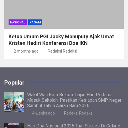
NASIONAL
RAGAM
Ketua Umum PGI Jacky Manuputy Ajak Umat
Kristen Hadiri Konferensi Doa IKN
2 months ago
Redaksi Redaksi
Popular
Wakil Wali Kota Bekasi Tinjau Hari Pertama
Masuk Sekolah, Pastikan Kesiapan SMP Negeri
Sambut Tahun Ajaran Baru 2026
4 weeks ago
Redaksi Redaksi
Hari Doa Nasional 2026 Tuai Sukses Di Gelar di