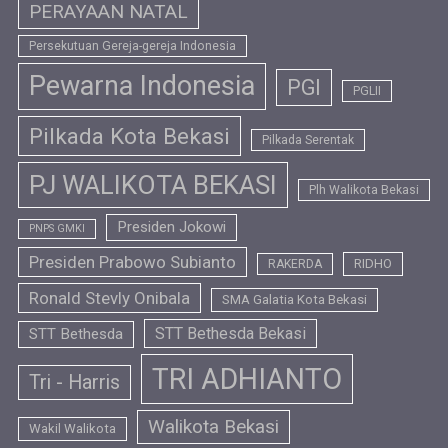
PERAYAAN NATAL
Persekutuan Gereja-gereja Indonesia
Pewarna Indonesia
PGI
PGLII
Pilkada Kota Bekasi
Pilkada Serentak
PJ WALIKOTA BEKASI
Plh Walikota Bekasi
Presiden Jokowi
PNPS GMKI
Presiden Prabowo Subianto
RIDHO
RAKERDA
Ronald Stevly Onibala
SMA Galatia Kota Bekasi
STT Bethesda Bekasi
STT Bethesda
TRI ADHIANTO
Tri - Harris
Walikota Bekasi
Wakil Walikota