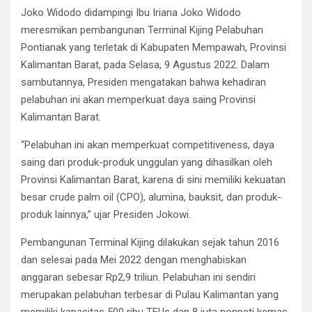
b
er
s
gr
dI
e
Joko Widodo didampingi Ibu Iriana Joko Widodo
o
A
a
n
meresmikan pembangunan Terminal Kijing Pelabuhan
o
p
m
Pontianak yang terletak di Kabupaten Mempawah, Provinsi
k
p
Kalimantan Barat, pada Selasa, 9 Agustus 2022. Dalam
sambutannya, Presiden mengatakan bahwa kehadiran
pelabuhan ini akan memperkuat daya saing Provinsi
Kalimantan Barat.
“Pelabuhan ini akan memperkuat competitiveness, daya
saing dari produk-produk unggulan yang dihasilkan oleh
Provinsi Kalimantan Barat, karena di sini memiliki kekuatan
besar crude palm oil (CPO), alumina, bauksit, dan produk-
produk lainnya,” ujar Presiden Jokowi.
Pembangunan Terminal Kijing dilakukan sejak tahun 2016
dan selesai pada Mei 2022 dengan menghabiskan
anggaran sebesar Rp2,9 triliun. Pelabuhan ini sendiri
merupakan pelabuhan terbesar di Pulau Kalimantan yang
memiliki kapasitas 500 ribu TEUs dan 8 juta nonpeti kemas.