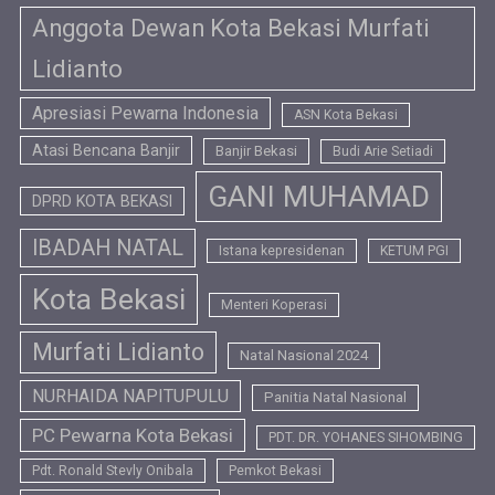
Anggota Dewan Kota Bekasi Murfati
Lidianto
Apresiasi Pewarna Indonesia
ASN Kota Bekasi
Atasi Bencana Banjir
Banjir Bekasi
Budi Arie Setiadi
GANI MUHAMAD
DPRD KOTA BEKASI
IBADAH NATAL
Istana kepresidenan
KETUM PGI
Kota Bekasi
Menteri Koperasi
Murfati Lidianto
Natal Nasional 2024
NURHAIDA NAPITUPULU
Panitia Natal Nasional
PC Pewarna Kota Bekasi
PDT. DR. YOHANES SIHOMBING
Pdt. Ronald Stevly Onibala
Pemkot Bekasi