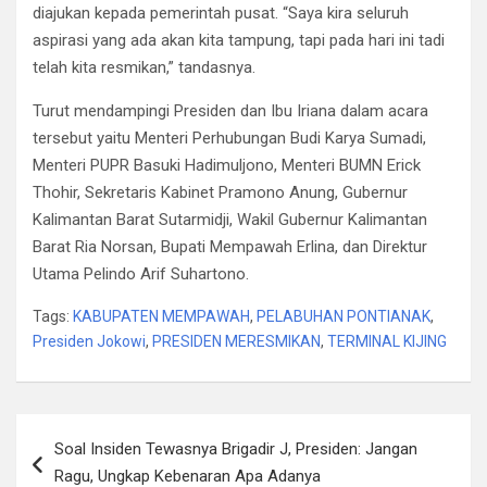
diajukan kepada pemerintah pusat. “Saya kira seluruh
aspirasi yang ada akan kita tampung, tapi pada hari ini tadi
telah kita resmikan,” tandasnya.
Turut mendampingi Presiden dan Ibu Iriana dalam acara
tersebut yaitu Menteri Perhubungan Budi Karya Sumadi,
Menteri PUPR Basuki Hadimuljono, Menteri BUMN Erick
Thohir, Sekretaris Kabinet Pramono Anung, Gubernur
Kalimantan Barat Sutarmidji, Wakil Gubernur Kalimantan
Barat Ria Norsan, Bupati Mempawah Erlina, dan Direktur
Utama Pelindo Arif Suhartono.
Tags:
KABUPATEN MEMPAWAH
,
PELABUHAN PONTIANAK
,
Presiden Jokowi
,
PRESIDEN MERESMIKAN
,
TERMINAL KIJING
Post
Soal Insiden Tewasnya Brigadir J, Presiden: Jangan
navigation
Ragu, Ungkap Kebenaran Apa Adanya