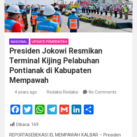
NASIONAL
UPDATE PEMERINTAH
Presiden Jokowi Resmikan
Terminal Kijing Pelabuhan
Pontianak di Kabupaten
Mempawah
4 years ago
Redaksi Redaksi
No Comments
F
T
W
T
G
Li
S
a
wi
h
el
m
n
h
Dibaca:
169
ce
tt
at
e
ail
ke
ar
REPORTASEBEKASI.ID, MEMPAWAH KALBAR – Presiden