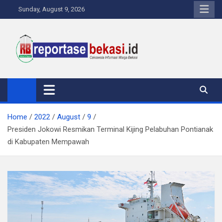
Skip
Sunday, August 9, 2026
to
content
Reportase Bekasi
Cakrawala Informasi Warga Bekasi
Home
2022
August
9
Presiden Jokowi Resmikan Terminal Kijing Pelabuhan Pontianak
di Kabupaten Mempawah