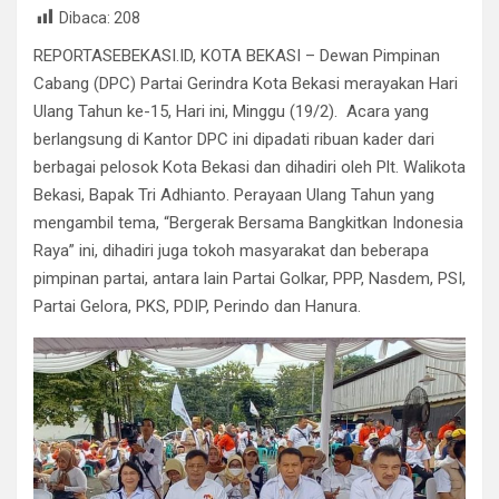
Dibaca:
208
ce
tt
at
e
ail
ke
ar
REPORTASEBEKASI.ID, KOTA BEKASI – Dewan Pimpinan
b
er
s
gr
dI
e
Cabang (DPC) Partai Gerindra Kota Bekasi merayakan Hari
o
A
a
n
Ulang Tahun ke-15, Hari ini, Minggu (19/2). Acara yang
o
p
m
berlangsung di Kantor DPC ini dipadati ribuan kader dari
k
p
berbagai pelosok Kota Bekasi dan dihadiri oleh Plt. Walikota
Bekasi, Bapak Tri Adhianto. Perayaan Ulang Tahun yang
mengambil tema, “Bergerak Bersama Bangkitkan Indonesia
Raya” ini, dihadiri juga tokoh masyarakat dan beberapa
pimpinan partai, antara lain Partai Golkar, PPP, Nasdem, PSI,
Partai Gelora, PKS, PDIP, Perindo dan Hanura.