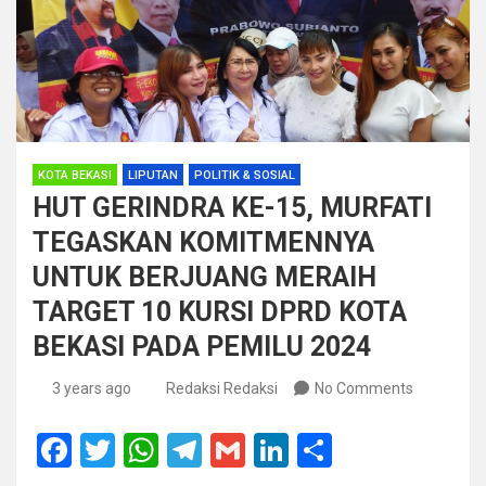
KOTA BEKASI
LIPUTAN
POLITIK & SOSIAL
HUT GERINDRA KE-15, MURFATI
TEGASKAN KOMITMENNYA
UNTUK BERJUANG MERAIH
TARGET 10 KURSI DPRD KOTA
BEKASI PADA PEMILU 2024
3 years ago
Redaksi Redaksi
No Comments
F
T
W
T
G
Li
S
a
wi
h
el
m
n
h