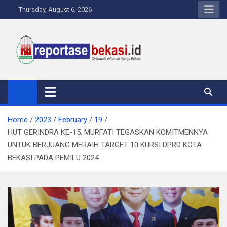
Skip
Thursday, August 6, 2026
to
content
Reportase Bekasi
Cakrawala Informasi Warga Bekasi
Home
2023
February
19
HUT GERINDRA KE-15, MURFATI TEGASKAN KOMITMENNYA
UNTUK BERJUANG MERAIH TARGET 10 KURSI DPRD KOTA
BEKASI PADA PEMILU 2024