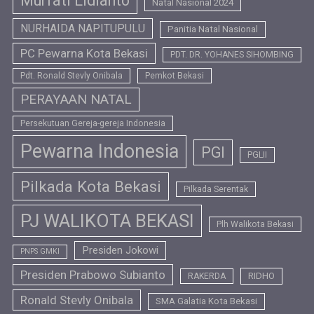
Murfati Lidianto
Natal Nasional 2024
NURHAIDA NAPITUPULU
Panitia Natal Nasional
PC Pewarna Kota Bekasi
PDT. DR. YOHANES SIHOMBING
Pdt. Ronald Stevly Onibala
Pemkot Bekasi
PERAYAAN NATAL
Persekutuan Gereja-gereja Indonesia
Pewarna Indonesia
PGI
PGLII
Pilkada Kota Bekasi
Pilkada Serentak
PJ WALIKOTA BEKASI
Plh Walikota Bekasi
Presiden Jokowi
PNPS GMKI
Presiden Prabowo Subianto
RIDHO
RAKERDA
Ronald Stevly Onibala
SMA Galatia Kota Bekasi