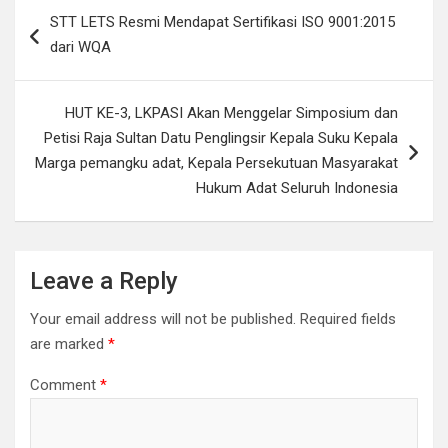
Post
STT LETS Resmi Mendapat Sertifikasi ISO 9001:2015
navigation
dari WQA
HUT KE-3, LKPASI Akan Menggelar Simposium dan
Petisi Raja Sultan Datu Penglingsir Kepala Suku Kepala
Marga pemangku adat, Kepala Persekutuan Masyarakat
Hukum Adat Seluruh Indonesia
Leave a Reply
Your email address will not be published.
Required fields
are marked
*
Comment
*