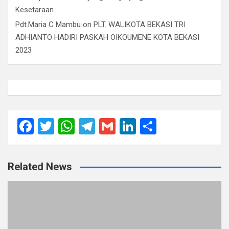
Kesetaraan
Pdt.Maria C Mambu
on
PLT. WALIKOTA BEKASI TRI
ADHIANTO HADIRI PASKAH OIKOUMENE KOTA BEKASI
2023
F
T
W
T
G
Li
S
a
wi
h
el
m
n
h
ce
tt
at
e
ail
ke
ar
Related News
b
er
s
gr
dI
e
o
A
a
n
o
p
m
k
p