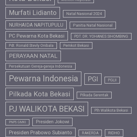
Murfati Lidianto
Natal Nasional 2024
NURHAIDA NAPITUPULU
Panitia Natal Nasional
PC Pewarna Kota Bekasi
PDT. DR. YOHANES SIHOMBING
Pdt. Ronald Stevly Onibala
Pemkot Bekasi
PERAYAAN NATAL
Persekutuan Gereja-gereja Indonesia
Pewarna Indonesia
PGI
PGLII
Pilkada Kota Bekasi
Pilkada Serentak
PJ WALIKOTA BEKASI
Plh Walikota Bekasi
Presiden Jokowi
PNPS GMKI
Presiden Prabowo Subianto
RIDHO
RAKERDA