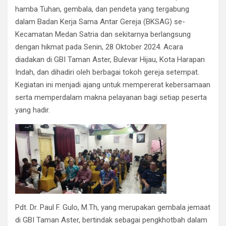
b
er
s
gr
dI
e
hamba Tuhan, gembala, dan pendeta yang tergabung
o
A
a
n
dalam Badan Kerja Sama Antar Gereja (BKSAG) se-
o
p
m
Kecamatan Medan Satria dan sekitarnya berlangsung
k
p
dengan hikmat pada Senin, 28 Oktober 2024. Acara
diadakan di GBI Taman Aster, Bulevar Hijau, Kota Harapan
Indah, dan dihadiri oleh berbagai tokoh gereja setempat.
Kegiatan ini menjadi ajang untuk mempererat kebersamaan
serta memperdalam makna pelayanan bagi setiap peserta
yang hadir.
Pdt. Dr. Paul F. Gulo, M.Th, yang merupakan gembala jemaat
di GBI Taman Aster, bertindak sebagai pengkhotbah dalam