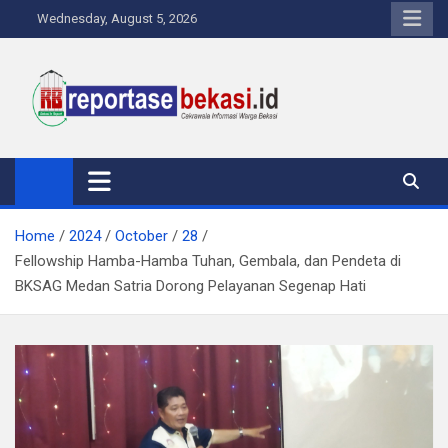
Skip
Wednesday, August 5, 2026
to
content
Reportase Bekasi
Cakrawala Informasi Warga Bekasi
Home
2024
October
28
Fellowship Hamba-Hamba Tuhan, Gembala, dan Pendeta di
BKSAG Medan Satria Dorong Pelayanan Segenap Hati