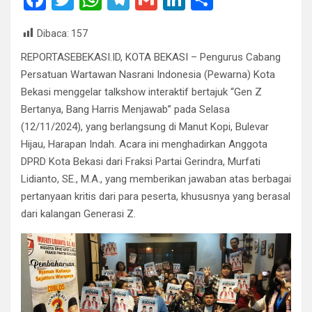
a
wi
h
el
m
n
h
Dibaca:
157
ce
tt
at
e
ail
ke
ar
REPORTASEBEKASI.ID, KOTA BEKASI – Pengurus Cabang
b
er
s
gr
dI
e
Persatuan Wartawan Nasrani Indonesia (Pewarna) Kota
o
A
a
n
Bekasi menggelar talkshow interaktif bertajuk “Gen Z
o
p
m
Bertanya, Bang Harris Menjawab” pada Selasa
k
p
(12/11/2024), yang berlangsung di Manut Kopi, Bulevar
Hijau, Harapan Indah. Acara ini menghadirkan Anggota
DPRD Kota Bekasi dari Fraksi Partai Gerindra, Murfati
Lidianto, SE., M.A., yang memberikan jawaban atas berbagai
pertanyaan kritis dari para peserta, khususnya yang berasal
dari kalangan Generasi Z.