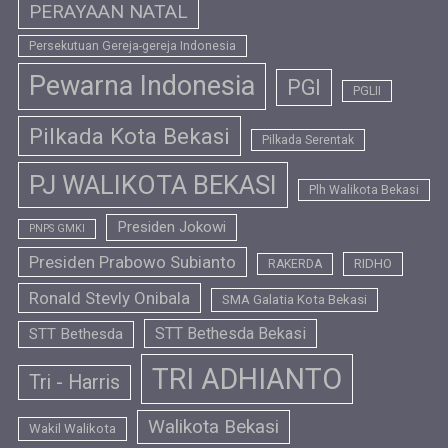
PERAYAAN NATAL
Persekutuan Gereja-gereja Indonesia
Pewarna Indonesia
PGI
PGLII
Pilkada Kota Bekasi
Pilkada Serentak
PJ WALIKOTA BEKASI
Plh Walikota Bekasi
Presiden Jokowi
PNPS GMKI
Presiden Prabowo Subianto
RIDHO
RAKERDA
Ronald Stevly Onibala
SMA Galatia Kota Bekasi
STT Bethesda Bekasi
STT Bethesda
TRI ADHIANTO
Tri - Harris
Walikota Bekasi
Wakil Walikota