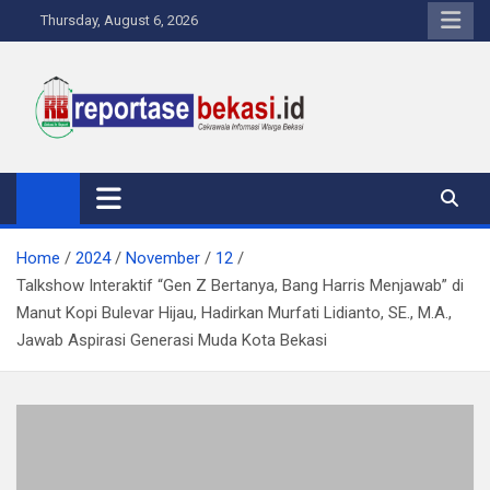
Skip
Thursday, August 6, 2026
to
content
Reportase Bekasi
Cakrawala Informasi Warga Bekasi
Home
2024
November
12
Talkshow Interaktif “Gen Z Bertanya, Bang Harris Menjawab” di
Manut Kopi Bulevar Hijau, Hadirkan Murfati Lidianto, SE., M.A.,
Jawab Aspirasi Generasi Muda Kota Bekasi