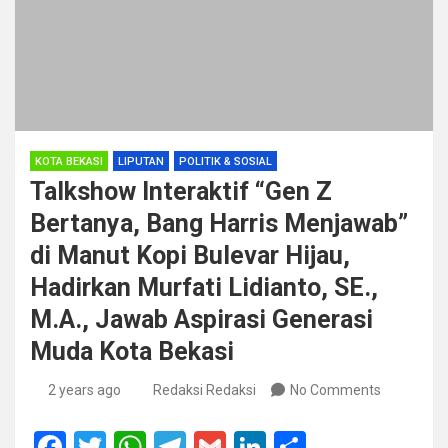
KOTA BEKASI
LIPUTAN
POLITIK & SOSIAL
Talkshow Interaktif “Gen Z
Bertanya, Bang Harris Menjawab”
di Manut Kopi Bulevar Hijau,
Hadirkan Murfati Lidianto, SE.,
M.A., Jawab Aspirasi Generasi
Muda Kota Bekasi
2 years ago
Redaksi Redaksi
No Comments
F
T
W
T
G
Li
S