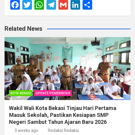
F
T
W
T
G
Li
S
a
wi
h
el
m
n
h
ce
tt
at
e
ail
ke
ar
Related News
b
er
s
gr
dI
e
o
A
a
n
o
p
m
k
p
KOTA BEKASI
UPDATE PEMERINTAH
Wakil Wali Kota Bekasi Tinjau Hari Pertama
Masuk Sekolah, Pastikan Kesiapan SMP
Negeri Sambut Tahun Ajaran Baru 2026
3 weeks ago
Redaksi Redaksi