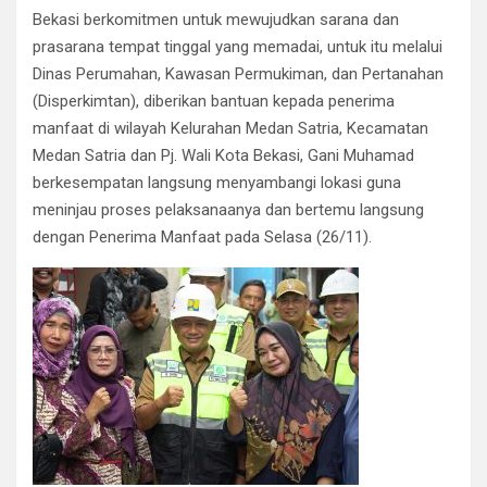
b
er
s
gr
dI
e
Bekasi berkomitmen untuk mewujudkan sarana dan
o
A
a
n
prasarana tempat tinggal yang memadai, untuk itu melalui
o
p
m
Dinas Perumahan, Kawasan Permukiman, dan Pertanahan
k
p
(Disperkimtan), diberikan bantuan kepada penerima
manfaat di wilayah Kelurahan Medan Satria, Kecamatan
Medan Satria dan Pj. Wali Kota Bekasi, Gani Muhamad
berkesempatan langsung menyambangi lokasi guna
meninjau proses pelaksanaanya dan bertemu langsung
dengan Penerima Manfaat pada Selasa (26/11).