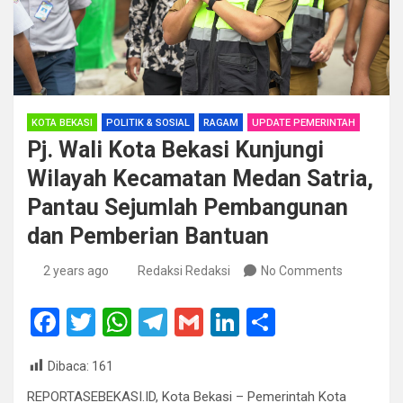
KOTA BEKASI
POLITIK & SOSIAL
RAGAM
UPDATE PEMERINTAH
Pj. Wali Kota Bekasi Kunjungi
Wilayah Kecamatan Medan Satria,
Pantau Sejumlah Pembangunan
dan Pemberian Bantuan
2 years ago
Redaksi Redaksi
No Comments
F
T
W
T
G
Li
S
a
wi
h
el
m
n
h
Dibaca:
161
ce
tt
at
e
ail
ke
ar
REPORTASEBEKASI.ID, Kota Bekasi – Pemerintah Kota