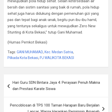
mewujudkan pola hidup sehat. Selain ketersediaan air
bersih dan sistim sanitasi yang baik di rumah, pola hidup
sehat juga harus didukung dengan pemenuhan gizi yang
pas dan tepat bagi anak-anak, begitu pun ibu-ibu hamil,
yang tentunya sekaligus untuk mewujudkan Zero New
Stunting di Kota Bekasi,” tutup Gani Muhamad.
(Humas Pemkot Bekasi)
Tags:
GANI MUHAMAD
,
Kec. Medan Satria
,
Pilkada Kota Bekasi
,
PJ WALIKOTA BEKASI
Post
Hari Guru SDN Bintara Jaya 4: Perayaan Penuh Makna
navigation
dan Prestasi Karate Siswa
Pencoblosan di TPS 100 Taman Harapan Baru Berjalan
Lancar, Warga Harapkan Pemimpin Amanah