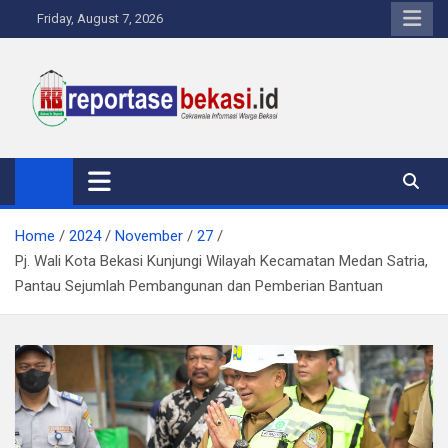
Skip
Friday, August 7, 2026
to
content
Reportase Bekasi
Cakrawala Informasi Warga Bekasi
Home
2024
November
27
Pj. Wali Kota Bekasi Kunjungi Wilayah Kecamatan Medan Satria,
Pantau Sejumlah Pembangunan dan Pemberian Bantuan