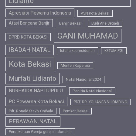
Lidianto
Apresiasi Pewarna Indonesia
ASN Kota Bekasi
Atasi Bencana Banjir
Banjir Bekasi
Budi Arie Setiadi
GANI MUHAMAD
DPRD KOTA BEKASI
IBADAH NATAL
Istana kepresidenan
KETUM PGI
Kota Bekasi
Menteri Koperasi
Murfati Lidianto
Natal Nasional 2024
NURHAIDA NAPITUPULU
Panitia Natal Nasional
PC Pewarna Kota Bekasi
PDT. DR. YOHANES SIHOMBING
Pdt. Ronald Stevly Onibala
Pemkot Bekasi
PERAYAAN NATAL
Persekutuan Gereja-gereja Indonesia