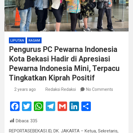
LIPUTAN
RAGAM
Pengurus PC Pewarna Indonesia
Kota Bekasi Hadir di Apresiasi
Pewarna Indonesia Mini, Terpacu
Tingkatkan Kiprah Positif
2 years ago
Redaksi Redaksi
No Comments
F
T
W
T
G
Li
S
a
wi
h
el
m
n
h
Dibaca:
335
ce
tt
at
e
ail
ke
ar
REPORTASEBEKASI.ID, DK. JAKARTA – Ketua, Sekretaris,