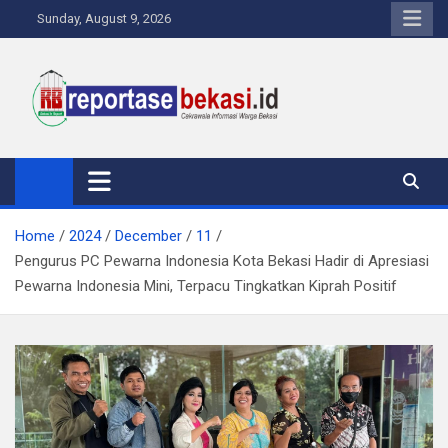
Skip
Sunday, August 9, 2026
to
content
Reportase Bekasi
Cakrawala Informasi Warga Bekasi
Home
2024
December
11
Pengurus PC Pewarna Indonesia Kota Bekasi Hadir di Apresiasi
Pewarna Indonesia Mini, Terpacu Tingkatkan Kiprah Positif