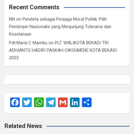
Recent Comments
NN
on
Pendeta sebagai Penjaga Moral Politik: Pilih
Pemimpin Nasionalis yang Menjunjung Toleransi dan
Kesetaraan
Pdt.Maria C Mambu
on
PLT. WALIKOTA BEKASI TRI
ADHIANTO HADIRI PASKAH OIKOUMENE KOTA BEKASI
2023
F
T
W
T
G
Li
S
a
wi
h
el
m
n
h
ce
tt
at
e
ail
ke
ar
Related News
b
er
s
gr
dI
e