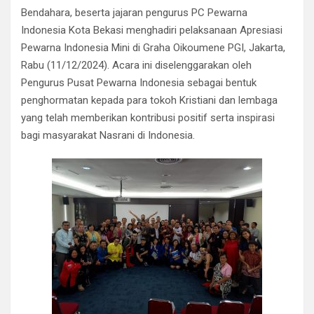
b
er
s
gr
dI
e
Bendahara, beserta jajaran pengurus PC Pewarna
o
A
a
n
Indonesia Kota Bekasi menghadiri pelaksanaan Apresiasi
o
p
m
Pewarna Indonesia Mini di Graha Oikoumene PGI, Jakarta,
k
p
Rabu (11/12/2024). Acara ini diselenggarakan oleh
Pengurus Pusat Pewarna Indonesia sebagai bentuk
penghormatan kepada para tokoh Kristiani dan lembaga
yang telah memberikan kontribusi positif serta inspirasi
bagi masyarakat Nasrani di Indonesia.