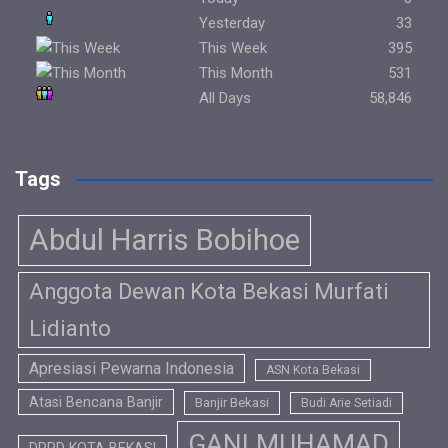
Yesterday
33
This Week
395
This Month
531
All Days
58,846
Tags
Abdul Harris Bobihoe
Anggota Dewan Kota Bekasi Murfati
Lidianto
Apresiasi Pewarna Indonesia
ASN Kota Bekasi
Atasi Bencana Banjir
Banjir Bekasi
Budi Arie Setiadi
GANI MUHAMAD
DPRD KOTA BEKASI