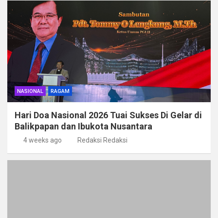
o
A
a
n
o
p
m
k
p
NASIONAL
RAGAM
Hari Doa Nasional 2026 Tuai Sukses Di Gelar di
Balikpapan dan Ibukota Nusantara
4 weeks ago
Redaksi Redaksi