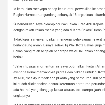
Ia kemudian menyapa setiap ketua atau perwakilan kelompok
Bagian Humas mengundang sebanyak 18 organisasi ditamba
“Alhamdulillah saya didampingi Pak Sekda, Staf Ahli, Kepala
dengan rekan-rekan media yang ada di Kota Bekasi,” ucap Pj
Tidak lupa ia menyampaikan mengenai pelaksanaan event n
berlangsung aman. Dirinya selaku Pj Wali Kota Bekasi jug
Bekasi yang telah berjalan beberapa waktu lalu telah berlan
berlaku.
“Selain itu juga, momentum ini saya optimalkan kaitan Alha
event nasional menyangkut pilpres dan pilkada untuk di Kota B
syukuri, meskipun tidak ada pilkada yang sempurna 100 persen
ini sudah dilaksanakan sesuai ketentuan peraturan perunda
ada hal-hal yang dianggap keluar aturan, tapi sampai jauh in
ungkapnya.
Ia juga menyoroti mengenai partisipasi masyarakat dalam P