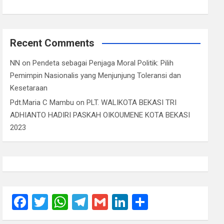
Recent Comments
NN
on
Pendeta sebagai Penjaga Moral Politik: Pilih
Pemimpin Nasionalis yang Menjunjung Toleransi dan
Kesetaraan
Pdt.Maria C Mambu
on
PLT. WALIKOTA BEKASI TRI
ADHIANTO HADIRI PASKAH OIKOUMENE KOTA BEKASI
2023
F
T
W
T
G
Li
S
a
wi
h
el
m
n
h