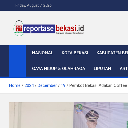
Skip
Friday, August 7, 2026
to
content
Reportase Bekasi
Cakrawala Informasi Warga Bekasi
NASIONAL
KOTA BEKASI
KABUPATEN BE
GAYA HIDUP & OLAHRAGA
LIPUTAN
ART
Home
2024
December
19
Pemkot Bekasi Adakan Coffee 