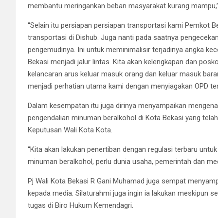
membantu meringankan beban masyarakat kurang mampu,”
“Selain itu persiapan persiapan transportasi kami Pemkot B
transportasi di Dishub. Juga nanti pada saatnya pengecekan
pengemudinya. Ini untuk meminimalisir terjadinya angka kece
Bekasi menjadi jalur lintas. Kita akan kelengkapan dan posk
kelancaran arus keluar masuk orang dan keluar masuk barang
menjadi perhatian utama kami dengan menyiagakan OPD ter
Dalam kesempatan itu juga dirinya menyampaikan mengena
pengendalian minuman beralkohol di Kota Bekasi yang tela
Keputusan Wali Kota Kota.
“Kita akan lakukan penertiban dengan regulasi terbaru unt
minuman beralkohol, perlu dunia usaha, pemerintah dan me
Pj Wali Kota Bekasi R Gani Muhamad juga sempat menyampai
kepada media. Silaturahmi juga ingin ia lakukan meskipun s
tugas di Biro Hukum Kemendagri.