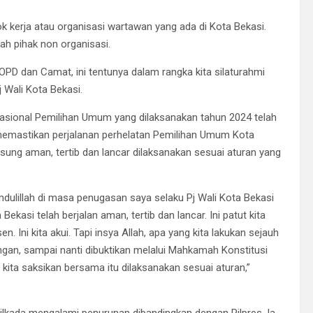
 kerja atau organisasi wartawan yang ada di Kota Bekasi.
h pihak non organisasi.
 OPD dan Camat, ini tentunya dalam rangka kita silaturahmi
 Wali Kota Bekasi.
asional Pemilihan Umum yang dilaksanakan tahun 2024 telah
a memastikan perjalanan perhelatan Pemilihan Umum Kota
gsung aman, tertib dan lancar dilaksanakan sesuai aturan yang
mdulillah di masa penugasan saya selaku Pj Wali Kota Bekasi
ekasi telah berjalan aman, tertib dan lancar. Ini patut kita
. Ini kita akui. Tapi insya Allah, apa yang kita lakukan sejauh
ngan, sampai nanti dibuktikan melalui Mahkamah Konstitusi
i kita saksikan bersama itu dilaksanakan sesuai aturan,”
ilkada mengalami penurunan dibandingkan dengan Pilpres. Ia