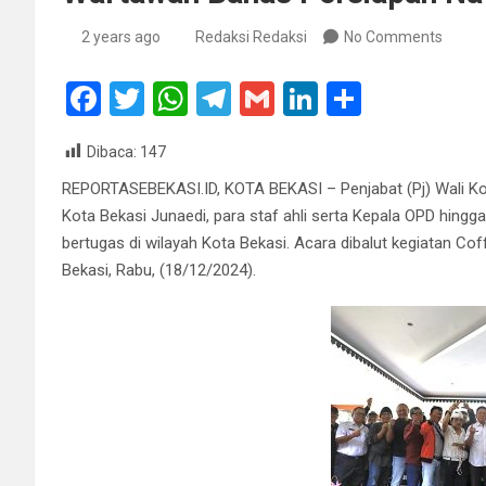
2 years ago
Redaksi Redaksi
No Comments
F
T
W
T
G
Li
S
a
wi
h
el
m
n
h
Dibaca:
147
ce
tt
at
e
ail
ke
ar
REPORTASEBEKASI.ID, KOTA BEKASI – Penjabat (Pj) Wali Ko
b
er
s
gr
dI
e
Kota Bekasi Junaedi, para staf ahli serta Kepala OPD hing
o
A
a
n
bertugas di wilayah Kota Bekasi. Acara dibalut kegiatan Co
o
p
m
Bekasi, Rabu, (18/12/2024).
k
p