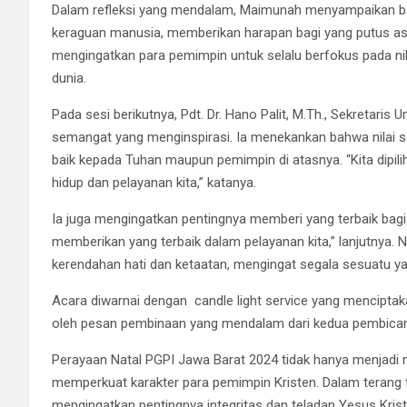
Dalam refleksi yang mendalam, Maimunah menyampaikan ba
keraguan manusia, memberikan harapan bagi yang putus asa
mengingatkan para pemimpin untuk selalu berfokus pada nil
dunia.
Pada sesi berikutnya, Pdt. Dr. Hano Palit, M.Th., Sekreta
semangat yang menginspirasi. Ia menekankan bahwa nilai s
baik kepada Tuhan maupun pemimpin di atasnya. “Kita dipili
hidup dan pelayanan kita,” katanya.
Ia juga mengingatkan pentingnya memberi yang terbaik bag
memberikan yang terbaik dalam pelayanan kita,” lanjutnya. 
kerendahan hati dan ketaatan, mengingat segala sesuatu ya
Acara diwarnai dengan candle light service yang menciptakan
oleh pesan pembinaan yang mendalam dari kedua pembicar
Perayaan Natal PGPI Jawa Barat 2024 tidak hanya menjadi m
memperkuat karakter para pemimpin Kristen. Dalam teran
mengingatkan pentingnya integritas dan teladan Yesus Krist