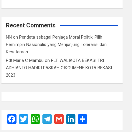
Recent Comments
NN
on
Pendeta sebagai Penjaga Moral Politik: Pilih
Pemimpin Nasionalis yang Menjunjung Toleransi dan
Kesetaraan
Pdt.Maria C Mambu
on
PLT. WALIKOTA BEKASI TRI
ADHIANTO HADIRI PASKAH OIKOUMENE KOTA BEKASI
2023
F
T
W
T
G
Li
S
a
wi
h
el
m
n
h