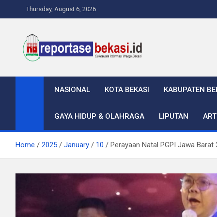
Skip
Thursday, August 6, 2026
to
content
Reportase Bekasi
Cakrawala Informasi Warga Bekasi
NASIONAL
KOTA BEKASI
KABUPATEN BE
GAYA HIDUP & OLAHRAGA
LIPUTAN
ART
Home
2025
January
10
Perayaan Natal PGPI Jawa Barat 