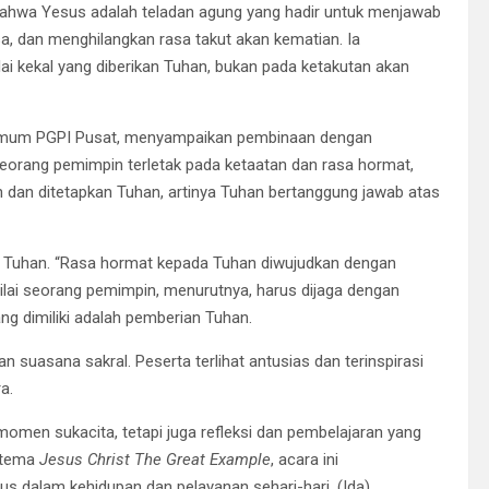
hwa Yesus adalah teladan agung yang hadir untuk menjawab
, dan menghilangkan rasa takut akan kematian. Ia
ai kekal yang diberikan Tuhan, bukan pada ketakutan akan
ris Umum PGPI Pusat, menyampaikan pembinaan dengan
eorang pemimpin terletak pada ketaatan dan rasa hormat,
h dan ditetapkan Tuhan, artinya Tuhan bertanggung jawab atas
i Tuhan. “Rasa hormat kepada Tuhan diwujudkan dengan
Nilai seorang pemimpin, menurutnya, harus dijaga dengan
ng dimiliki adalah pemberian Tuhan.
 suasana sakral. Peserta terlihat antusias dan terinspirasi
a.
omen sukacita, tetapi juga refleksi dan pembelajaran yang
g tema
Jesus Christ The Great Example
, acara ini
us dalam kehidupan dan pelayanan sehari-hari. (Ida)