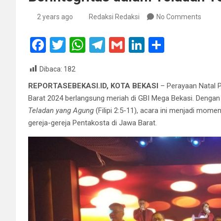
2 years ago
Redaksi Redaksi
No Comments
F
T
W
T
G
Li
S
a
wi
h
el
m
n
h
Dibaca:
182
ce
tt
at
e
ail
ke
ar
REPORTASEBEKASI.ID, KOTA BEKASI
– Perayaan Natal P
b
er
s
gr
dI
e
Barat 2024 berlangsung meriah di GBI Mega Bekasi. Denga
o
A
a
n
Teladan yang Agung
(Filipi 2:5-11), acara ini menjadi mom
o
p
m
gereja-gereja Pentakosta di Jawa Barat.
k
p