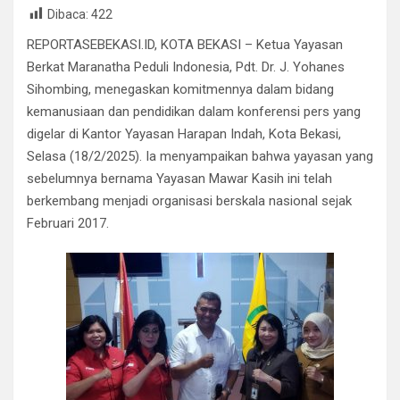
Dibaca:
422
ce
tt
at
e
ail
ke
ar
REPORTASEBEKASI.ID, KOTA BEKASI – Ketua Yayasan
b
er
s
gr
dI
e
Berkat Maranatha Peduli Indonesia, Pdt. Dr. J. Yohanes
o
A
a
n
Sihombing, menegaskan komitmennya dalam bidang
o
p
m
kemanusiaan dan pendidikan dalam konferensi pers yang
k
p
digelar di Kantor Yayasan Harapan Indah, Kota Bekasi,
Selasa (18/2/2025). Ia menyampaikan bahwa yayasan yang
sebelumnya bernama Yayasan Mawar Kasih ini telah
berkembang menjadi organisasi berskala nasional sejak
Februari 2017.