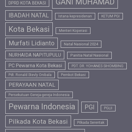
GANI MUHAMAD
DPRD KOTA BEKASI
IBADAH NATAL
Istana kepresidenan
KETUM PGI
Kota Bekasi
Menteri Koperasi
Murfati Lidianto
Natal Nasional 2024
NURHAIDA NAPITUPULU
Panitia Natal Nasional
PC Pewarna Kota Bekasi
PDT. DR. YOHANES SIHOMBING
Pdt. Ronald Stevly Onibala
Pemkot Bekasi
PERAYAAN NATAL
Persekutuan Gereja-gereja Indonesia
Pewarna Indonesia
PGI
PGLII
Pilkada Kota Bekasi
Pilkada Serentak