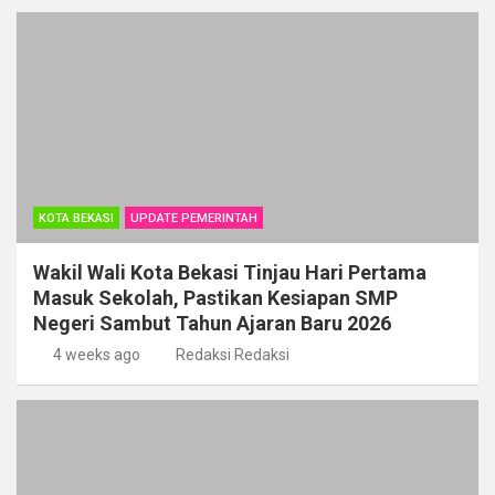
o
A
a
n
o
p
m
k
p
KOTA BEKASI
UPDATE PEMERINTAH
Wakil Wali Kota Bekasi Tinjau Hari Pertama
Masuk Sekolah, Pastikan Kesiapan SMP
Negeri Sambut Tahun Ajaran Baru 2026
4 weeks ago
Redaksi Redaksi