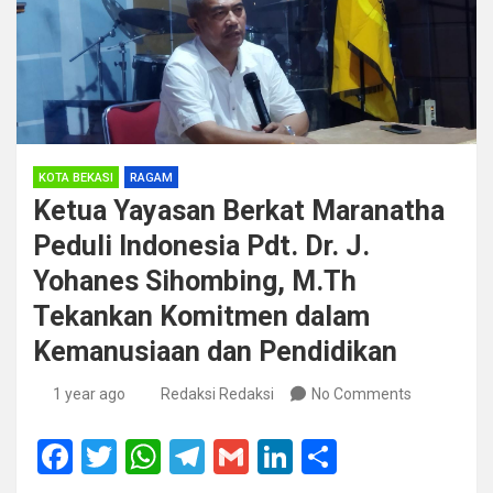
KOTA BEKASI
RAGAM
Ketua Yayasan Berkat Maranatha
Peduli Indonesia Pdt. Dr. J.
Yohanes Sihombing, M.Th
Tekankan Komitmen dalam
Kemanusiaan dan Pendidikan
1 year ago
Redaksi Redaksi
No Comments
F
T
W
T
G
Li
S
a
wi
h
el
m
n
h