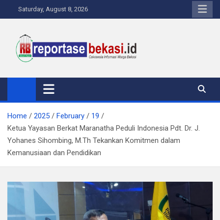
Skip
Saturday, August 8, 2026
to
content
Reportase Bekasi
Cakrawala Informasi Warga Bekasi
Home
2025
February
19
Ketua Yayasan Berkat Maranatha Peduli Indonesia Pdt. Dr. J.
Yohanes Sihombing, M.Th Tekankan Komitmen dalam
Kemanusiaan dan Pendidikan