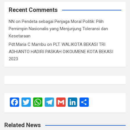
Recent Comments
NN
on
Pendeta sebagai Penjaga Moral Politik: Pilih
Pemimpin Nasionalis yang Menjunjung Toleransi dan
Kesetaraan
Pdt.Maria C Mambu
on
PLT. WALIKOTA BEKASI TRI
ADHIANTO HADIRI PASKAH OIKOUMENE KOTA BEKASI
2023
F
T
W
T
G
Li
S
a
wi
h
el
m
n
h
ce
tt
at
e
ail
ke
ar
Related News
b
er
s
gr
dI
e