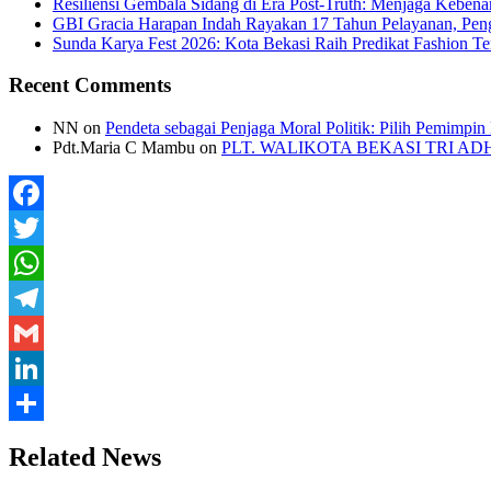
Resiliensi Gembala Sidang di Era Post-Truth: Menjaga Kebena
GBI Gracia Harapan Indah Rayakan 17 Tahun Pelayanan, Pe
Sunda Karya Fest 2026: Kota Bekasi Raih Predikat Fashion 
Recent Comments
NN
on
Pendeta sebagai Penjaga Moral Politik: Pilih Pemimpin
Pdt.Maria C Mambu
on
PLT. WALIKOTA BEKASI TRI A
Facebook
Twitter
WhatsApp
Telegram
Gmail
LinkedIn
Share
Related News