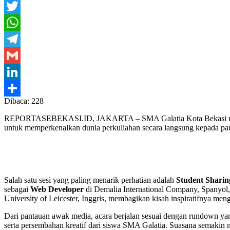
Facebook
Twitter
WhatsApp
Telegram
Gmail
LinkedIn
Dibaca:
228
Share
REPORTASEBEKASI.ID, JAKARTA – SMA Galatia Kota Bekasi me
untuk memperkenalkan dunia perkuliahan secara langsung kepada par
Salah satu sesi yang paling menarik perhatian adalah
Student Sharin
sebagai
Web Developer
di Demalia International Company, Spanyol,
University of Leicester, Inggris, membagikan kisah inspiratifnya men
Dari pantauan awak media, acara berjalan sesuai dengan rundown yang
serta persembahan kreatif dari siswa SMA Galatia. Suasana semakin 