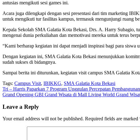
antusias mengikuti sesi games ini.
Acara juga dilengkapi dengan sesi presentasi dari tim marketing IB
untuk mengikuti tur fasilitas kampus, termasuk mengunjungi ruang bela
Kepala Sekolah SMA Galatia Kota Bekasi, Drs. A. Harry Subagio, t
mengenai dunia perkuliahan dan memotivasi mereka untuk terus berpr
“Kami berharap kegiatan ini dapat menjadi inspirasi bagi para siswa 
Dengan kegiatan ini, SMA Galatia Kota Bekasi menunjukkan komitme
sudah sukses di bidangnya.
Sampai berita ini diturunkan, kegiatan visit campus SMA Galatia K
Tags:
Campus Visit
,
IBIKKG
,
SMA Galatia Kota Bekasi
Post
Tri – Harris Paparkan 7 Program Unggulan Percepatan Pembangunan 
Grand Opening GBI Grand Wisata di Mall Living World Grand Wisa
navigation
Leave a Reply
Your email address will not be published.
Required fields are marked