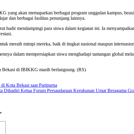
IKKG yang akan memaparkan berbagai program unggulan kampus, beasisw
jar dan berbagai fasilitas penunjang lainnya.
urut hadir mendampingi para siswa dalam kegiatan ini. Ia menyampai
estasi.
untuk meraih mimpi mereka, baik di tingkat nasional maupun internasion
nnya dalam mempersiapkan siswa menghadapi tantangan global melalui
ota Bekasi di IBIKKG masih berlangsung. (RS)
di Kota Bekasi saat Paripurna
ta Dihadiri Ketua Forum Persaudaraan Kerukunan Umat Beragama Gra
*