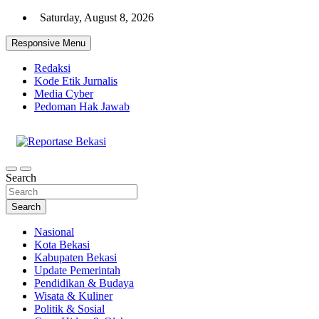
Skip
Saturday, August 8, 2026
to
content
Responsive Menu
Redaksi
Kode Etik Jurnalis
Media Cyber
Pedoman Hak Jawab
Cakrawala Informasi Warga Bekasi
Reportase Bekasi
Search
Search
Nasional
Kota Bekasi
Kabupaten Bekasi
Update Pemerintah
Pendidikan & Budaya
Wisata & Kuliner
Politik & Sosial