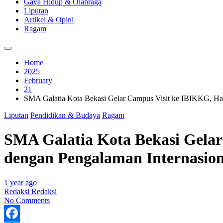
Gaya Hidup & Olahraga
Liputan
Artikel & Opini
Ragam
Home
2025
February
21
SMA Galatia Kota Bekasi Gelar Campus Visit ke IBIKKG, Had
Liputan
Pendidikan & Budaya
Ragam
SMA Galatia Kota Bekasi Gelar
dengan Pengalaman Internasion
1 year ago
Redaksi Redaksi
No Comments