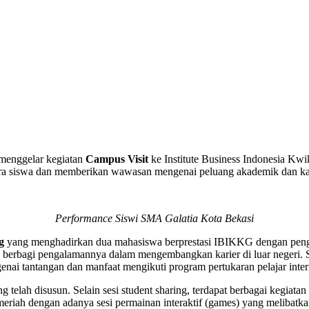
nggelar kegiatan
Campus Visit
ke Institute Business Indonesia Kwi
a siswa dan memberikan wawasan mengenai peluang akademik dan karier
Performance Siswi SMA Galatia Kota Bekasi
g
yang menghadirkan dua mahasiswa berprestasi IBIKKG dengan penga
 berbagi pengalamannya dalam mengembangkan karier di luar negeri. 
genai tantangan dan manfaat mengikuti program pertukaran pelajar inter
 telah disusun. Selain sesi student sharing, terdapat berbagai kegiat
meriah dengan adanya sesi permainan interaktif (games) yang melibatk