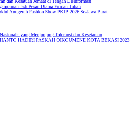
ran dan Kesatuan Jemaat di Tengah Disinformasi
ngampunan Jadi Pesan Utama Firman Tuhan
Terkini Anugerah Fashion Show PKJB 2026 Se-Jawa Barat
 Nasionalis yang Menjunjung Toleransi dan Kesetaraan
DHIANTO HADIRI PASKAH OIKOUMENE KOTA BEKASI 2023