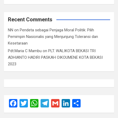
Recent Comments
NN
on
Pendeta sebagai Penjaga Moral Politik: Pilih
Pemimpin Nasionalis yang Menjunjung Toleransi dan
Kesetaraan
Pdt.Maria C Mambu
on
PLT. WALIKOTA BEKASI TRI
ADHIANTO HADIRI PASKAH OIKOUMENE KOTA BEKASI
2023
F
T
W
T
G
Li
S
a
wi
h
el
m
n
h