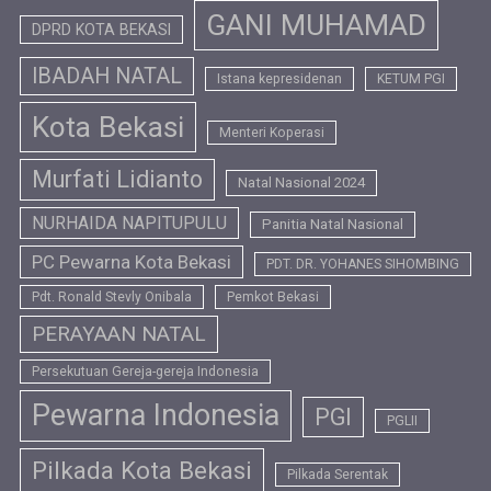
GANI MUHAMAD
DPRD KOTA BEKASI
IBADAH NATAL
Istana kepresidenan
KETUM PGI
Kota Bekasi
Menteri Koperasi
Murfati Lidianto
Natal Nasional 2024
NURHAIDA NAPITUPULU
Panitia Natal Nasional
PC Pewarna Kota Bekasi
PDT. DR. YOHANES SIHOMBING
Pdt. Ronald Stevly Onibala
Pemkot Bekasi
PERAYAAN NATAL
Persekutuan Gereja-gereja Indonesia
Pewarna Indonesia
PGI
PGLII
Pilkada Kota Bekasi
Pilkada Serentak