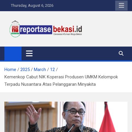
Skip
Thursday, August 6, 2026
to
content
Reportase Bekasi
Cakrawala Informasi Warga Bekasi
Home
2025
March
12
Kemenkop Cabut NIK Koperasi Produsen UMKM Kelompok
Terpadu Nusantara Atas Pelanggaran Minyakita