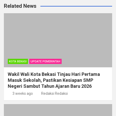
ce
tt
at
e
ail
ke
ar
Related News
b
er
s
gr
dI
e
o
A
a
n
o
p
m
k
p
KOTA BEKASI
UPDATE PEMERINTAH
Wakil Wali Kota Bekasi Tinjau Hari Pertama
Masuk Sekolah, Pastikan Kesiapan SMP
Negeri Sambut Tahun Ajaran Baru 2026
3 weeks ago
Redaksi Redaksi