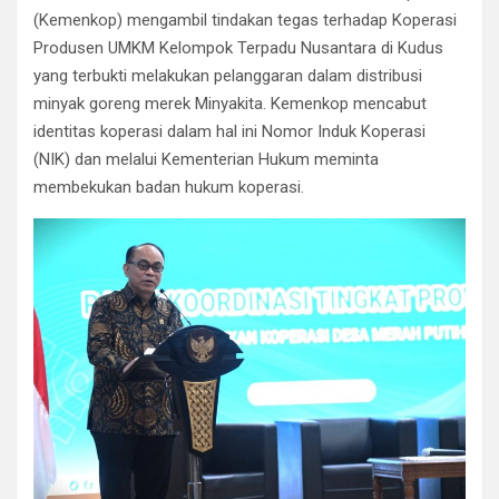
b
er
s
gr
dI
e
(Kemenkop) mengambil tindakan tegas terhadap Koperasi
o
A
a
n
Produsen UMKM Kelompok Terpadu Nusantara di Kudus
o
p
m
yang terbukti melakukan pelanggaran dalam distribusi
k
p
minyak goreng merek Minyakita. Kemenkop mencabut
identitas koperasi dalam hal ini Nomor Induk Koperasi
(NIK) dan melalui Kementerian Hukum meminta
membekukan badan hukum koperasi.