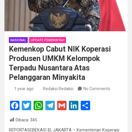
NASIONAL
UPDATE PEMERINTAH
Kemenkop Cabut NIK Koperasi
Produsen UMKM Kelompok
Terpadu Nusantara Atas
Pelanggaran Minyakita
1 year ago
Redaksi Redaksi
No Comments
F
T
W
T
G
Li
S
a
wi
h
el
m
n
h
Dibaca:
345
ce
tt
at
e
ail
ke
ar
REPORTASEBEKASI.ID, JAKARTA – Kementerian Koperasi