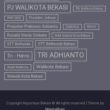
PJ WALIKOTA BEKASI
Plh Walikota Bekasi
Presiden Jokowi
PNPS GMKI
Presiden Prabowo Subianto
RIDHO
RAKERDA
Ronald Stevly Onibala
SMA Galatia Kota Bekasi
STT Bethesda Bekasi
STT Bethesda
TRI ADHIANTO
Tri - Harris
Walikota Bekasi
Wakil Walikota
Wawali Kota Bekasi
Copyright Reportase Bekasi © All rights reserved | Theme by
MantraBrain