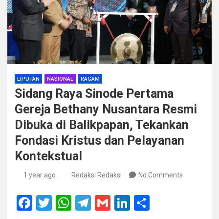
LIPUTAN
NASIONAL
RAGAM
Sidang Raya Sinode Pertama
Gereja Bethany Nusantara Resmi
Dibuka di Balikpapan, Tekankan
Fondasi Kristus dan Pelayanan
Kontekstual
1 year ago
Redaksi Redaksi
No Comments
F
T
W
T
G
Li
S
a
wi
h
el
m
n
h