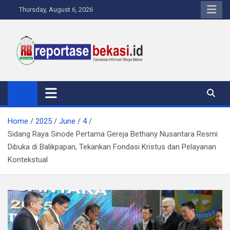
Skip
Thursday, August 6, 2026
to
content
Reportase Bekasi
Cakrawala Informasi Warga Bekasi
Home
2025
June
4
Sidang Raya Sinode Pertama Gereja Bethany Nusantara Resmi
Dibuka di Balikpapan, Tekankan Fondasi Kristus dan Pelayanan
Kontekstual