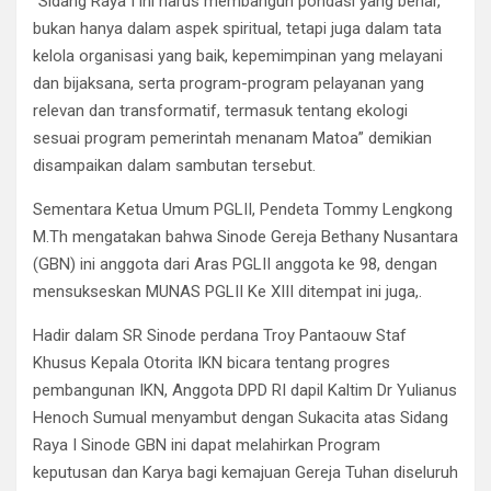
“Sidang Raya I ini harus membangun pondasi yang benar,
bukan hanya dalam aspek spiritual, tetapi juga dalam tata
kelola organisasi yang baik, kepemimpinan yang melayani
dan bijaksana, serta program-program pelayanan yang
relevan dan transformatif, termasuk tentang ekologi
sesuai program pemerintah menanam Matoa” demikian
disampaikan dalam sambutan tersebut.
Sementara Ketua Umum PGLII, Pendeta Tommy Lengkong
M.Th mengatakan bahwa Sinode Gereja Bethany Nusantara
(GBN) ini anggota dari Aras PGLII anggota ke 98, dengan
mensukseskan MUNAS PGLII Ke XIII ditempat ini juga,.
Hadir dalam SR Sinode perdana Troy Pantaouw Staf
Khusus Kepala Otorita IKN bicara tentang progres
pembangunan IKN, Anggota DPD RI dapil Kaltim Dr Yulianus
Henoch Sumual menyambut dengan Sukacita atas Sidang
Raya I Sinode GBN ini dapat melahirkan Program
keputusan dan Karya bagi kemajuan Gereja Tuhan diseluruh