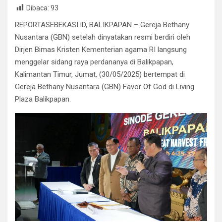
Dibaca:
93
ce
tt
at
e
ail
ke
ar
REPORTASEBEKASI.ID, BALIKPAPAN – Gereja Bethany
b
er
s
gr
dI
e
Nusantara (GBN) setelah dinyatakan resmi berdiri oleh
o
A
a
n
Dirjen Bimas Kristen Kementerian agama RI langsung
o
p
m
menggelar sidang raya perdananya di Balikpapan,
k
p
Kalimantan Timur, Jumat, (30/05/2025) bertempat di
Gereja Bethany Nusantara (GBN) Favor Of God di Living
Plaza Balikpapan.