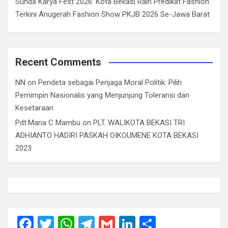
Sunda Karya Fest 2026: Kota Bekasi Raih Predikat Fashion
Terkini Anugerah Fashion Show PKJB 2026 Se-Jawa Barat
Recent Comments
NN
on
Pendeta sebagai Penjaga Moral Politik: Pilih
Pemimpin Nasionalis yang Menjunjung Toleransi dan
Kesetaraan
Pdt.Maria C Mambu
on
PLT. WALIKOTA BEKASI TRI
ADHIANTO HADIRI PASKAH OIKOUMENE KOTA BEKASI
2023
F
T
W
T
G
Li
S