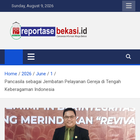
Skip
Sunday, August 9, 2026
to
content
Reportase Bekasi
Cakrawala Informasi Warga Bekasi
Home
2026
June
1
Pancasila sebagai Jembatan Pelayanan Gereja di Tengah
Keberagaman Indonesia