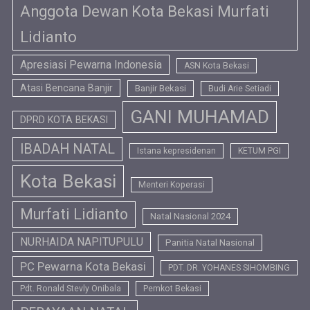
Anggota Dewan Kota Bekasi Murfati
Lidianto
Apresiasi Pewarna Indonesia
ASN Kota Bekasi
Atasi Bencana Banjir
Banjir Bekasi
Budi Arie Setiadi
GANI MUHAMAD
DPRD KOTA BEKASI
IBADAH NATAL
Istana kepresidenan
KETUM PGI
Kota Bekasi
Menteri Koperasi
Murfati Lidianto
Natal Nasional 2024
NURHAIDA NAPITUPULU
Panitia Natal Nasional
PC Pewarna Kota Bekasi
PDT. DR. YOHANES SIHOMBING
Pdt. Ronald Stevly Onibala
Pemkot Bekasi