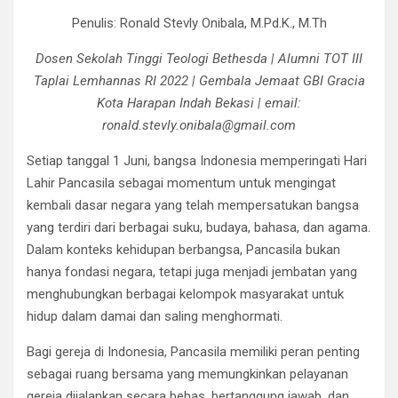
o
A
a
n
Penulis: Ronald Stevly Onibala, M.Pd.K., M.Th
o
p
m
k
p
Dosen Sekolah Tinggi Teologi Bethesda | Alumni TOT III
Taplai Lemhannas RI 2022 | Gembala Jemaat GBI Gracia
Kota Harapan Indah Bekasi | email:
ronald.stevly.onibala@gmail.com
Setiap tanggal 1 Juni, bangsa Indonesia memperingati Hari
Lahir Pancasila sebagai momentum untuk mengingat
kembali dasar negara yang telah mempersatukan bangsa
yang terdiri dari berbagai suku, budaya, bahasa, dan agama.
Dalam konteks kehidupan berbangsa, Pancasila bukan
hanya fondasi negara, tetapi juga menjadi jembatan yang
menghubungkan berbagai kelompok masyarakat untuk
hidup dalam damai dan saling menghormati.
Bagi gereja di Indonesia, Pancasila memiliki peran penting
sebagai ruang bersama yang memungkinkan pelayanan
gereja dijalankan secara bebas, bertanggung jawab, dan