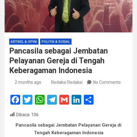
ARTIKEL & OPINI
POLITIK & SOSIAL
Pancasila sebagai Jembatan
Pelayanan Gereja di Tengah
Keberagaman Indonesia
2 months ago
Redaksi Redaksi
No Comments
F
T
W
T
G
Li
S
a
wi
h
el
m
n
h
Dibaca:
106
ce
tt
at
e
ail
ke
ar
Pancasila sebagai Jembatan Pelayanan Gereja di
b
er
s
gr
dI
e
Tengah Keberagaman Indonesia