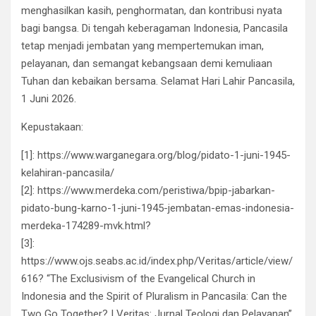
menghasilkan kasih, penghormatan, dan kontribusi nyata
bagi bangsa. Di tengah keberagaman Indonesia, Pancasila
tetap menjadi jembatan yang mempertemukan iman,
pelayanan, dan semangat kebangsaan demi kemuliaan
Tuhan dan kebaikan bersama. Selamat Hari Lahir Pancasila,
1 Juni 2026.
Kepustakaan:
[1]: https://www.warganegara.org/blog/pidato-1-juni-1945-
kelahiran-pancasila/
[2]: https://www.merdeka.com/peristiwa/bpip-jabarkan-
pidato-bung-karno-1-juni-1945-jembatan-emas-indonesia-
merdeka-174289-mvk.html?
[3]:
https://www.ojs.seabs.ac.id/index.php/Veritas/article/view/
616? “The Exclusivism of the Evangelical Church in
Indonesia and the Spirit of Pluralism in Pancasila: Can the
Two Go Together? | Veritas: Jurnal Teologi dan Pelayanan”