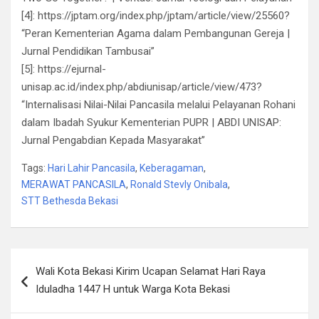
[4]: https://jptam.org/index.php/jptam/article/view/25560?
“Peran Kementerian Agama dalam Pembangunan Gereja |
Jurnal Pendidikan Tambusai”
[5]: https://ejurnal-
unisap.ac.id/index.php/abdiunisap/article/view/473?
“Internalisasi Nilai-Nilai Pancasila melalui Pelayanan Rohani
dalam Ibadah Syukur Kementerian PUPR | ABDI UNISAP:
Jurnal Pengabdian Kepada Masyarakat”
Tags:
Hari Lahir Pancasila
,
Keberagaman
,
MERAWAT PANCASILA
,
Ronald Stevly Onibala
,
STT Bethesda Bekasi
Post
Wali Kota Bekasi Kirim Ucapan Selamat Hari Raya
navigation
Iduladha 1447 H untuk Warga Kota Bekasi