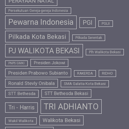
PERAYAAN NATAL
Persekutuan Gereja-gereja Indonesia
Pewarna Indonesia
PGI
PGLII
Pilkada Kota Bekasi
Pilkada Serentak
PJ WALIKOTA BEKASI
Plh Walikota Bekasi
Presiden Jokowi
PNPS GMKI
Presiden Prabowo Subianto
RIDHO
RAKERDA
Ronald Stevly Onibala
SMA Galatia Kota Bekasi
STT Bethesda Bekasi
STT Bethesda
TRI ADHIANTO
Tri - Harris
Walikota Bekasi
Wakil Walikota