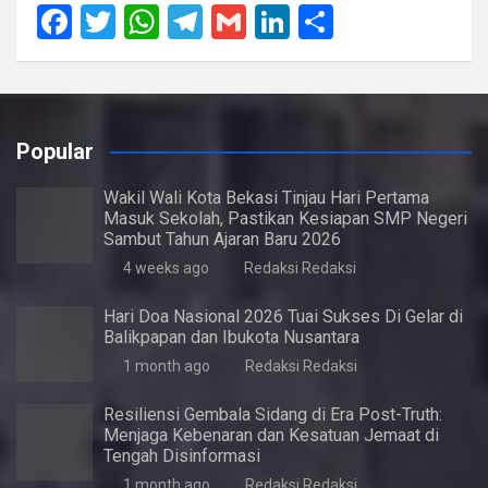
F
T
W
T
G
Li
S
a
wi
h
el
m
n
h
ce
tt
at
e
ail
ke
ar
b
er
s
gr
dI
e
Popular
o
A
a
n
o
p
m
Wakil Wali Kota Bekasi Tinjau Hari Pertama
Masuk Sekolah, Pastikan Kesiapan SMP Negeri
k
p
Sambut Tahun Ajaran Baru 2026
4 weeks ago
Redaksi Redaksi
Hari Doa Nasional 2026 Tuai Sukses Di Gelar di
Balikpapan dan Ibukota Nusantara
1 month ago
Redaksi Redaksi
Resiliensi Gembala Sidang di Era Post-Truth:
Menjaga Kebenaran dan Kesatuan Jemaat di
Tengah Disinformasi
1 month ago
Redaksi Redaksi