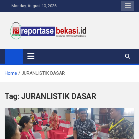
Skip
Monday, August 10, 2026
to
content
Reportase Bekasi
Cakrawala Informasi Warga Bekasi
Home
JURANLISTIK DASAR
Tag:
JURANLISTIK DASAR