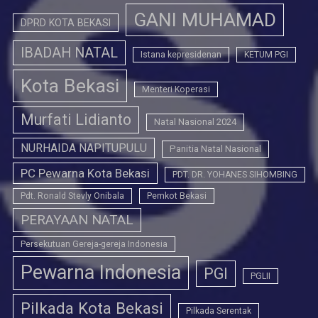
GANI MUHAMAD
DPRD KOTA BEKASI
IBADAH NATAL
Istana kepresidenan
KETUM PGI
Kota Bekasi
Menteri Koperasi
Murfati Lidianto
Natal Nasional 2024
NURHAIDA NAPITUPULU
Panitia Natal Nasional
PC Pewarna Kota Bekasi
PDT. DR. YOHANES SIHOMBING
Pdt. Ronald Stevly Onibala
Pemkot Bekasi
PERAYAAN NATAL
Persekutuan Gereja-gereja Indonesia
Pewarna Indonesia
PGI
PGLII
Pilkada Kota Bekasi
Pilkada Serentak