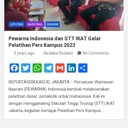
LIPUTAN
NASIONAL
RAGAM
Pewarna Indonesia dan STT IKAT Gelar
Pelatihan Pers Kampus 2023
3 years ago
Redaksi Redaksi
No Comments
F
T
W
T
G
Li
S
a
wi
h
el
m
n
h
REPORTASEBEKASI.ID, JAKARTA – Persatuan Wartawan
ce
tt
at
e
ail
ke
ar
Nasrani (PEWARNA) Indonesia kembali melaksanakan
b
er
s
gr
dI
e
pelatihan dasar Jurnalistik untuk mahasiswa. Kali ini
o
A
a
n
dengan menggandeng Sekolah Tinggi Teologi (STT) IKAT
Jakarta, kegiatan bertajuk Pelatihan Pers Kampus…
o
p
m
k
p