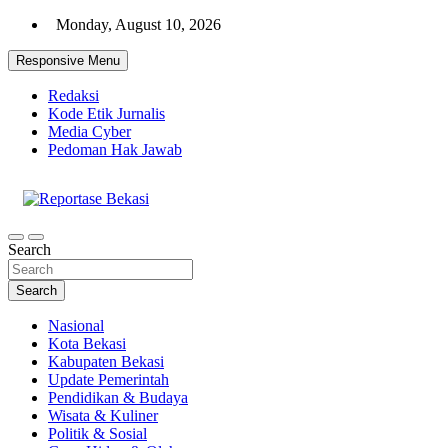
Skip
Monday, August 10, 2026
to
content
Responsive Menu
Redaksi
Kode Etik Jurnalis
Media Cyber
Pedoman Hak Jawab
Cakrawala Informasi Warga Bekasi
Reportase Bekasi
Search
Search
Nasional
Kota Bekasi
Kabupaten Bekasi
Update Pemerintah
Pendidikan & Budaya
Wisata & Kuliner
Politik & Sosial