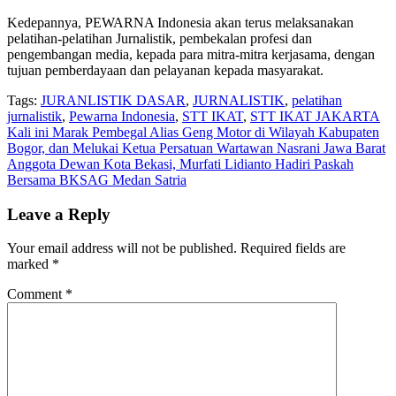
Kedepannya, PEWARNA Indonesia akan terus melaksanakan
pelatihan-pelatihan Jurnalistik, pembekalan profesi dan
pengembangan media, kepada para mitra-mitra kerjasama, dengan
tujuan pemberdayaan dan pelayanan kepada masyarakat.
Tags:
JURANLISTIK DASAR
,
JURNALISTIK
,
pelatihan
jurnalistik
,
Pewarna Indonesia
,
STT IKAT
,
STT IKAT JAKARTA
Post
Kali ini Marak Pembegal Alias Geng Motor di Wilayah Kabupaten
Bogor, dan Melukai Ketua Persatuan Wartawan Nasrani Jawa Barat
navigation
Anggota Dewan Kota Bekasi, Murfati Lidianto Hadiri Paskah
Bersama BKSAG Medan Satria
Leave a Reply
Your email address will not be published.
Required fields are
marked
*
Comment
*