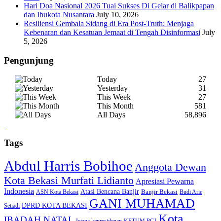
Hari Doa Nasional 2026 Tuai Sukses Di Gelar di Balikpapan
dan Ibukota Nusantara
July 10, 2026
Resiliensi Gembala Sidang di Era Post-Truth: Menjaga
Kebenaran dan Kesatuan Jemaat di Tengah Disinformasi
July
5, 2026
Pengunjung
Today
27
Yesterday
31
This Week
27
This Month
581
All Days
58,896
Tags
Abdul Harris Bobihoe
Anggota Dewan
Kota Bekasi Murfati Lidianto
Apresiasi Pewarna
Indonesia
Atasi Bencana Banjir
Banjir Bekasi
ASN Kota Bekasi
Budi Arie
GANI MUHAMAD
DPRD KOTA BEKASI
Setiadi
Kota
IBADAH NATAL
Istana kepresidenan
KETUM PGI