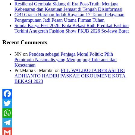
Resiliensi Gembala Sidang di Era Post-Truth: Menjaga
Kebenaran dan Kesatuan Jemaat di Tengah Disinformasi
GBI Gracia Harapan Indah Rayakan 17 Tahun Pelayanan,
Pengampunan Jadi Pesan Utama Firman Tuhan
Sunda Karya Fest 2026: Kota Bekasi Raih Predikat Fashion
Terkini Anugerah Fashion Show PKJB 2026 Se-Jawa Barat
Recent Comments
NN
on
Pendeta sebagai Penjaga Moral Politik: Pilih
Pemimpin Nasionalis yang Menjunjung Toleransi dan
Kesetaraan
Pdt.Maria C Mambu
on
PLT. WALIKOTA BEKASI TRI
ADHIANTO HADIRI PASKAH OIKOUMENE KOTA
BEKASI 2023
Facebook
Twitter
WhatsApp
Telegram