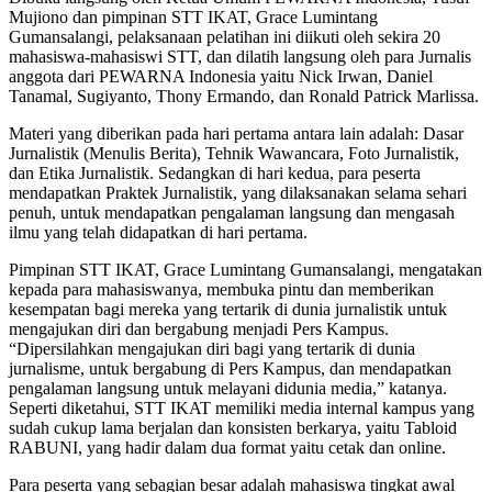
Mujiono dan pimpinan STT IKAT, Grace Lumintang
Gumansalangi, pelaksanaan pelatihan ini diikuti oleh sekira 20
mahasiswa-mahasiswi STT, dan dilatih langsung oleh para Jurnalis
anggota dari PEWARNA Indonesia yaitu Nick Irwan, Daniel
Tanamal, Sugiyanto, Thony Ermando, dan Ronald Patrick Marlissa.
Materi yang diberikan pada hari pertama antara lain adalah: Dasar
Jurnalistik (Menulis Berita), Tehnik Wawancara, Foto Jurnalistik,
dan Etika Jurnalistik. Sedangkan di hari kedua, para peserta
mendapatkan Praktek Jurnalistik, yang dilaksanakan selama sehari
penuh, untuk mendapatkan pengalaman langsung dan mengasah
ilmu yang telah didapatkan di hari pertama.
Pimpinan STT IKAT, Grace Lumintang Gumansalangi, mengatakan
kepada para mahasiswanya, membuka pintu dan memberikan
kesempatan bagi mereka yang tertarik di dunia jurnalistik untuk
mengajukan diri dan bergabung menjadi Pers Kampus.
“Dipersilahkan mengajukan diri bagi yang tertarik di dunia
jurnalisme, untuk bergabung di Pers Kampus, dan mendapatkan
pengalaman langsung untuk melayani didunia media,” katanya.
Seperti diketahui, STT IKAT memiliki media internal kampus yang
sudah cukup lama berjalan dan konsisten berkarya, yaitu Tabloid
RABUNI, yang hadir dalam dua format yaitu cetak dan online.
Para peserta yang sebagian besar adalah mahasiswa tingkat awal