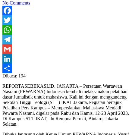
No Comments
Facebook
Twitter
WhatsApp
Telegram
Gmail
LinkedIn
Dibaca:
194
Share
REPORTASEBEKASI.ID, JAKARTA – Persatuan Wartawan
Nasrani (PEWARNA) Indonesia kembali melaksanakan pelatihan
dasar Jurnalistik untuk mahasiswa. Kali ini dengan menggandeng
Sekolah Tinggi Teologi (STT) IKAT Jakarta, kegiatan bertajuk
Pelatihan Pers Kampus – Mempersiapkan Mahasiswa Menjadi
Pewarta Nasrani, digelar pada Rabu dan Kamis, 12-23 April 2023,
Di Kampus STT IKAT, Jln Rempoa Permai, Bintaro, Jakarta
Selatan.
Dibuka langsung oleh Ketua Umum PEWARNA Indonesia, Yusuf