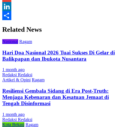
Gmail
LinkedIn
Share
Related News
Nasional
Ragam
Hari Doa Nasional 2026 Tuai Sukses Di Gelar di
Balikpapan dan Ibukota Nusantara
1 month ago
Redaksi Redaksi
Artikel & Opini
Ragam
Resiliensi Gembala Sidang di Era Post-Truth:
Menjaga Kebenaran dan Kesatuan Jemaat di
Tengah Disinformasi
1 month ago
Redaksi Redaksi
Kota Bekasi
Ragam