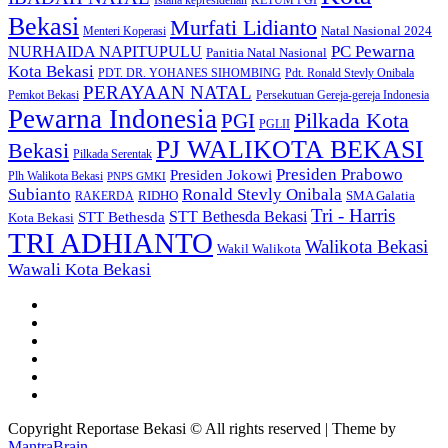
Bekasi
Murfati Lidianto
Natal Nasional 2024
Menteri Koperasi
PC Pewarna
NURHAIDA NAPITUPULU
Panitia Natal Nasional
Kota Bekasi
PDT. DR. YOHANES SIHOMBING
Pdt. Ronald Stevly Onibala
PERAYAAN NATAL
Pemkot Bekasi
Persekutuan Gereja-gereja Indonesia
Pewarna Indonesia
Pilkada Kota
PGI
PGLII
PJ WALIKOTA BEKASI
Bekasi
Pilkada Serentak
Presiden Prabowo
Presiden Jokowi
Plh Walikota Bekasi
PNPS GMKI
Subianto
Ronald Stevly Onibala
RIDHO
SMA Galatia
RAKERDA
Tri - Harris
STT Bethesda
STT Bethesda Bekasi
Kota Bekasi
TRI ADHIANTO
Walikota Bekasi
Wakil Walikota
Wawali Kota Bekasi
Copyright Reportase Bekasi © All rights reserved | Theme by
MantraBrain