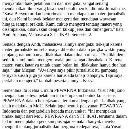
menyambut baik pelatihan ini dan mengaku sangat senang
mendapatkan ilmu yang bisa membekali mereka didunia Jurnalisme.
“Saya Bersyukur dan berterimakasih mendapatkan materi jurnalistik
ini, dan Kami banyak belajar mengerti dan mendapat wawasan
hingga sampai praktek. Kami cukup mengerti tentang materi yang
disampaikan, dibawakan dengan kukup jelas dan dimengerti,” kata
Andi Silaban, Mahasiswa STT IKAT Semester 2.
Senada dengan Andi, mahasiswa lainnya mengaku terkejut karena
materi jurnalistik ini seharusnya diberikan dalam jangka waktu yang
panjang, namun hanya dilakukan dalam dua hari saja. “Sedikit demi
sedikit, kami mulai mengerti walaupun sangat diusahakan. Karena
materi yang katanya untuk enam bulan ini, dilakukan hanya dua hari
saja,” ujar Mizpan. “Awalnya saya pikir jurnalistik itu gampang,
ternyata susah juga ya karena harus ada tahap-tahapnya. Tapi saya
perlahan mengerti,” tambah peserta lainnya, Kesya.
Sementara itu Ketua Umum PEWARNA Indonesia, Yusuf Mujiono
mengatakan bahwa pelatihan ini merupakan bentuk konsistensi
PEWARNA dalam bekerjasama, terutama dengan pihak-pihak yang
telah melakukan MoU. Selain juga bentuk pelayanan PEWARNA
Indonesia dan pengabdian kepada masyarakat. “Ini merupakan
tindak lanjut dari MoU PEWRANA dan STT IKAT, terutama dalam
hal ini menciptakan pers kampus agar semakin banyak mereka
mengerti tentang jurnalistik dan berguna kedepannya,” kata Yusuf.