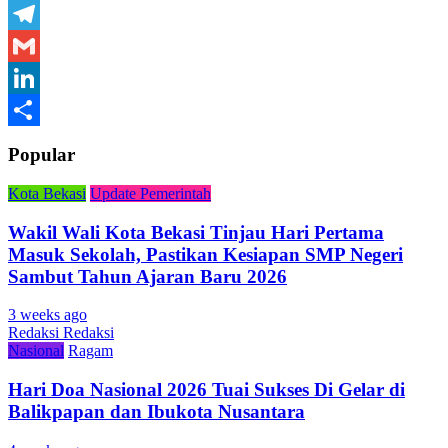
WhatsApp
Telegram
Gmail
LinkedIn
Share
Popular
Kota Bekasi
Update Pemerintah
Wakil Wali Kota Bekasi Tinjau Hari Pertama
Masuk Sekolah, Pastikan Kesiapan SMP Negeri
Sambut Tahun Ajaran Baru 2026
3 weeks ago
Redaksi Redaksi
Nasional
Ragam
Hari Doa Nasional 2026 Tuai Sukses Di Gelar di
Balikpapan dan Ibukota Nusantara