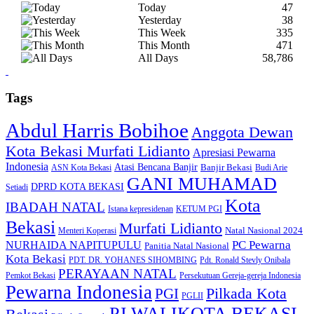
Today
47
Yesterday
38
This Week
335
This Month
471
All Days
58,786
Tags
Abdul Harris Bobihoe
Anggota Dewan
Kota Bekasi Murfati Lidianto
Apresiasi Pewarna
Indonesia
Atasi Bencana Banjir
Banjir Bekasi
ASN Kota Bekasi
Budi Arie
GANI MUHAMAD
DPRD KOTA BEKASI
Setiadi
Kota
IBADAH NATAL
Istana kepresidenan
KETUM PGI
Bekasi
Murfati Lidianto
Natal Nasional 2024
Menteri Koperasi
PC Pewarna
NURHAIDA NAPITUPULU
Panitia Natal Nasional
Kota Bekasi
PDT. DR. YOHANES SIHOMBING
Pdt. Ronald Stevly Onibala
PERAYAAN NATAL
Pemkot Bekasi
Persekutuan Gereja-gereja Indonesia
Pewarna Indonesia
Pilkada Kota
PGI
PGLII
PJ WALIKOTA BEKASI