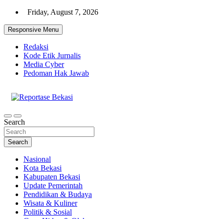
Skip
Friday, August 7, 2026
to
content
Responsive Menu
Redaksi
Kode Etik Jurnalis
Media Cyber
Pedoman Hak Jawab
Cakrawala Informasi Warga Bekasi
Reportase Bekasi
Search
Search
Nasional
Kota Bekasi
Kabupaten Bekasi
Update Pemerintah
Pendidikan & Budaya
Wisata & Kuliner
Politik & Sosial