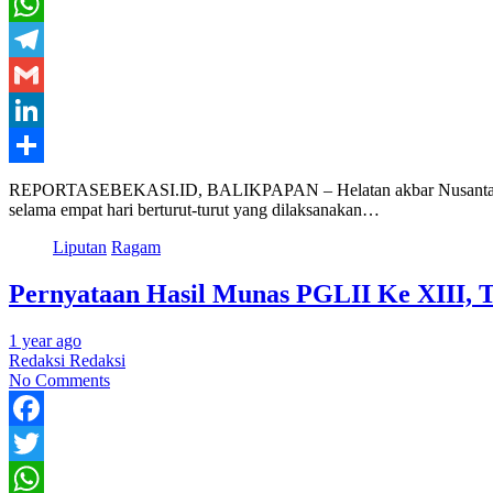
Twitter
WhatsApp
Telegram
Gmail
LinkedIn
Share
REPORTASEBEKASI.ID, BALIKPAPAN – Helatan akbar Nusantara Konf
selama empat hari berturut-turut yang dilaksanakan…
Liputan
Ragam
Pernyataan Hasil Munas PGLII Ke XIII,
1 year ago
Redaksi Redaksi
No Comments
Facebook
Twitter