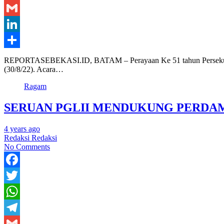
Telegram
Gmail
LinkedIn
Share
REPORTASEBEKASI.ID, BATAM – Perayaan Ke 51 tahun Persekutuan Ge
(30/8/22). Acara…
Ragam
SERUAN PGLII MENDUKUNG PERDAM
4 years ago
Redaksi Redaksi
No Comments
Facebook
Twitter
WhatsApp
Telegram