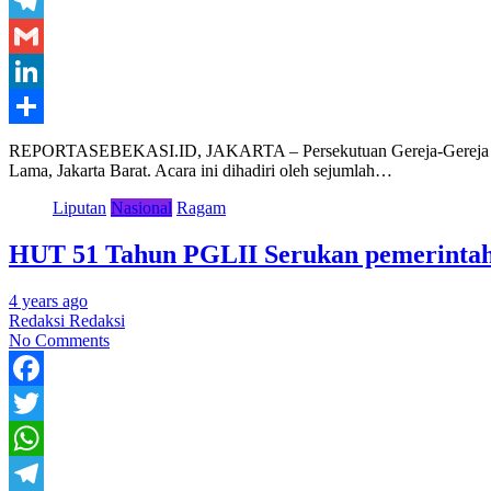
WhatsApp
Telegram
Gmail
LinkedIn
Share
REPORTASEBEKASI.ID, JAKARTA – Persekutuan Gereja-Gereja dan L
Lama, Jakarta Barat. Acara ini dihadiri oleh sejumlah…
Liputan
Nasional
Ragam
HUT 51 Tahun PGLII Serukan pemerintah 
4 years ago
Redaksi Redaksi
No Comments
Facebook
Twitter
WhatsApp