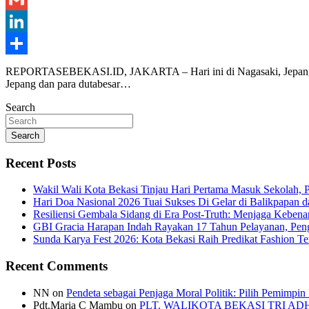
Gmail
LinkedIn
Share
REPORTASEBEKASI.ID, JAKARTA – Hari ini di Nagasaki, Jepang, dis
Jepang dan para dutabesar…
Search
Search
Recent Posts
Wakil Wali Kota Bekasi Tinjau Hari Pertama Masuk Sekolah,
Hari Doa Nasional 2026 Tuai Sukses Di Gelar di Balikpapan d
Resiliensi Gembala Sidang di Era Post-Truth: Menjaga Kebena
GBI Gracia Harapan Indah Rayakan 17 Tahun Pelayanan, Pe
Sunda Karya Fest 2026: Kota Bekasi Raih Predikat Fashion 
Recent Comments
NN
on
Pendeta sebagai Penjaga Moral Politik: Pilih Pemimpin
Pdt.Maria C Mambu
on
PLT. WALIKOTA BEKASI TRI A