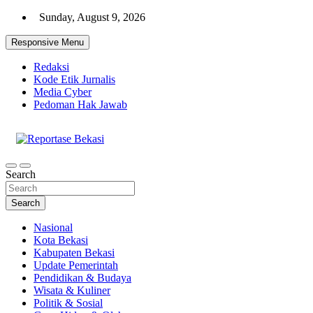
Skip
Sunday, August 9, 2026
to
content
Responsive Menu
Redaksi
Kode Etik Jurnalis
Media Cyber
Pedoman Hak Jawab
Cakrawala Informasi Warga Bekasi
Reportase Bekasi
Search
Search
Nasional
Kota Bekasi
Kabupaten Bekasi
Update Pemerintah
Pendidikan & Budaya
Wisata & Kuliner
Politik & Sosial