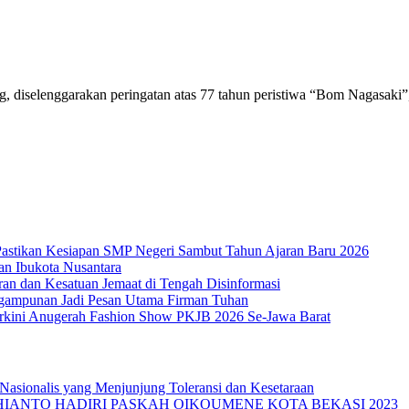
elenggarakan peringatan atas 77 tahun peristiwa “Bom Nagasaki”, d
 Pastikan Kesiapan SMP Negeri Sambut Tahun Ajaran Baru 2026
an Ibukota Nusantara
ran dan Kesatuan Jemaat di Tengah Disinformasi
ngampunan Jadi Pesan Utama Firman Tuhan
Terkini Anugerah Fashion Show PKJB 2026 Se-Jawa Barat
 Nasionalis yang Menjunjung Toleransi dan Kesetaraan
DHIANTO HADIRI PASKAH OIKOUMENE KOTA BEKASI 2023