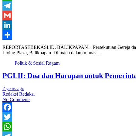
WhatsApp
Telegram
Gmail
LinkedIn
Share
REPORTASEBEKASI.ID, BALIKPAPAN – Persekutuan Gereja dan Lemba
Living Plaza, Balikpapan. Di mana dalam munas…
Politik & Sosial
Ragam
PGLII: Doa dan Harapan untuk Pemerint
2 years ago
Redaksi Redaksi
No Comments
Facebook
Twitter