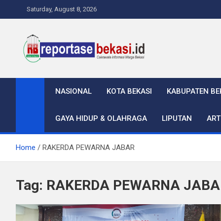
Skip
Saturday, August 8, 2026
to
content
Reportase Bekasi
Cakrawala Informasi Warga Bekasi
NASIONAL
KOTA BEKASI
KABUPATEN BE
GAYA HIDUP & OLAHRAGA
LIPUTAN
ART
Home
RAKERDA PEWARNA JABAR
Tag:
RAKERDA PEWARNA JABA