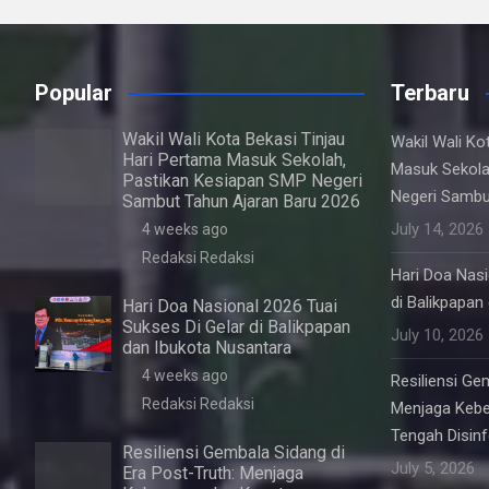
Popular
Terbaru
Wakil Wali Kota Bekasi Tinjau
Wakil Wali Ko
Hari Pertama Masuk Sekolah,
Masuk Sekola
Pastikan Kesiapan SMP Negeri
Negeri Sambu
Sambut Tahun Ajaran Baru 2026
July 14, 2026
4 weeks ago
Redaksi Redaksi
Hari Doa Nasi
di Balikpapan
Hari Doa Nasional 2026 Tuai
Sukses Di Gelar di Balikpapan
July 10, 2026
dan Ibukota Nusantara
4 weeks ago
Resiliensi Ge
Redaksi Redaksi
Menjaga Kebe
Tengah Disin
Resiliensi Gembala Sidang di
July 5, 2026
Era Post-Truth: Menjaga