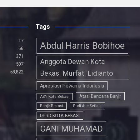
ce
tt
at
e
ail
ke
ar
b
er
s
gr
dI
e
o
A
a
n
Tags
o
p
m
17
k
Abdul Harris Bobihoe
p
66
371
Anggota Dewan Kota
507
58,822
Bekasi Murfati Lidianto
Apresiasi Pewarna Indonesia
Atasi Bencana Banjir
ASN Kota Bekasi
Banjir Bekasi
Budi Arie Setiadi
DPRD KOTA BEKASI
GANI MUHAMAD