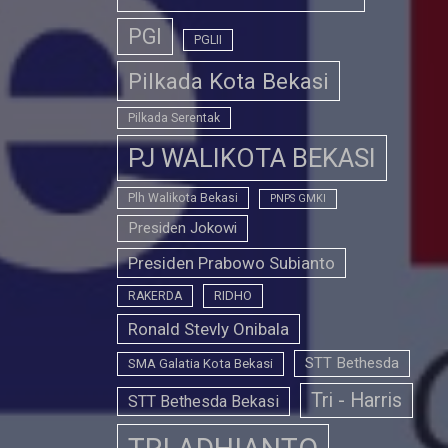
PGI
PGLII
Pilkada Kota Bekasi
Pilkada Serentak
PJ WALIKOTA BEKASI
Plh Walikota Bekasi
PNPS GMKI
Presiden Jokowi
Presiden Prabowo Subianto
RIDHO
RAKERDA
Ronald Stevly Onibala
STT Bethesda
SMA Galatia Kota Bekasi
Tri - Harris
STT Bethesda Bekasi