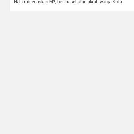
o
A
a
n
Hal ini ditegaskan M2, begitu sebutan akrab warga Kota…
o
p
m
k
p