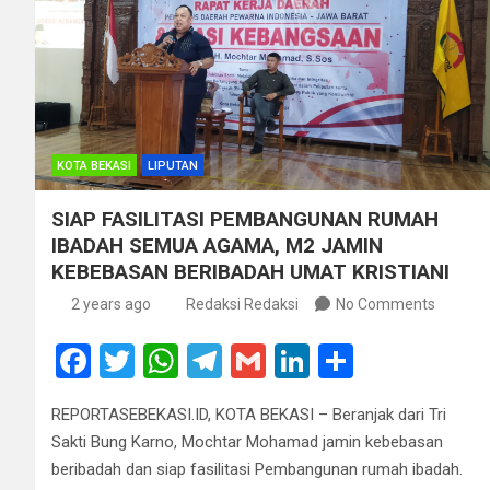
KOTA BEKASI
LIPUTAN
SIAP FASILITASI PEMBANGUNAN RUMAH
IBADAH SEMUA AGAMA, M2 JAMIN
KEBEBASAN BERIBADAH UMAT KRISTIANI
2 years ago
Redaksi Redaksi
No Comments
F
T
W
T
G
Li
S
a
wi
h
el
m
n
h
REPORTASEBEKASI.ID, KOTA BEKASI – Beranjak dari Tri
ce
tt
at
e
ail
ke
ar
Sakti Bung Karno, Mochtar Mohamad jamin kebebasan
b
er
s
gr
dI
e
beribadah dan siap fasilitasi Pembangunan rumah ibadah.