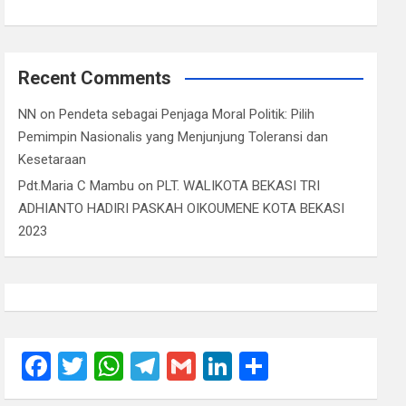
Recent Comments
NN
on
Pendeta sebagai Penjaga Moral Politik: Pilih
Pemimpin Nasionalis yang Menjunjung Toleransi dan
Kesetaraan
Pdt.Maria C Mambu
on
PLT. WALIKOTA BEKASI TRI
ADHIANTO HADIRI PASKAH OIKOUMENE KOTA BEKASI
2023
F
T
W
T
G
Li
S
a
wi
h
el
m
n
h