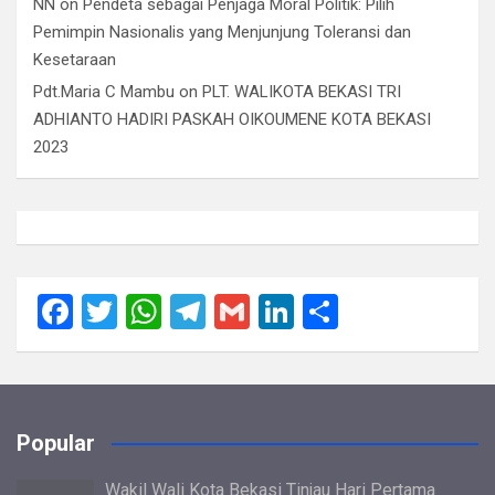
NN
on
Pendeta sebagai Penjaga Moral Politik: Pilih
Pemimpin Nasionalis yang Menjunjung Toleransi dan
Kesetaraan
Pdt.Maria C Mambu
on
PLT. WALIKOTA BEKASI TRI
ADHIANTO HADIRI PASKAH OIKOUMENE KOTA BEKASI
2023
F
T
W
T
G
Li
S
a
wi
h
el
m
n
h
ce
tt
at
e
ail
ke
ar
b
er
s
gr
dI
e
Popular
o
A
a
n
o
p
m
Wakil Wali Kota Bekasi Tinjau Hari Pertama