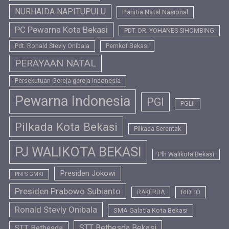
NURHAIDA NAPITUPULU
Panitia Natal Nasional
PC Pewarna Kota Bekasi
PDT. DR. YOHANES SIHOMBING
Pdt. Ronald Stevly Onibala
Pemkot Bekasi
PERAYAAN NATAL
Persekutuan Gereja-gereja Indonesia
Pewarna Indonesia
PGI
PGLII
Pilkada Kota Bekasi
Pilkada Serentak
PJ WALIKOTA BEKASI
Plh Walikota Bekasi
Presiden Jokowi
PNPS GMKI
Presiden Prabowo Subianto
RIDHO
RAKERDA
Ronald Stevly Onibala
SMA Galatia Kota Bekasi
STT Bethesda Bekasi
STT Bethesda