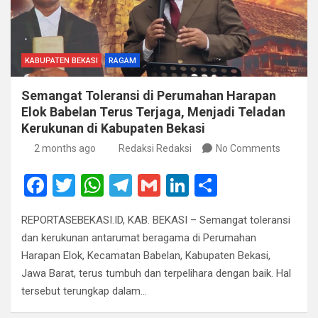
KABUPATEN BEKASI
RAGAM
Semangat Toleransi di Perumahan Harapan
Elok Babelan Terus Terjaga, Menjadi Teladan
Kerukunan di Kabupaten Bekasi
2 months ago
Redaksi Redaksi
No Comments
F
T
W
T
G
Li
S
a
wi
h
el
m
n
h
REPORTASEBEKASI.ID, KAB. BEKASI – Semangat toleransi
ce
tt
at
e
ail
ke
ar
dan kerukunan antarumat beragama di Perumahan
b
er
s
gr
dI
e
Harapan Elok, Kecamatan Babelan, Kabupaten Bekasi,
o
A
a
n
Jawa Barat, terus tumbuh dan terpelihara dengan baik. Hal
tersebut terungkap dalam…
o
p
m