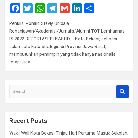
F
T
W
T
G
Li
S
a
wi
h
el
m
n
h
Penulis: Ronald Stevly Onibala
ce
tt
at
e
ail
ke
ar
Rohaniawan/Akademisi/Jurnalis/Alumni TOT Lemhannas
b
er
s
gr
dI
e
RI 2022 REPORTASEBEKASI.ID – Kota Bekasi, sebagai
o
A
a
n
salah satu kota strategis di Provinsi Jawa Barat,
membutuhkan pemimpin yang tidak hanya nasionalis,
o
p
m
tetapi juga…
k
p
S
e
a
r
c
Recent Posts
h
Wakil Wali Kota Bekasi Tinjau Hari Pertama Masuk Sekolah,