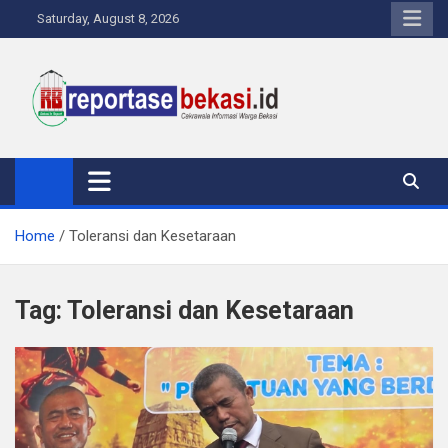
Skip
Saturday, August 8, 2026
to
content
Reportase Bekasi
Cakrawala Informasi Warga Bekasi
Home
Toleransi dan Kesetaraan
Tag:
Toleransi dan Kesetaraan