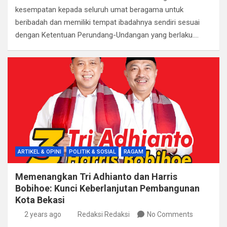
b
er
s
gr
dI
e
kesempatan kepada seluruh umat beragama untuk
o
A
a
n
beribadah dan memiliki tempat ibadahnya sendiri sesuai
dengan Ketentuan Perundang-Undangan yang berlaku.…
o
p
m
k
p
ARTIKEL & OPINI
POLITIK & SOSIAL
RAGAM
Memenangkan Tri Adhianto dan Harris
Bobihoe: Kunci Keberlanjutan Pembangunan
Kota Bekasi
2 years ago
Redaksi Redaksi
No Comments