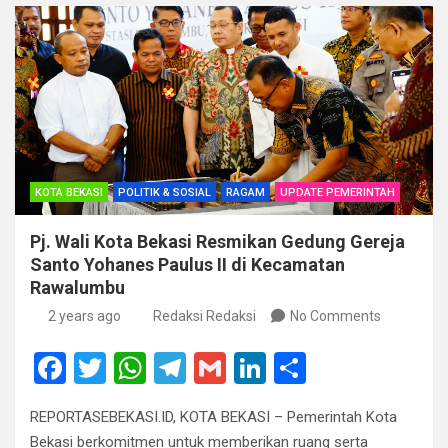
k
p
KOTA BEKASI
POLITIK & SOSIAL
RAGAM
UPDATE PEMERINTAH
Pj. Wali Kota Bekasi Resmikan Gedung Gereja
Santo Yohanes Paulus II di Kecamatan
Rawalumbu
2 years ago
Redaksi Redaksi
No Comments
F
T
W
T
G
Li
S
a
wi
h
el
m
n
h
REPORTASEBEKASI.ID, KOTA BEKASI – Pemerintah Kota
ce
tt
at
e
ail
ke
ar
Bekasi berkomitmen untuk memberikan ruang serta