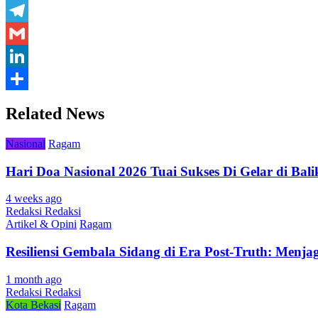
WhatsApp
Telegram
Gmail
LinkedIn
Share
Related News
Nasional
Ragam
Hari Doa Nasional 2026 Tuai Sukses Di Gelar di Ba
4 weeks ago
Redaksi Redaksi
Artikel & Opini
Ragam
Resiliensi Gembala Sidang di Era Post-Truth: Menj
1 month ago
Redaksi Redaksi
Kota Bekasi
Ragam