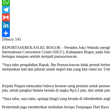
Twitter
WhatsApp
Telegram
Gmail
LinkedIn
Dibaca:
145
Share
REPORTASEBEKASI.ID, BOGOR – Presiden Joko Widodo menghadiri p
International Convention Center (SICC), Kabupaten Bogor, pada Jum
bertugas maupun setelah menjadi purnawirawan.
“Saya tahu pengabdian Bapak, Ibu Purnawirawan tidak pernah berhenti
melepaskan hati dan pikiran untuk negeri kita yang kita cintai ini. 
Kepala Negara menyadari bahwa besaran uang pensiun untuk purnawi
juta, untuk pangkat bintara berada di angka Rp3,5 juta, dan untuk pa
“Saya tahu, saya tahu, apalagi (bagi) yang berada di Jabodetabek a
Pemerintah juga memberikan tambahan berupa Tunjangan Hari Raya (