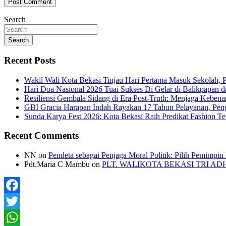
Search
Search
Recent Posts
Wakil Wali Kota Bekasi Tinjau Hari Pertama Masuk Sekolah,
Hari Doa Nasional 2026 Tuai Sukses Di Gelar di Balikpapan d
Resiliensi Gembala Sidang di Era Post-Truth: Menjaga Kebena
GBI Gracia Harapan Indah Rayakan 17 Tahun Pelayanan, Pe
Sunda Karya Fest 2026: Kota Bekasi Raih Predikat Fashion 
Recent Comments
NN
on
Pendeta sebagai Penjaga Moral Politik: Pilih Pemimpin
Pdt.Maria C Mambu
on
PLT. WALIKOTA BEKASI TRI A
Facebook
Twitter