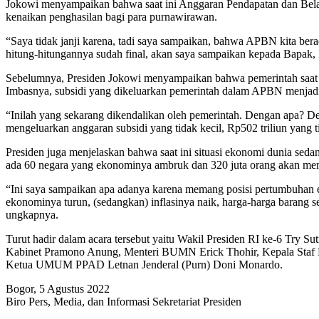
Jokowi menyampaikan bahwa saat ini Anggaran Pendapatan dan Belan
kenaikan penghasilan bagi para purnawirawan.
“Saya tidak janji karena, tadi saya sampaikan, bahwa APBN kita bera
hitung-hitungannya sudah final, akan saya sampaikan kepada Bapak, I
Sebelumnya, Presiden Jokowi menyampaikan bahwa pemerintah saat ini 
Imbasnya, subsidi yang dikeluarkan pemerintah dalam APBN menjadi 
“Inilah yang sekarang dikendalikan oleh pemerintah. Dengan apa? De
mengeluarkan anggaran subsidi yang tidak kecil, Rp502 triliun yang t
Presiden juga menjelaskan bahwa saat ini situasi ekonomi dunia sed
ada 60 negara yang ekonominya ambruk dan 320 juta orang akan mend
“Ini saya sampaikan apa adanya karena memang posisi pertumbuhan e
ekonominya turun, (sedangkan) inflasinya naik, harga-harga barang s
ungkapnya.
Turut hadir dalam acara tersebut yaitu Wakil Presiden RI ke-6 Try S
Kabinet Pramono Anung, Menteri BUMN Erick Thohir, Kepala Staf 
Ketua UMUM PPAD Letnan Jenderal (Purn) Doni Monardo.
Bogor, 5 Agustus 2022
Biro Pers, Media, dan Informasi Sekretariat Presiden