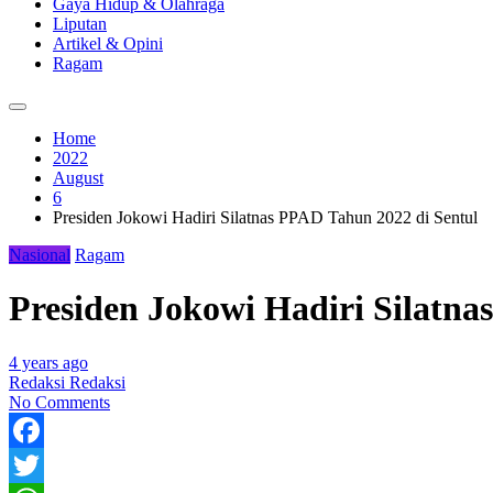
Gaya Hidup & Olahraga
Liputan
Artikel & Opini
Ragam
Home
2022
August
6
Presiden Jokowi Hadiri Silatnas PPAD Tahun 2022 di Sentul
Nasional
Ragam
Presiden Jokowi Hadiri Silatna
4 years ago
Redaksi Redaksi
No Comments
Facebook