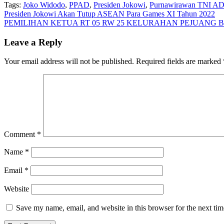
Tags:
Joko Widodo
,
PPAD
,
Presiden Jokowi
,
Purnawirawan TNI A
Post
Presiden Jokowi Akan Tutup ASEAN Para Games XI Tahun 2022
PEMILIHAN KETUA RT 05 RW 25 KELURAHAN PEJUANG
navigation
Leave a Reply
Your email address will not be published.
Required fields are marked
Comment
*
Name
*
Email
*
Website
Save my name, email, and website in this browser for the next ti