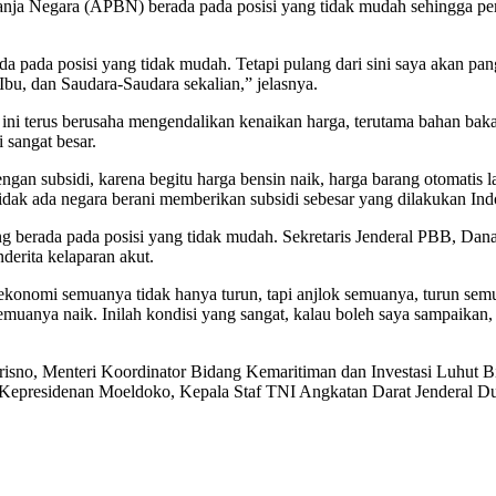
ja Negara (APBN) berada pada posisi yang tidak mudah sehingga pem
da pada posisi yang tidak mudah. Tetapi pulang dari sini saya akan pa
bu, dan Saudara-Saudara sekalian,” jelasnya.
terus berusaha mengendalikan kenaikan harga, terutama bahan bakar mi
sangat besar.
ngan subsidi, karena begitu harga bensin naik, harga barang otomatis
idak ada negara berani memberikan subsidi sebesar yang dilakukan Indo
ang berada pada posisi yang tidak mudah. Sekretaris Jenderal PBB, Da
erita kelaparan akut.
konomi semuanya tidak hanya turun, tapi anjlok semuanya, turun sem
emuanya naik. Inilah kondisi yang sangat, kalau boleh saya sampaikan,
utrisno, Menteri Koordinator Bidang Kemaritiman dan Investasi Luhut B
Kepresidenan Moeldoko, Kepala Staf TNI Angkatan Darat Jenderal 