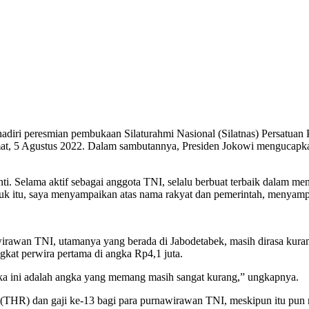
eresmian pembukaan Silaturahmi Nasional (Silatnas) Persatuan P
at, 5 Agustus 2022. Dalam sambutannya, Presiden Jokowi mengucapkan
. Selama aktif sebagai anggota TNI, selalu berbuat terbaik dalam men
Untuk itu, saya menyampaikan atas nama rakyat dan pemerintah, menyamp
rawan TNI, utamanya yang berada di Jabodetabek, masih dirasa kura
ngkat perwira pertama di angka Rp4,1 juta.
ngka ini adalah angka yang memang masih sangat kurang,” ungkapnya.
THR) dan gaji ke-13 bagi para purnawirawan TNI, meskipun itu pun m