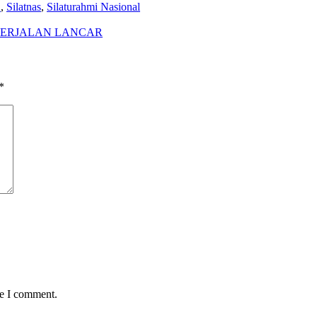
D
,
Silatnas
,
Silaturahmi Nasional
 BERJALAN LANCAR
*
me I comment.