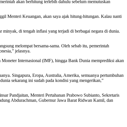
erintah akan berhitung terlebih dahulu sebelum memutuskan
nggil Menteri Keuangan, akan saya ajak hitung-hitungan. Kalau nanti
nyak, di tengah inflasi yang terjadi di berbagai negara di dunia.
 langsung melompat bersama-sama. Oleh sebab itu, pemerintah
nesia,” jelasnya.
na Moneter Internasional (IMF), hingga Bank Dunia memprediksi akan
uanya. Singapura, Eropa, Australia, Amerika, semuanya pertumbuhan
 dunia sekarang ini sudah pada kondisi yang mengerikan,”
insar Pandjaitan, Menteri Pertahanan Prabowo Subianto, Sekretaris
Dudung Abdurachman, Gubernur Jawa Barat Ridwan Kamil, dan