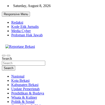
Skip
Saturday, August 8, 2026
to
content
Responsive Menu
Redaksi
Kode Etik Jurnalis
Media Cyber
Pedoman Hak Jawab
Cakrawala Informasi Warga Bekasi
Reportase Bekasi
Search
Search
Nasional
Kota Bekasi
Kabupaten Bekasi
Update Pemerintah
Pendidikan & Budaya
Wisata & Kuliner
Politik & Sosial