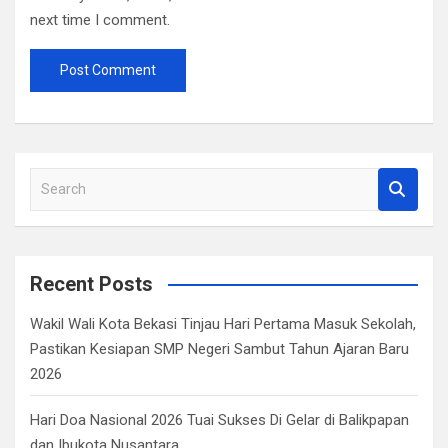
next time I comment.
S
e
a
r
c
Recent Posts
h
Wakil Wali Kota Bekasi Tinjau Hari Pertama Masuk Sekolah,
Pastikan Kesiapan SMP Negeri Sambut Tahun Ajaran Baru
2026
Hari Doa Nasional 2026 Tuai Sukses Di Gelar di Balikpapan
dan Ibukota Nusantara