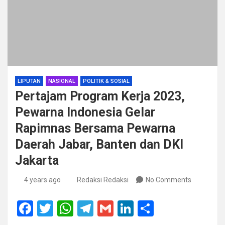
LIPUTAN
NASIONAL
POLITIK & SOSIAL
Pertajam Program Kerja 2023,
Pewarna Indonesia Gelar
Rapimnas Bersama Pewarna
Daerah Jabar, Banten dan DKI
Jakarta
4 years ago
Redaksi Redaksi
No Comments
F
T
W
T
G
Li
S
a
wi
h
el
m
n
h