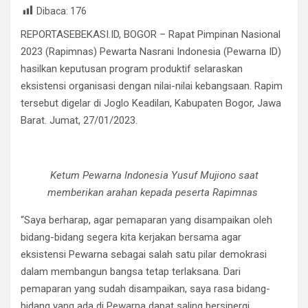
Dibaca:
176
ce
tt
at
e
ail
ke
ar
REPORTASEBEKASI.ID, BOGOR – Rapat Pimpinan Nasional
b
er
s
gr
dI
e
2023 (Rapimnas) Pewarta Nasrani Indonesia (Pewarna ID)
o
A
a
n
hasilkan keputusan program produktif selaraskan
o
p
m
eksistensi organisasi dengan nilai-nilai kebangsaan. Rapim
k
p
tersebut digelar di Joglo Keadilan, Kabupaten Bogor, Jawa
Barat. Jumat, 27/01/2023.
Ketum Pewarna Indonesia Yusuf Mujiono saat
memberikan arahan kepada peserta Rapimnas
“Saya berharap, agar pemaparan yang disampaikan oleh
bidang-bidang segera kita kerjakan bersama agar
eksistensi Pewarna sebagai salah satu pilar demokrasi
dalam membangun bangsa tetap terlaksana. Dari
pemaparan yang sudah disampaikan, saya rasa bidang-
bidang yang ada di Pewarna dapat saling bersinergi,