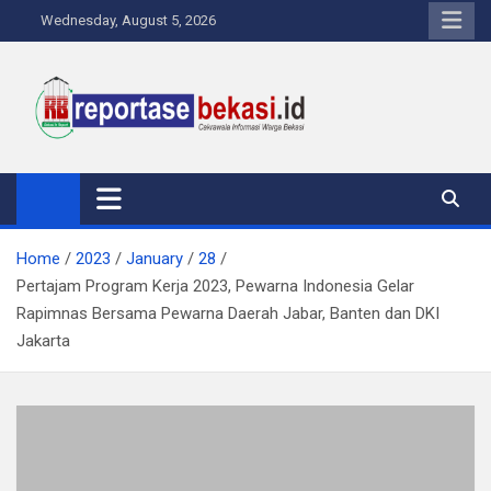
Skip
Wednesday, August 5, 2026
to
content
Reportase Bekasi
Cakrawala Informasi Warga Bekasi
Home
2023
January
28
Pertajam Program Kerja 2023, Pewarna Indonesia Gelar
Rapimnas Bersama Pewarna Daerah Jabar, Banten dan DKI
Jakarta