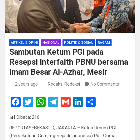
ARTIKEL & OPINI
NASIONAL
POLITIK & SOSIAL
RAGAM
Sambutan Ketum PGI pada
Resepsi Interfaith PBNU bersama
Imam Besar Al-Azhar, Mesir
2 years ago
Redaksi Redaksi
No Comments
F
T
W
T
G
Li
S
a
wi
h
el
m
n
h
Dibaca:
216
ce
tt
at
e
ail
ke
ar
REPORTASEBEKASI.ID, JAKARTA – Ketua Umum PGI
b
er
s
gr
dI
e
(Persekutuan Gereja-gereja di Indonesia) Pdt. Gomar