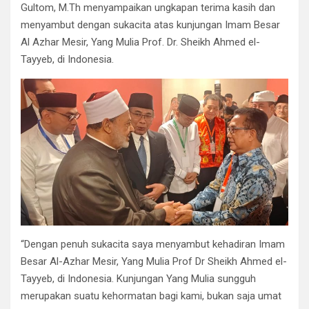
o
A
a
n
Gultom, M.Th menyampaikan ungkapan terima kasih dan
o
p
m
menyambut dengan sukacita atas kunjungan Imam Besar
k
p
Al Azhar Mesir, Yang Mulia Prof. Dr. Sheikh Ahmed el-
Tayyeb, di Indonesia.
“Dengan penuh sukacita saya menyambut kehadiran Imam
Besar Al-Azhar Mesir, Yang Mulia Prof Dr Sheikh Ahmed el-
Tayyeb, di Indonesia. Kunjungan Yang Mulia sungguh
merupakan suatu kehormatan bagi kami, bukan saja umat