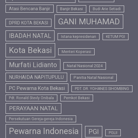
Atasi Bencana Banjir
Banjir Bekasi
Budi Arie Setiadi
GANI MUHAMAD
DPRD KOTA BEKASI
IBADAH NATAL
Istana kepresidenan
KETUM PGI
Kota Bekasi
Menteri Koperasi
Murfati Lidianto
Natal Nasional 2024
NURHAIDA NAPITUPULU
Panitia Natal Nasional
PC Pewarna Kota Bekasi
PDT. DR. YOHANES SIHOMBING
Pdt. Ronald Stevly Onibala
Pemkot Bekasi
PERAYAAN NATAL
Persekutuan Gereja-gereja Indonesia
Pewarna Indonesia
PGI
PGLII