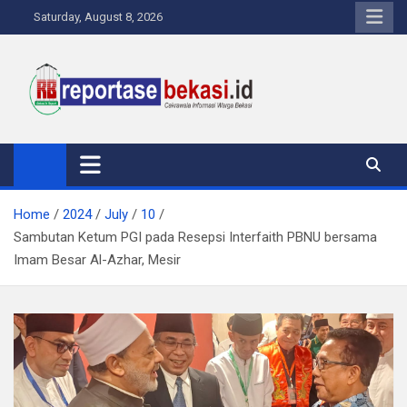
Skip
Saturday, August 8, 2026
to
content
Reportase Bekasi
Cakrawala Informasi Warga Bekasi
Home
2024
July
10
Sambutan Ketum PGI pada Resepsi Interfaith PBNU bersama
Imam Besar Al-Azhar, Mesir