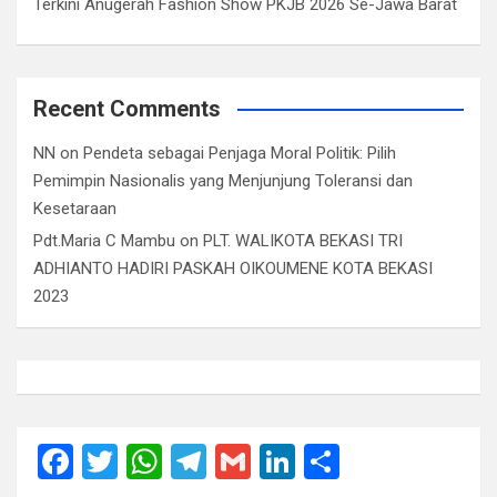
Terkini Anugerah Fashion Show PKJB 2026 Se-Jawa Barat
Recent Comments
NN
on
Pendeta sebagai Penjaga Moral Politik: Pilih
Pemimpin Nasionalis yang Menjunjung Toleransi dan
Kesetaraan
Pdt.Maria C Mambu
on
PLT. WALIKOTA BEKASI TRI
ADHIANTO HADIRI PASKAH OIKOUMENE KOTA BEKASI
2023
F
T
W
T
G
Li
S
a
wi
h
el
m
n
h