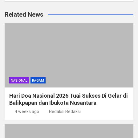
ce
tt
at
e
ail
ke
ar
Related News
b
er
s
gr
dI
e
o
A
a
n
o
p
m
k
p
NASIONAL
RAGAM
Hari Doa Nasional 2026 Tuai Sukses Di Gelar di
Balikpapan dan Ibukota Nusantara
4 weeks ago
Redaksi Redaksi