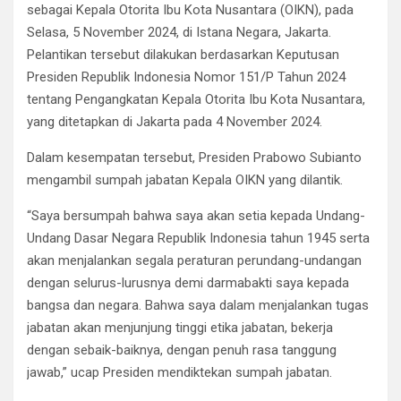
o
A
a
n
sebagai Kepala Otorita Ibu Kota Nusantara (OIKN), pada
o
p
m
Selasa, 5 November 2024, di Istana Negara, Jakarta.
k
p
Pelantikan tersebut dilakukan berdasarkan Keputusan
Presiden Republik Indonesia Nomor 151/P Tahun 2024
tentang Pengangkatan Kepala Otorita Ibu Kota Nusantara,
yang ditetapkan di Jakarta pada 4 November 2024.
Dalam kesempatan tersebut, Presiden Prabowo Subianto
mengambil sumpah jabatan Kepala OIKN yang dilantik.
“Saya bersumpah bahwa saya akan setia kepada Undang-
Undang Dasar Negara Republik Indonesia tahun 1945 serta
akan menjalankan segala peraturan perundang-undangan
dengan selurus-lurusnya demi darmabakti saya kepada
bangsa dan negara. Bahwa saya dalam menjalankan tugas
jabatan akan menjunjung tinggi etika jabatan, bekerja
dengan sebaik-baiknya, dengan penuh rasa tanggung
jawab,” ucap Presiden mendiktekan sumpah jabatan.