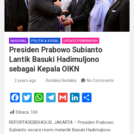
NASIONAL
POLITIK & SOSIAL
UPDATE PEMERINTAH
Presiden Prabowo Subianto
Lantik Basuki Hadimuljono
sebagai Kepala OIKN
2 years ago
Redaksi Redaksi
No Comments
F
T
W
T
G
Li
S
a
wi
h
el
m
n
h
Dibaca:
160
ce
tt
at
e
ail
ke
ar
REPORTASEBEKASI.ID, JAKARTA – Presiden Prabowo
b
er
s
gr
dI
e
Subianto secara resmi melantik Basuki Hadimuljono