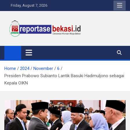
Skip
Friday, August 7, 2026
to
content
Reportase Bekasi
Cakrawala Informasi Warga Bekasi
Home
2024
November
6
Presiden Prabowo Subianto Lantik Basuki Hadimuljono sebagai
Kepala OIKN