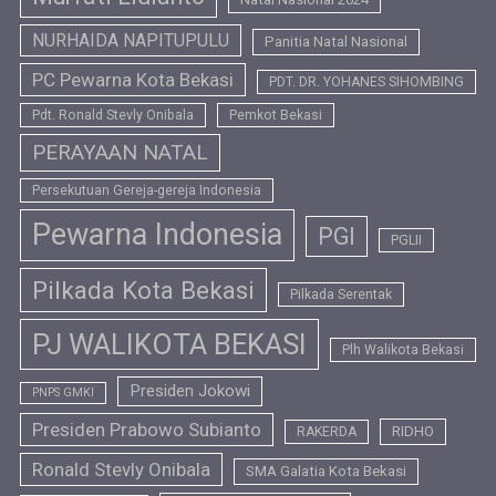
NURHAIDA NAPITUPULU
Panitia Natal Nasional
PC Pewarna Kota Bekasi
PDT. DR. YOHANES SIHOMBING
Pdt. Ronald Stevly Onibala
Pemkot Bekasi
PERAYAAN NATAL
Persekutuan Gereja-gereja Indonesia
Pewarna Indonesia
PGI
PGLII
Pilkada Kota Bekasi
Pilkada Serentak
PJ WALIKOTA BEKASI
Plh Walikota Bekasi
Presiden Jokowi
PNPS GMKI
Presiden Prabowo Subianto
RIDHO
RAKERDA
Ronald Stevly Onibala
SMA Galatia Kota Bekasi