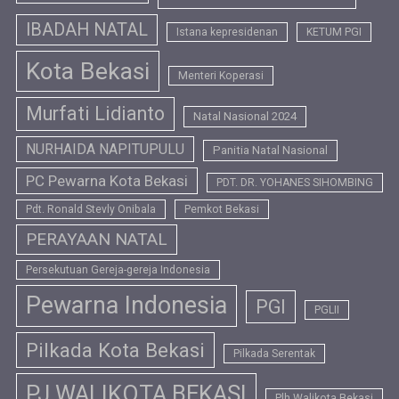
IBADAH NATAL
Istana kepresidenan
KETUM PGI
Kota Bekasi
Menteri Koperasi
Murfati Lidianto
Natal Nasional 2024
NURHAIDA NAPITUPULU
Panitia Natal Nasional
PC Pewarna Kota Bekasi
PDT. DR. YOHANES SIHOMBING
Pdt. Ronald Stevly Onibala
Pemkot Bekasi
PERAYAAN NATAL
Persekutuan Gereja-gereja Indonesia
Pewarna Indonesia
PGI
PGLII
Pilkada Kota Bekasi
Pilkada Serentak
PJ WALIKOTA BEKASI
Plh Walikota Bekasi