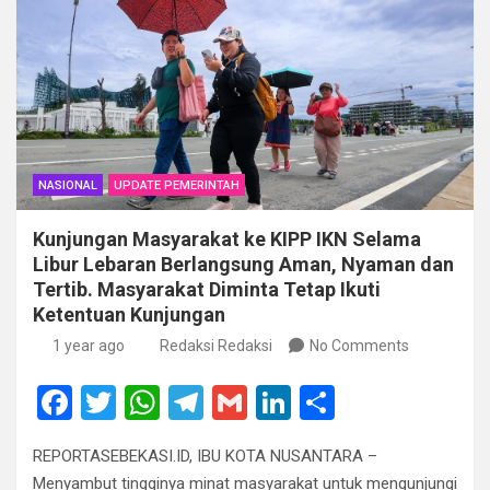
NASIONAL
UPDATE PEMERINTAH
Kunjungan Masyarakat ke KIPP IKN Selama
Libur Lebaran Berlangsung Aman, Nyaman dan
Tertib. Masyarakat Diminta Tetap Ikuti
Ketentuan Kunjungan
1 year ago
Redaksi Redaksi
No Comments
F
T
W
T
G
Li
S
a
wi
h
el
m
n
h
REPORTASEBEKASI.ID, IBU KOTA NUSANTARA –
ce
tt
at
e
ail
ke
ar
Menyambut tingginya minat masyarakat untuk mengunjungi