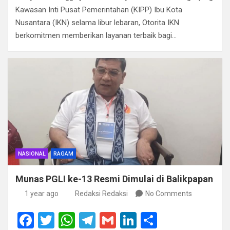
b
er
s
gr
dI
e
Kawasan Inti Pusat Pemerintahan (KIPP) Ibu Kota
o
A
a
n
Nusantara (IKN) selama libur lebaran, Otorita IKN
berkomitmen memberikan layanan terbaik bagi…
o
p
m
k
p
NASIONAL
RAGAM
Munas PGLI ke-13 Resmi Dimulai di Balikpapan
1 year ago
Redaksi Redaksi
No Comments
F
T
W
T
G
Li
S