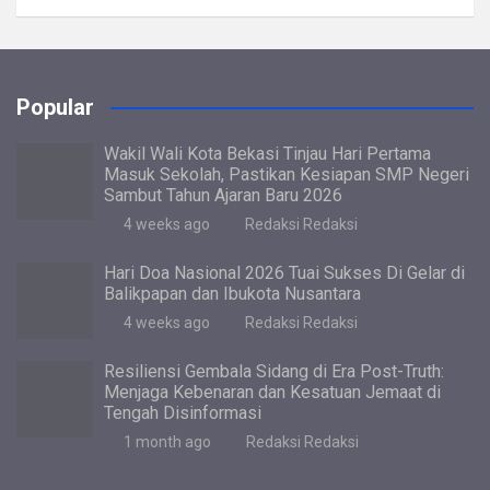
a
wi
h
el
m
n
h
ce
tt
at
e
ail
ke
ar
b
er
s
gr
dI
e
Popular
o
A
a
n
o
p
m
Wakil Wali Kota Bekasi Tinjau Hari Pertama
Masuk Sekolah, Pastikan Kesiapan SMP Negeri
k
p
Sambut Tahun Ajaran Baru 2026
4 weeks ago
Redaksi Redaksi
Hari Doa Nasional 2026 Tuai Sukses Di Gelar di
Balikpapan dan Ibukota Nusantara
4 weeks ago
Redaksi Redaksi
Resiliensi Gembala Sidang di Era Post-Truth:
Menjaga Kebenaran dan Kesatuan Jemaat di
Tengah Disinformasi
1 month ago
Redaksi Redaksi