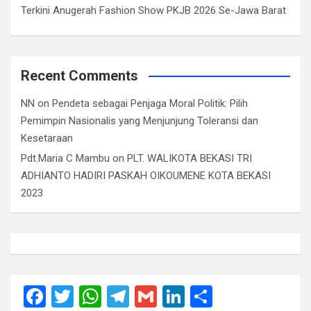
Terkini Anugerah Fashion Show PKJB 2026 Se-Jawa Barat
Recent Comments
NN
on
Pendeta sebagai Penjaga Moral Politik: Pilih
Pemimpin Nasionalis yang Menjunjung Toleransi dan
Kesetaraan
Pdt.Maria C Mambu
on
PLT. WALIKOTA BEKASI TRI
ADHIANTO HADIRI PASKAH OIKOUMENE KOTA BEKASI
2023
F
T
W
T
G
Li
S