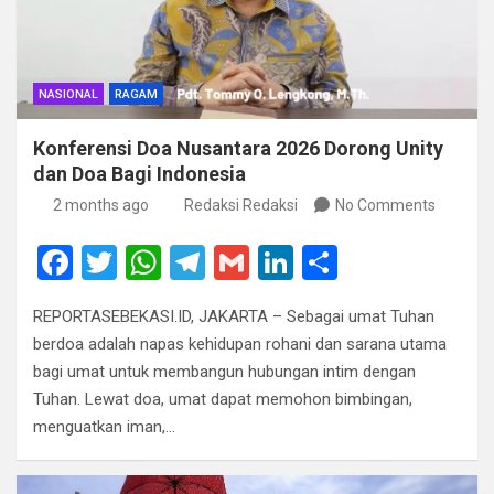
NASIONAL
RAGAM
Konferensi Doa Nusantara 2026 Dorong Unity
dan Doa Bagi Indonesia
2 months ago
Redaksi Redaksi
No Comments
F
T
W
T
G
Li
S
a
wi
h
el
m
n
h
REPORTASEBEKASI.ID, JAKARTA – Sebagai umat Tuhan
ce
tt
at
e
ail
ke
ar
berdoa adalah napas kehidupan rohani dan sarana utama
b
er
s
gr
dI
e
bagi umat untuk membangun hubungan intim dengan
o
A
a
n
Tuhan. Lewat doa, umat dapat memohon bimbingan,
menguatkan iman,…
o
p
m
k
p