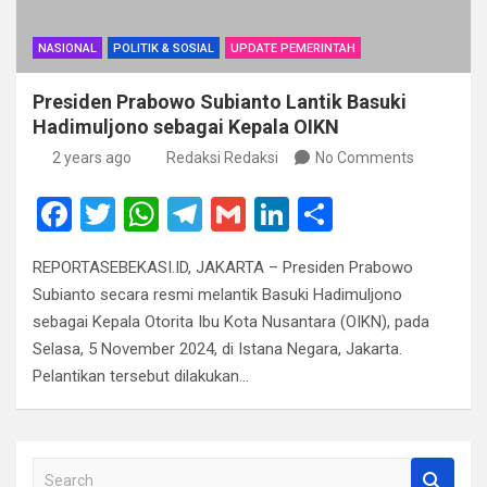
NASIONAL
POLITIK & SOSIAL
UPDATE PEMERINTAH
Presiden Prabowo Subianto Lantik Basuki
Hadimuljono sebagai Kepala OIKN
2 years ago
Redaksi Redaksi
No Comments
F
T
W
T
G
Li
S
a
wi
h
el
m
n
h
REPORTASEBEKASI.ID, JAKARTA – Presiden Prabowo
ce
tt
at
e
ail
ke
ar
Subianto secara resmi melantik Basuki Hadimuljono
b
er
s
gr
dI
e
sebagai Kepala Otorita Ibu Kota Nusantara (OIKN), pada
o
A
a
n
Selasa, 5 November 2024, di Istana Negara, Jakarta.
Pelantikan tersebut dilakukan…
o
p
m
k
p
S