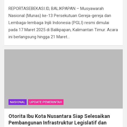
a
wi
h
el
m
n
h
REPORTASEBEKASI.ID, BALIKPAPAN – Musyawarah
ce
tt
at
e
ail
ke
ar
Nasional (Munas) ke-13 Persekutuan Gereja-gereja dan
b
er
s
gr
dI
e
Lembaga-lembaga Injili Indonesia (PGLI) resmi dimulai
o
A
a
n
pada 17 Maret 2025 di Balikpapan, Kalimantan Timur. Acara
ini berlangsung hingga 21 Maret…
o
p
m
k
p
NASIONAL
UPDATE PEMERINTAH
Otorita Ibu Kota Nusantara Siap Selesaikan
Pembangunan Infrastruktur Legislatif dan