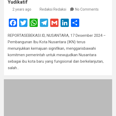
Yudikatif
2 years ago
Redaksi Redaksi
No Comments
F
T
W
T
G
Li
S
a
wi
h
el
m
n
h
REPORTASEBEKASI.ID, NUSANTARA, 17 Desember 2024 –
ce
tt
at
e
ail
ke
ar
Pembangunan Ibu Kota Nusantara (IKN) terus
b
er
s
gr
dI
e
menunjukkan kemajuan signifikan, menggarisbawahi
o
A
a
n
komitmen pemerintah untuk mewujudkan Nusantara
sebagai ibu kota baru yang fungsional dan berkelanjutan,
o
p
m
salah…
k
p