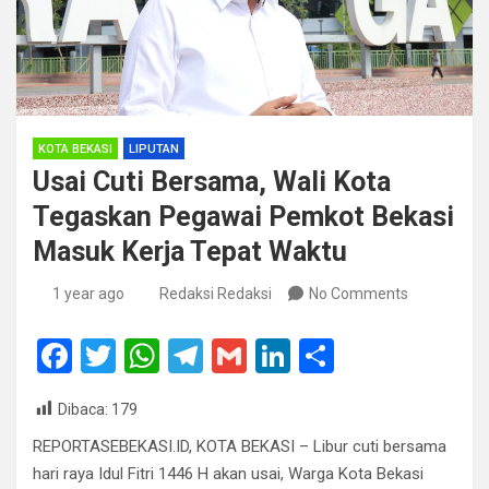
KOTA BEKASI
LIPUTAN
Usai Cuti Bersama, Wali Kota
Tegaskan Pegawai Pemkot Bekasi
Masuk Kerja Tepat Waktu
1 year ago
Redaksi Redaksi
No Comments
F
T
W
T
G
Li
S
a
wi
h
el
m
n
h
Dibaca:
179
ce
tt
at
e
ail
ke
ar
REPORTASEBEKASI.ID, KOTA BEKASI – Libur cuti bersama
b
er
s
gr
dI
e
hari raya Idul Fitri 1446 H akan usai, Warga Kota Bekasi