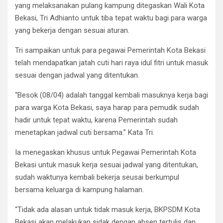
o
A
a
n
yang melaksanakan pulang kampung ditegaskan Wali Kota
o
p
m
Bekasi, Tri Adhianto untuk tiba tepat waktu bagi para warga
k
p
yang bekerja dengan sesuai aturan.
Tri sampaikan untuk para pegawai Pemerintah Kota Bekasi
telah mendapatkan jatah cuti hari raya idul fitri untuk masuk
sesuai dengan jadwal yang ditentukan.
“Besok (08/04) adalah tanggal kembali masuknya kerja bagi
para warga Kota Bekasi, saya harap para pemudik sudah
hadir untuk tepat waktu, karena Pemerintah sudah
menetapkan jadwal cuti bersama.” Kata Tri.
Ia menegaskan khusus untuk Pegawai Pemerintah Kota
Bekasi untuk masuk kerja sesuai jadwal yang ditentukan,
sudah waktunya kembali bekerja seusai berkumpul
bersama keluarga di kampung halaman.
“Tidak ada alasan untuk tidak masuk kerja, BKPSDM Kota
Bekasi akan melakukan sidak dengan absen tertulis dan