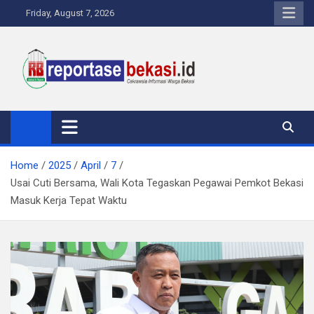
Skip
Friday, August 7, 2026
to
content
Reportase Bekasi
Cakrawala Informasi Warga Bekasi
Home
2025
April
7
Usai Cuti Bersama, Wali Kota Tegaskan Pegawai Pemkot Bekasi
Masuk Kerja Tepat Waktu