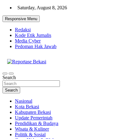
Skip
Saturday, August 8, 2026
to
content
Responsive Menu
Redaksi
Kode Etik Jurnalis
Media Cyber
Pedoman Hak Jawab
Cakrawala Informasi Warga Bekasi
Reportase Bekasi
Search
Search
Nasional
Kota Bekasi
Kabupaten Bekasi
Update Pemerintah
Pendidikan & Budaya
Wisata & Kuliner
Politik & Sosial