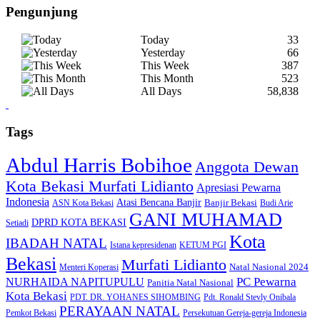
Pengunjung
Today
33
Yesterday
66
This Week
387
This Month
523
All Days
58,838
Tags
Abdul Harris Bobihoe
Anggota Dewan
Kota Bekasi Murfati Lidianto
Apresiasi Pewarna
Indonesia
Atasi Bencana Banjir
Banjir Bekasi
ASN Kota Bekasi
Budi Arie
GANI MUHAMAD
DPRD KOTA BEKASI
Setiadi
Kota
IBADAH NATAL
Istana kepresidenan
KETUM PGI
Bekasi
Murfati Lidianto
Natal Nasional 2024
Menteri Koperasi
PC Pewarna
NURHAIDA NAPITUPULU
Panitia Natal Nasional
Kota Bekasi
PDT. DR. YOHANES SIHOMBING
Pdt. Ronald Stevly Onibala
PERAYAAN NATAL
Pemkot Bekasi
Persekutuan Gereja-gereja Indonesia