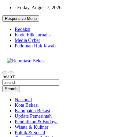
Skip
Friday, August 7, 2026
to
content
Responsive Menu
Redaksi
Kode Etik Jurnalis
Media Cyber
Pedoman Hak Jawab
Cakrawala Informasi Warga Bekasi
Reportase Bekasi
Search
Search
Nasional
Kota Bekasi
Kabupaten Bekasi
Update Pemerintah
Pendidikan & Budaya
Wisata & Kuliner
Politik & Sosial