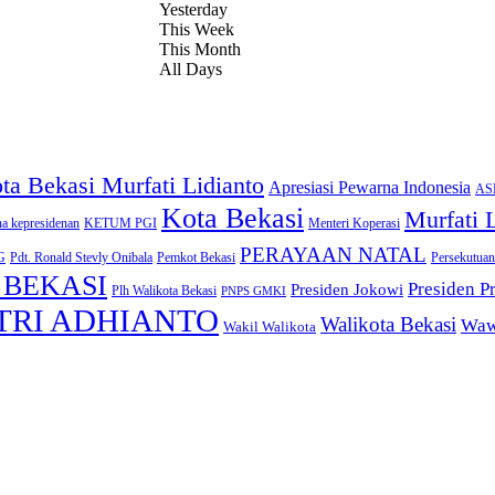
Yesterday
This Week
This Month
All Days
a Bekasi Murfati Lidianto
Apresiasi Pewarna Indonesia
ASN
Kota Bekasi
Murfati 
na kepresidenan
KETUM PGI
Menteri Koperasi
PERAYAAN NATAL
G
Pdt. Ronald Stevly Onibala
Pemkot Bekasi
Persekutuan
 BEKASI
Presiden P
Presiden Jokowi
Plh Walikota Bekasi
PNPS GMKI
TRI ADHIANTO
Walikota Bekasi
Waw
Wakil Walikota