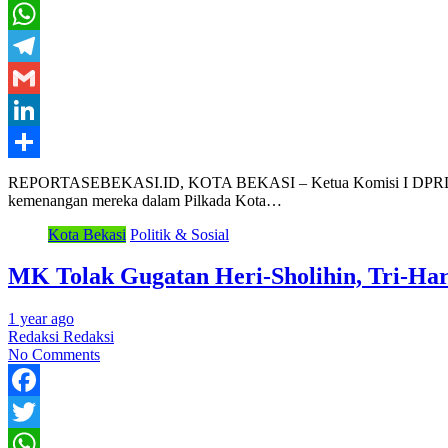
Twitter
WhatsApp
Telegram
Gmail
LinkedIn
Share
REPORTASEBEKASI.ID, KOTA BEKASI – Ketua Komisi I DPRD Kota Be
kemenangan mereka dalam Pilkada Kota…
Kota Bekasi
Politik & Sosial
MK Tolak Gugatan Heri-Sholihin, Tri-Har
1 year ago
Redaksi Redaksi
No Comments
Facebook
Twitter