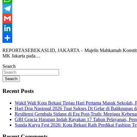
WhatsApp
Telegram
Gmail
LinkedIn
Share
REPORTASEBEKASI.ID, JAKARTA – Majelis Mahkamah Konstitusi (MK)
MK Jakarta pada…
Search
Search
Recent Posts
Wakil Wali Kota Bekasi Tinjau Hari Pertama Masuk Sekolah,
Hari Doa Nasional 2026 Tuai Sukses Di Gelar di Balikpapan d
Resiliensi Gembala Sidang di Era Post-Truth: Menjaga Kebena
GBI Gracia Harapan Indah Rayakan 17 Tahun Pelayanan, Pe
Sunda Karya Fest 2026: Kota Bekasi Raih Predikat Fashion 
Recent Comments