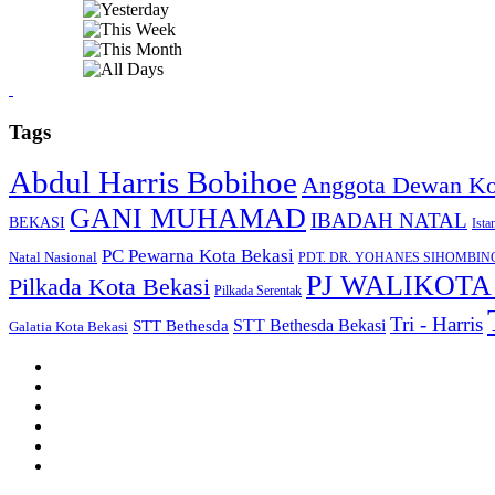
Tags
Abdul Harris Bobihoe
Anggota Dewan Kot
GANI MUHAMAD
IBADAH NATAL
BEKASI
Ista
PC Pewarna Kota Bekasi
Natal Nasional
PDT. DR. YOHANES SIHOMBIN
PJ WALIKOTA
Pilkada Kota Bekasi
Pilkada Serentak
Tri - Harris
STT Bethesda
STT Bethesda Bekasi
Galatia Kota Bekasi