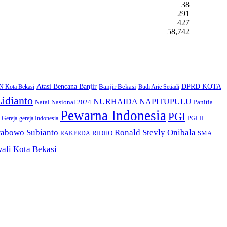
38
291
427
58,742
Atasi Bencana Banjir
DPRD KOTA
Banjir Bekasi
 Kota Bekasi
Budi Arie Setiadi
Lidianto
NURHAIDA NAPITUPULU
Natal Nasional 2024
Panitia
Pewarna Indonesia
PGI
 Gereja-gereja Indonesia
PGLII
rabowo Subianto
Ronald Stevly Onibala
RIDHO
SMA
RAKERDA
ali Kota Bekasi