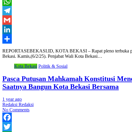
Twitter
WhatsApp
Telegram
Gmail
LinkedIn
Share
REPORTASEBEKASI.ID, KOTA BEKASI – Rapat pleno terbuka penetapa
Bekasi. Kamis,(6/2/25). Penjabat Wali Kota Bekasi…
Kota Bekasi
Politik & Sosial
Pasca Putusan Mahkamah Konstitusi Menola
Saatnya Bangun Kota Bekasi Bersama
1 year ago
Redaksi Redaksi
No Comments
Facebook