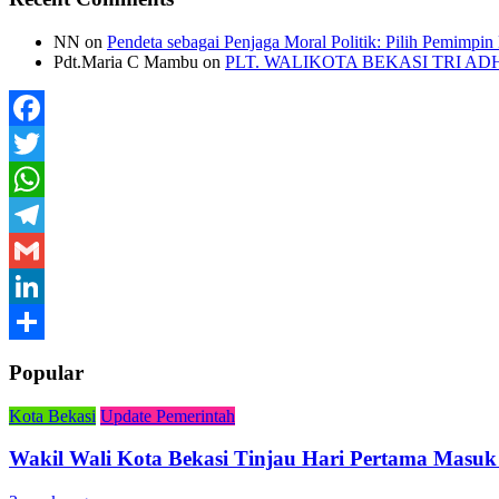
NN
on
Pendeta sebagai Penjaga Moral Politik: Pilih Pemimpin
Pdt.Maria C Mambu
on
PLT. WALIKOTA BEKASI TRI A
Facebook
Twitter
WhatsApp
Telegram
Gmail
LinkedIn
Share
Popular
Kota Bekasi
Update Pemerintah
Wakil Wali Kota Bekasi Tinjau Hari Pertama Masuk