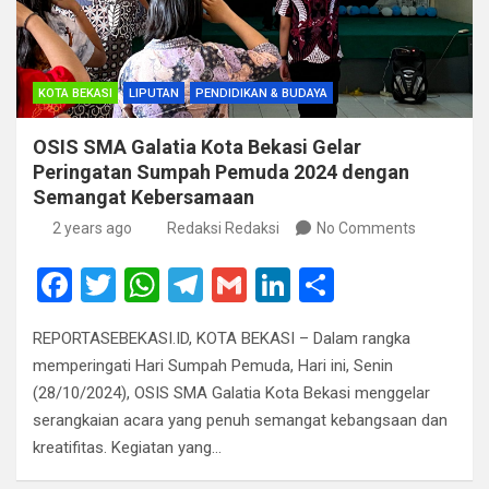
KOTA BEKASI
LIPUTAN
PENDIDIKAN & BUDAYA
OSIS SMA Galatia Kota Bekasi Gelar
Peringatan Sumpah Pemuda 2024 dengan
Semangat Kebersamaan
2 years ago
Redaksi Redaksi
No Comments
F
T
W
T
G
Li
S
a
wi
h
el
m
n
h
REPORTASEBEKASI.ID, KOTA BEKASI – Dalam rangka
ce
tt
at
e
ail
ke
ar
memperingati Hari Sumpah Pemuda, Hari ini, Senin
b
er
s
gr
dI
e
(28/10/2024), OSIS SMA Galatia Kota Bekasi menggelar
o
A
a
n
serangkaian acara yang penuh semangat kebangsaan dan
kreatifitas. Kegiatan yang…
o
p
m