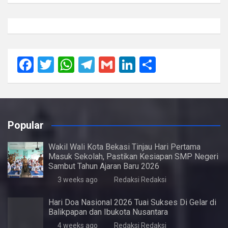
F
T
W
T
G
Li
S
a
wi
h
el
m
n
h
ce
tt
at
e
ail
ke
ar
b
er
s
gr
dI
e
Popular
o
A
a
n
o
p
m
Wakil Wali Kota Bekasi Tinjau Hari Pertama
Masuk Sekolah, Pastikan Kesiapan SMP Negeri
k
p
Sambut Tahun Ajaran Baru 2026
3 weeks ago
Redaksi Redaksi
Hari Doa Nasional 2026 Tuai Sukses Di Gelar di
Balikpapan dan Ibukota Nusantara
4 weeks ago
Redaksi Redaksi