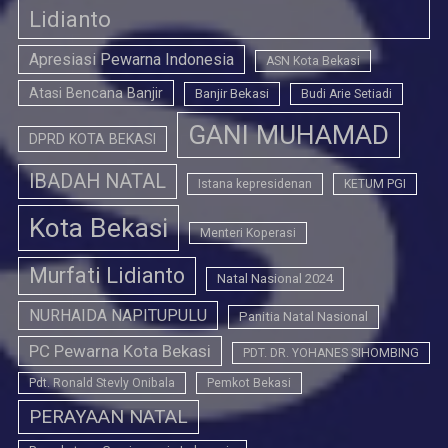
Lidianto
Apresiasi Pewarna Indonesia
ASN Kota Bekasi
Atasi Bencana Banjir
Banjir Bekasi
Budi Arie Setiadi
GANI MUHAMAD
DPRD KOTA BEKASI
IBADAH NATAL
Istana kepresidenan
KETUM PGI
Kota Bekasi
Menteri Koperasi
Murfati Lidianto
Natal Nasional 2024
NURHAIDA NAPITUPULU
Panitia Natal Nasional
PC Pewarna Kota Bekasi
PDT. DR. YOHANES SIHOMBING
Pdt. Ronald Stevly Onibala
Pemkot Bekasi
PERAYAAN NATAL