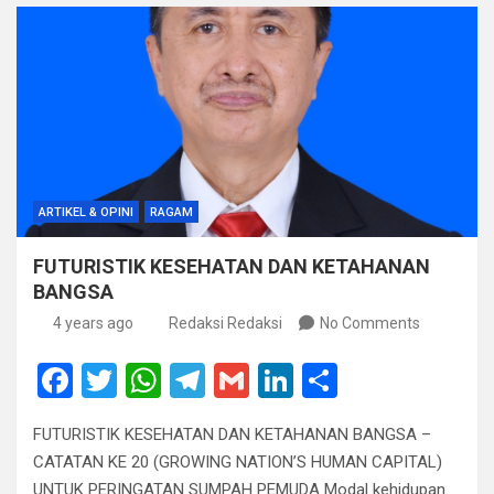
k
p
ARTIKEL & OPINI
RAGAM
FUTURISTIK KESEHATAN DAN KETAHANAN
BANGSA
4 years ago
Redaksi Redaksi
No Comments
F
T
W
T
G
Li
S
a
wi
h
el
m
n
h
FUTURISTIK KESEHATAN DAN KETAHANAN BANGSA –
ce
tt
at
e
ail
ke
ar
CATATAN KE 20 (GROWING NATION’S HUMAN CAPITAL)
b
er
s
gr
dI
e
UNTUK PERINGATAN SUMPAH PEMUDA Modal kehidupan