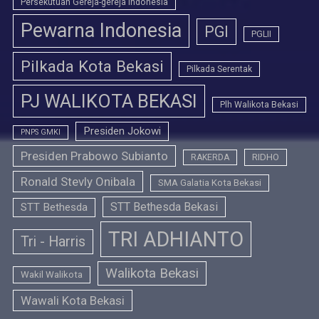
Persekutuan Gereja-gereja Indonesia
Pewarna Indonesia
PGI
PGLII
Pilkada Kota Bekasi
Pilkada Serentak
PJ WALIKOTA BEKASI
Plh Walikota Bekasi
Presiden Jokowi
PNPS GMKI
Presiden Prabowo Subianto
RIDHO
RAKERDA
Ronald Stevly Onibala
SMA Galatia Kota Bekasi
STT Bethesda Bekasi
STT Bethesda
TRI ADHIANTO
Tri - Harris
Walikota Bekasi
Wakil Walikota
Wawali Kota Bekasi