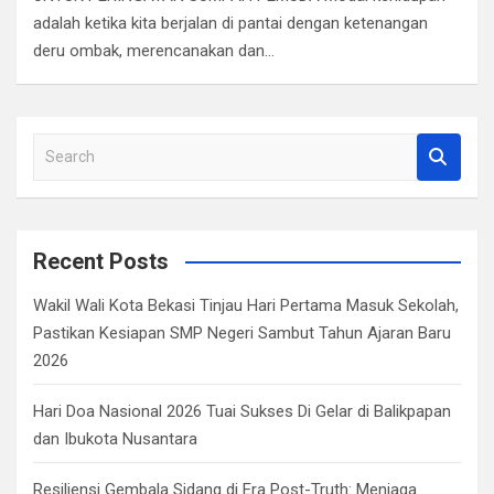
o
A
a
n
adalah ketika kita berjalan di pantai dengan ketenangan
deru ombak, merencanakan dan…
o
p
m
k
p
S
e
a
r
c
Recent Posts
h
Wakil Wali Kota Bekasi Tinjau Hari Pertama Masuk Sekolah,
Pastikan Kesiapan SMP Negeri Sambut Tahun Ajaran Baru
2026
Hari Doa Nasional 2026 Tuai Sukses Di Gelar di Balikpapan
dan Ibukota Nusantara
Resiliensi Gembala Sidang di Era Post-Truth: Menjaga