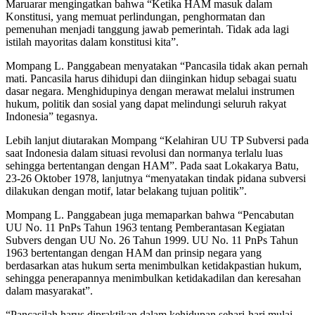
Maruarar mengingatkan bahwa “Ketika HAM masuk dalam
Konstitusi, yang memuat perlindungan, penghormatan dan
pemenuhan menjadi tanggung jawab pemerintah. Tidak ada lagi
istilah mayoritas dalam konstitusi kita”.
Mompang L. Panggabean menyatakan “Pancasila tidak akan pernah
mati. Pancasila harus dihidupi dan diinginkan hidup sebagai suatu
dasar negara. Menghidupinya dengan merawat melalui instrumen
hukum, politik dan sosial yang dapat melindungi seluruh rakyat
Indonesia” tegasnya.
Lebih lanjut diutarakan Mompang “Kelahiran UU TP Subversi pada
saat Indonesia dalam situasi revolusi dan normanya terlalu luas
sehingga bertentangan dengan HAM”. Pada saat Lokakarya Batu,
23-26 Oktober 1978, lanjutnya “menyatakan tindak pidana subversi
dilakukan dengan motif, latar belakang tujuan politik”.
Mompang L. Panggabean juga memaparkan bahwa “Pencabutan
UU No. 11 PnPs Tahun 1963 tentang Pemberantasan Kegiatan
Subvers dengan UU No. 26 Tahun 1999. UU No. 11 PnPs Tahun
1963 bertentangan dengan HAM dan prinsip negara yang
berdasarkan atas hukum serta menimbulkan ketidakpastian hukum,
sehingga penerapannya menimbulkan ketidakadilan dan keresahan
dalam masyarakat”.
“Pancasilah harus dipraktikan dalam kehidupan sehari-hari mulai