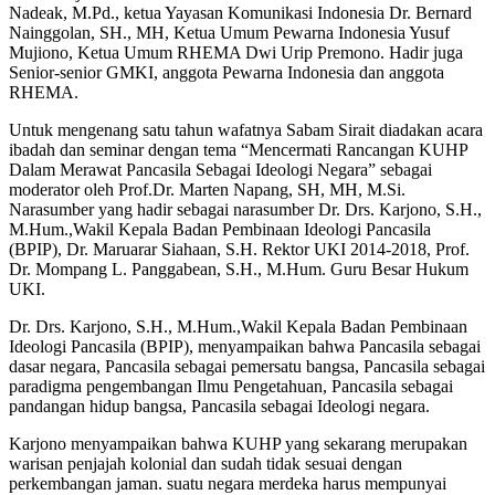
Nadeak, M.Pd., ketua Yayasan Komunikasi Indonesia Dr. Bernard
Nainggolan, SH., MH, Ketua Umum Pewarna Indonesia Yusuf
Mujiono, Ketua Umum RHEMA Dwi Urip Premono. Hadir juga
Senior-senior GMKI, anggota Pewarna Indonesia dan anggota
RHEMA.
Untuk mengenang satu tahun wafatnya Sabam Sirait diadakan acara
ibadah dan seminar dengan tema “Mencermati Rancangan KUHP
Dalam Merawat Pancasila Sebagai Ideologi Negara” sebagai
moderator oleh Prof.Dr. Marten Napang, SH, MH, M.Si.
Narasumber yang hadir sebagai narasumber Dr. Drs. Karjono, S.H.,
M.Hum.,Wakil Kepala Badan Pembinaan Ideologi Pancasila
(BPIP), Dr. Maruarar Siahaan, S.H. Rektor UKI 2014-2018, Prof.
Dr. Mompang L. Panggabean, S.H., M.Hum. Guru Besar Hukum
UKI.
Dr. Drs. Karjono, S.H., M.Hum.,Wakil Kepala Badan Pembinaan
Ideologi Pancasila (BPIP), menyampaikan bahwa Pancasila sebagai
dasar negara, Pancasila sebagai pemersatu bangsa, Pancasila sebagai
paradigma pengembangan Ilmu Pengetahuan, Pancasila sebagai
pandangan hidup bangsa, Pancasila sebagai Ideologi negara.
Karjono menyampaikan bahwa KUHP yang sekarang merupakan
warisan penjajah kolonial dan sudah tidak sesuai dengan
perkembangan jaman. suatu negara merdeka harus mempunyai