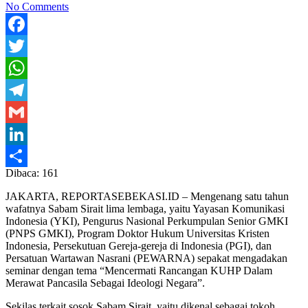
No Comments
Facebook
Twitter
WhatsApp
Telegram
Gmail
LinkedIn
Dibaca:
161
Share
JAKARTA, REPORTASEBEKASI.ID – Mengenang satu tahun
wafatnya Sabam Sirait lima lembaga, yaitu Yayasan Komunikasi
Indonesia (YKI), Pengurus Nasional Perkumpulan Senior GMKI
(PNPS GMKI), Program Doktor Hukum Universitas Kristen
Indonesia, Persekutuan Gereja-gereja di Indonesia (PGI), dan
Persatuan Wartawan Nasrani (PEWARNA) sepakat mengadakan
seminar dengan tema “Mencermati Rancangan KUHP Dalam
Merawat Pancasila Sebagai Ideologi Negara”.
Sekilas terkait sosok Sabam Sirait, yaitu dikenal sebagai tokoh