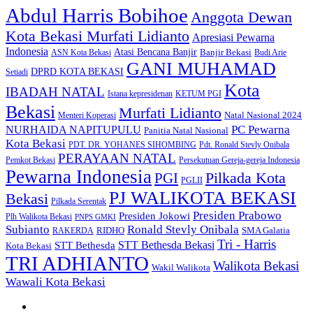
Abdul Harris Bobihoe
Anggota Dewan
Kota Bekasi Murfati Lidianto
Apresiasi Pewarna
Indonesia
Atasi Bencana Banjir
Banjir Bekasi
ASN Kota Bekasi
Budi Arie
GANI MUHAMAD
DPRD KOTA BEKASI
Setiadi
Kota
IBADAH NATAL
Istana kepresidenan
KETUM PGI
Bekasi
Murfati Lidianto
Natal Nasional 2024
Menteri Koperasi
PC Pewarna
NURHAIDA NAPITUPULU
Panitia Natal Nasional
Kota Bekasi
PDT. DR. YOHANES SIHOMBING
Pdt. Ronald Stevly Onibala
PERAYAAN NATAL
Pemkot Bekasi
Persekutuan Gereja-gereja Indonesia
Pewarna Indonesia
Pilkada Kota
PGI
PGLII
PJ WALIKOTA BEKASI
Bekasi
Pilkada Serentak
Presiden Prabowo
Presiden Jokowi
Plh Walikota Bekasi
PNPS GMKI
Subianto
Ronald Stevly Onibala
RIDHO
SMA Galatia
RAKERDA
Tri - Harris
STT Bethesda
STT Bethesda Bekasi
Kota Bekasi
TRI ADHIANTO
Walikota Bekasi
Wakil Walikota
Wawali Kota Bekasi