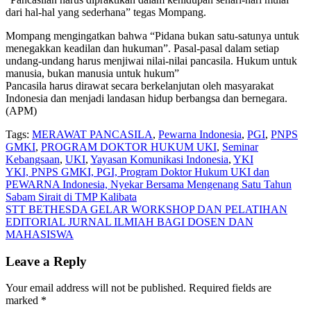
dari hal-hal yang sederhana” tegas Mompang.
Mompang mengingatkan bahwa “Pidana bukan satu-satunya untuk
menegakkan keadilan dan hukuman”. Pasal-pasal dalam setiap
undang-undang harus menjiwai nilai-nilai pancasila. Hukum untuk
manusia, bukan manusia untuk hukum”
Pancasila harus dirawat secara berkelanjutan oleh masyarakat
Indonesia dan menjadi landasan hidup berbangsa dan bernegara.
(APM)
Tags:
MERAWAT PANCASILA
,
Pewarna Indonesia
,
PGI
,
PNPS
GMKI
,
PROGRAM DOKTOR HUKUM UKI
,
Seminar
Kebangsaan
,
UKI
,
Yayasan Komunikasi Indonesia
,
YKI
Post
YKI, PNPS GMKI, PGI, Program Doktor Hukum UKI dan
PEWARNA Indonesia, Nyekar Bersama Mengenang Satu Tahun
navigation
Sabam Sirait di TMP Kalibata
STT BETHESDA GELAR WORKSHOP DAN PELATIHAN
EDITORIAL JURNAL ILMIAH BAGI DOSEN DAN
MAHASISWA
Leave a Reply
Your email address will not be published.
Required fields are
marked
*