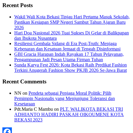
Recent Posts
Wakil Wali Kota Bekasi Tinjau Hari Pertama Masuk Sekolah,
Pastikan Kesiapan SMP Negeri Sambut Tahun Ajaran Baru
2026
Hari Doa Nasional 2026 Tuai Sukses Di Gelar di Balikpapan
dan Ibukota Nusantara
Resiliensi Gembala Sidang di Era Post-Truth: Menjaga
Kebenaran dan Kesatuan Jemaat di Tengah Disinformasi
GBI Gracia Harapan Indah Rayakan 17 Tahun Pelayanan,
Pengampunan Jadi Pesan Utama Firman Tuhan
Sunda Karya Fest 2026: Kota Bekasi Raih Predikat Fashion
Terkini Anugerah Fashion Show PKJB 2026 Se-Jawa Barat
Recent Comments
NN
on
Pendeta sebagai Penjaga Moral Politik: Pilih
Pemimpin Nasionalis yang Menjunjung Toleransi dan
Kesetaraan
Pdt.Maria C Mambu
on
PLT. WALIKOTA BEKASI TRI
ADHIANTO HADIRI PASKAH OIKOUMENE KOTA
BEKASI 2023