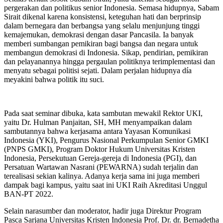
pergerakan dan politikus senior Indonesia. Semasa hidupnya, Sabam
Sirait dikenal karena konsistensi, keteguhan hati dan berprinsip
dalam bernegara dan berbangsa yang selalu menjunjung tinggi
kemajemukan, demokrasi dengan dasar Pancasila. Ia banyak
memberi sumbangan pemikiran bagi bangsa dan negara untuk
membangun demokrasi di Indonesia. Sikap, pendirian, pemikiran
dan pelayanannya hingga pergaulan politiknya terimplementasi dan
menyatu sebagai politisi sejati. Dalam perjalan hidupnya día
meyakini bahwa politik itu suci.
Pada saat seminar dibuka, kata sambutan mewakil Rektor UKI,
yaitu Dr. Hulman Panjaitan, SH, MH menyampaikan dalam
sambutannya bahwa kerjasama antara Yayasan Komunikasi
Indonesia (YKI), Pengurus Nasional Perkumpulan Senior GMKI
(PNPS GMKI), Program Doktor Hukum Universitas Kristen
Indonesia, Persekutuan Gereja-gereja di Indonesia (PGI), dan
Persatuan Wartawan Nasrani (PEWARNA) sudah terjalin dan
terealisasi sekian kalinya. Adanya kerja sama ini juga memberi
dampak bagi kampus, yaitu saat ini UKI Raih Akreditasi Unggul
BAN-PT 2022.
Selain narasumber dan moderator, hadir juga Direktur Program
Pasca Sarjana Universitas Kristen Indonesia Prof. Dr. dr. Bernadetha