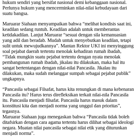
hukum sendiri yang bersifat nasional demi kebanggaan nasional.
Perlunya hukum yang mencerminkan nilai-nilai kebudayaan dari
suatu bangsa.
Maruarar Siahaan menyampaikan bahwa “melihat kondisis saat ini,
keadilan sedang runtuh. Keadilan adalah untuk memberantas
ketidakadilan. Lanjut Maruarar “sesuai dengan sila kemanuasian
yang adil dan beradab. Mudah untuk menyebutkan keadilan, tetapi
sulit untuk mewujudkannya”. Mantan Rektor UKI ini menyinggung
soal pejabat daerah tertentu menolak kehadiran rumah ibadah,
“Tidak mungkin suatu pejabat tertentu dengan nyata menolak
pembangunan rumah ibadah, jikalau itu dilakukan, maka hal itu
sangat bertentangan dengan nilai-nilai Pancasila. Jikalau itu
dilakukan, maka sudah melanggar sumpah sebagai pejabat publik”
ungkapnya.
“Pancasila sebagai Filsafat, harus kita renungkan di mana kebenaran
Pancasila itu? Harus terus direfleksikan terkait nilai-nila Pancasila
itu. Pancasila menjadi filsafat. Pancasila harus masuk dalam
konstitusi kita dan menjadi norma yang unggul dan prioritas”,
tegasnya.
Maruarar Siahaan juga menegaskan bahwa “Pancasila tidak boleh
ditafsirkan dengan cara agama tertentu harus dilihat sebagai ideologi
negara. Muatan nilai pancasila sebagai nilai etik yang diturunkan
menjadi norma”.