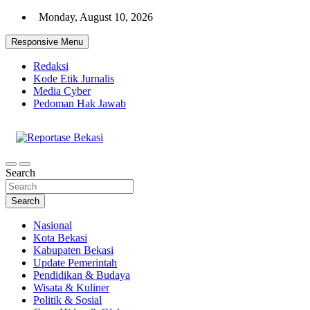
Skip
Monday, August 10, 2026
to
content
Responsive Menu
Redaksi
Kode Etik Jurnalis
Media Cyber
Pedoman Hak Jawab
Cakrawala Informasi Warga Bekasi
Reportase Bekasi
Search
Search
Nasional
Kota Bekasi
Kabupaten Bekasi
Update Pemerintah
Pendidikan & Budaya
Wisata & Kuliner
Politik & Sosial