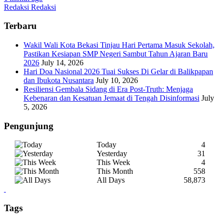
Redaksi Redaksi
Terbaru
Wakil Wali Kota Bekasi Tinjau Hari Pertama Masuk Sekolah,
Pastikan Kesiapan SMP Negeri Sambut Tahun Ajaran Baru
2026
July 14, 2026
Hari Doa Nasional 2026 Tuai Sukses Di Gelar di Balikpapan
dan Ibukota Nusantara
July 10, 2026
Resiliensi Gembala Sidang di Era Post-Truth: Menjaga
Kebenaran dan Kesatuan Jemaat di Tengah Disinformasi
July
5, 2026
Pengunjung
Today
4
Yesterday
31
This Week
4
This Month
558
All Days
58,873
Tags